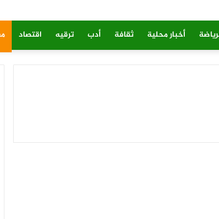
رياضة
أخبار محلية
ثقافة
أدب
ترقيه
اقتصاد
مق
كيفه : مقابلة نادرة مع
الوجيه و الإطار الحسين ولد
امبيريك ، يحكي فيها