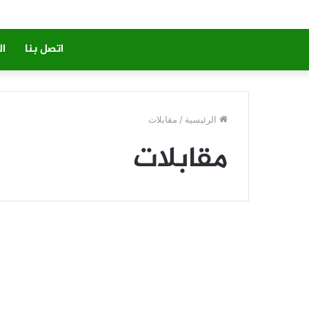
اتصل بنا
ال
الرئيسية
/
مقابلات
مقابلات
كيفه : نص المقابلة الخاصة
مع عمدة البلدية د.جمال
ولد كبود ( معادة )