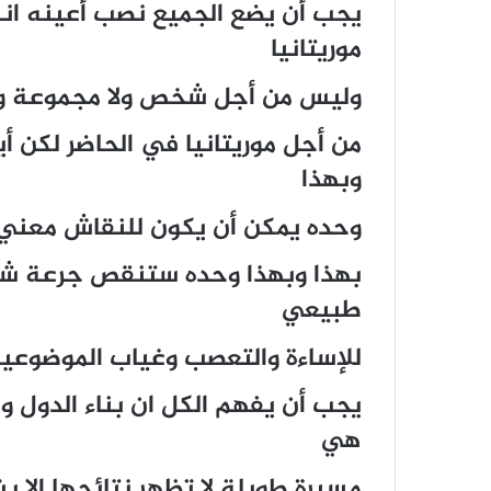
يجب أن يضع الجميع نصب أعينه اننا
موريتانيا
وليس من أجل شخص ولا مجموعة ول
من أجل موريتانيا في الحاضر لكن أي
وبهذا
وحده يمكن أن يكون للنقاش معني 
بهذا وبهذا وحده ستنقص جرعة شخص
طبيعي
للإساءة والتعصب وغياب الموضوعية
يجب أن يفهم الكل ان بناء الدول 
هي
مسيرة طويلة لا تظهر نتائجها إلا 