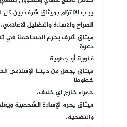
نقاش ناضج علمي ومسؤول يعطي بديل
يجب الالتزام بميثاق شرف بين كل الذ
الصراخ والاساءة والتضليل الاعلامي،
ميثاق شرف يحرم المساهمة في تش
دعوة
فئوية أو جهوية .
ميثاق يجعل من ديننا الإسلامي ال
خطوطا
حمراء خارج اي خلاف.
ميثاق يحرم الإساءة الشخصية ويعلي 
والتضحية.