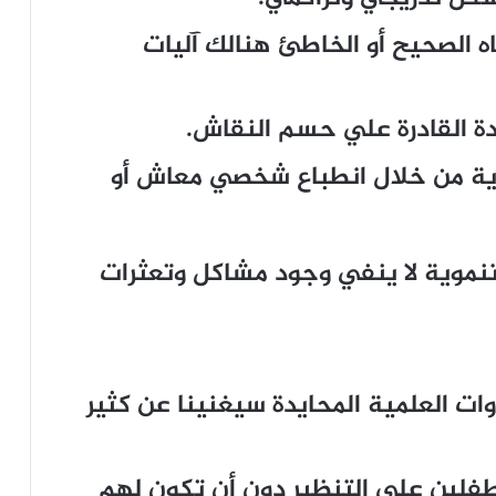
 الصحيح أو الخاطئ هنالك آليات
ة القادرة علي حسم النقاش.
وية من خلال انطباع شخصي معاش أو
موية لا ينفي وجود مشاكل وتعثرات
ت العلمية المحايدة سيغنينا عن كثير
فلين علي التنظير دون أن تكون لهم