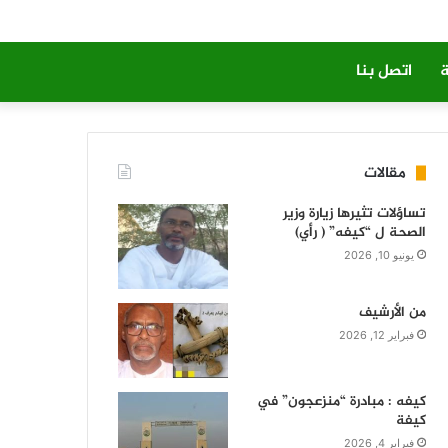
ة
اتصل بنا
مقالات
تساؤلات تثيرها زيارة وزير
الصحة ل “كيفه” ( رأي)
يونيو 10, 2026
من الأرشيف
فبراير 12, 2026
كيفه : مبادرة “منزعجون” في
كيفة
فبراير 4, 2026