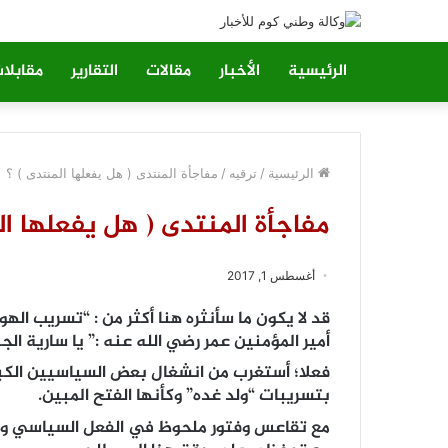
الرئيسية
الأخبار
مقالات
التقارير
مقابلا
الرئيسية
/
ترقيه
/
مفاجأة المنتدى ( هل يفعلها المنتدى ) ؟
مفاجأة المنتدى ( هل يفعلها ال
أغسطس 1, 2017
قد لا يكون ما سأنثره هنا أكثر من : “تسريب ا
أمير المؤمنين عمر رضي الله عنه :” يا سارية الجب
فعلا؛ أستغرب من انشغال بعض السياسيين الكبار
بتسريبات “ولد غده” وكأنها الفتح المبين.
مع تقاعس وفتور ملحوظ في الفعل السياسي والت