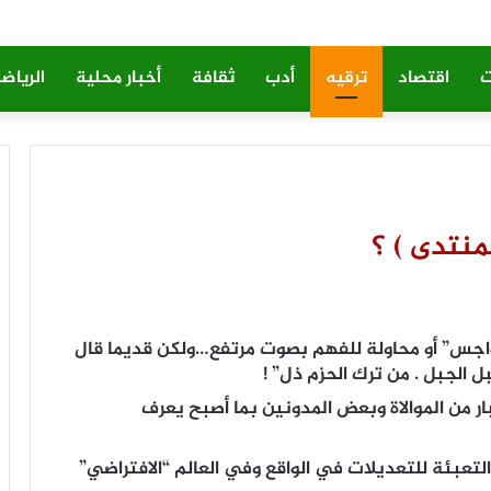
ت
اقتصاد
ترقيه
أدب
ثقافة
أخبار محلية
الرياض
منتدى ) ؟
لهواجس” أو محاولة للفهم بصوت مرتفع…ولكن قديما قال
ل الجبل . من ترك الحزم ذل” !
 من الموالاة وبعض المدونين بما أصبح يعرف
عبئة للتعديلات في الواقع وفي العالم “الافتراضي”