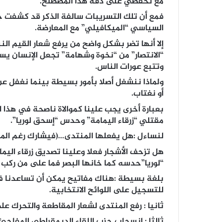
مع تحفظي على دقة هذا المصطلح.
فمع أن تلك التسريبات سالفة الذكر قد كشفت جز
السياسي “الميكافيلي” مع المعارضة.
إلا أنها تضر بشكل واضح من يرفع شعار القيم النبي
“الانتصار” من “نخوة وشهامة” تجعل الإنسان 
وتتبع عورات الناس.
ولماذا ننشغل أصلا بأمور بسيطة بينما نغفل ع
أو نغتاب.
بعبارة أخرى يجب علينا كموالاة ناصحة في هذا
مقتلي “زرقاء اليمامة” وحدس “إسحق لوريا”.
لنساءل :هل يفعلها المنتدى…(فيشارك رغم المق
هل تزحف الأشجار فعلا وعلينا تصديق زرقاء اليما
“لوريا”حدسه كما خانها البصر فما على من ركب 
بلغة بسيطة :هناك مفاتيح يمكن أن تساعدنا في ت
للتسجيل على اللوائح الانتخابية.
ثانيا : رفع المنتدى لشعار المقاطعة والتحرك عل
ثالثا : انسحاب حزب اللقاء الديمقراطي المفاجئ 