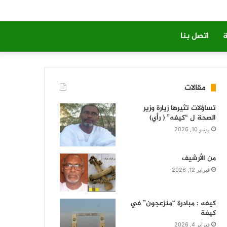
ة
اتصل بنا
مقالات
تساؤلات تثيرها زيارة وزير
الصحة ل “كيفه” ( رأي)
يونيو 10, 2026
من الأرشيف
فبراير 12, 2026
كيفه : مبادرة “منزعجون” في
كيفة
فبراير 4, 2026