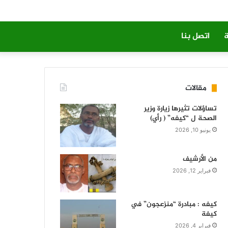
ة
اتصل بنا
مقالات
تساؤلات تثيرها زيارة وزير
الصحة ل “كيفه” ( رأي)
يونيو 10, 2026
من الأرشيف
فبراير 12, 2026
كيفه : مبادرة “منزعجون” في
كيفة
فبراير 4, 2026