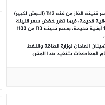
وبموجب هذا القرار، فقد انخفض سعر قنينة الغاز من فئة B12 (البوش لكبير)
500 أوقية قديمة إلى 4000 أوقية قديمة، فيما تقرر خفض سعر قنينة
B6 من 2400 أوقية قديمة إلى 1920 أوقية قديمة، وسعر قنينة B3 من 1100
 يكلف الأمينان العامان لوزارة الطاقة والنفط
كام المقاطعات بتنفيذ هذا المقرر.