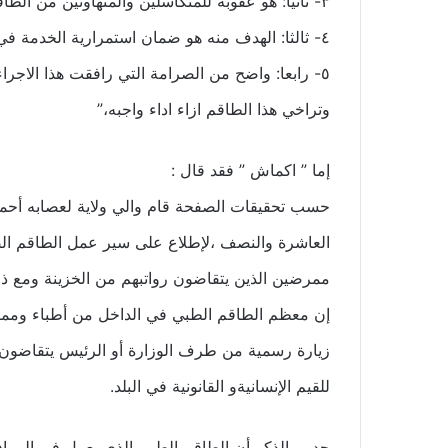
٣- ثانيا: هو عقوبة للمتكاسلين والمتهاونين من الطاقم الطبي والاداري في المستشفى،
٤- ثالثا: الهدف منه هو ضمان استمرارية الخدمة في المرفق العمومي،
٥- رابعا: واضح من الصرامة التي رافقت هذا الاجراء
وتراخي هذا الطاقم ازاء اداء واجبه،”
إما ” اكماش ” فقد قال :
حسب تحقيقات الصفحة قام والي ولاية لعصابه أحمد
العاشرة والنصف ،لإطلاع على سير عمل الطاقم ال
ممرضين الذين يتقاضون رواتبهم من الخزينة ومع ذل
إن معظم الطاقم الطبي في الداخل من أطباء وممرض
زيارة رسمية من طرف الوزارة أو الرئيس يتقاضون 
للقيم الإنسانيةو القانونية في البلد.
جدير بالذكر أن الطاقم الطبي الذي يعمل في المراف