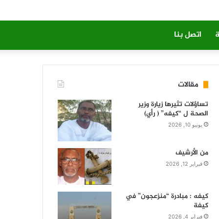
ة
اتصل بنا
مقالات
تساؤلات تثيرها زيارة وزير
الصحة ل “كيفه” ( رأي)
يونيو 10, 2026
من الأرشيف
فبراير 12, 2026
كيفه : مبادرة “منزعجون” في
كيفة
فبراير 4, 2026