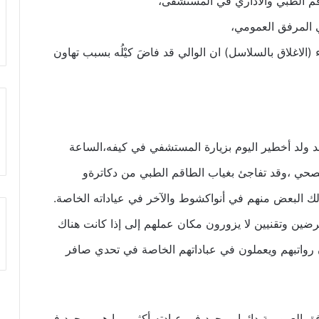
 (الاغلاق بالسلاسل) ان الوالي قد فاضَ كيْلُه بسبب تهاون
 ولد أخطير اليوم بزيارة المستشفي في كيفه،الساعة
صحي ،وقد تفاجئ بغياب الطاقم الطبي من دكاترةو
ك البعض منهم في أنواكشوط والآخر في عياداته الخاصة.
ين وتقنيين لا يزورون مكان عملهم إلى إذا كانت هناك
رواتبهم ويعملون في عباداتهم الخاصة في تحدي صافر
ق العمومية دائما موجود في عيادته أكثر مما هو موجود في