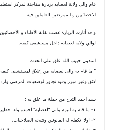
قام والي ولاية لعصابه بزيارة مفاجئة لمركز استطبا
الاخصائيين و الممرضين العاملين فيه
و قد أثارت الزيارة غضب نقابة الأطباء و الأخصائي
لوالي ولاية لعصابه داخل مستشفى كيفة.
المدون حبيب الله علق على الحدث
” ما قام به والى لعصابه من إغلاق لمستشفى كيف
لائق وغير مبرر وفيه تجاوز لوضعيات المرضى وازدر
سيد أحمد التباخ من جملة ما علق به :
١- ما قام به اليوم والي “لعصابة” احمدو ولد اخطيرة هو عمل محترم وفي محله،
٢- اولا: تكفله له القانونين وتتيحه الصلاحيات،