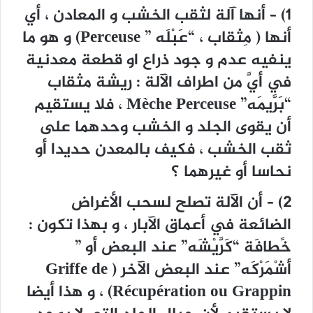
1) – أنها آلة لثقب الخشب و المعادن ، أي
أنها ( مِثقاب ، “عَبْلَه ” Perceuse) و هو ما
ينفيه عدم و جود ذراع او قطعة معدنية
في أيَّ من اطراف الآلة : ريشة مثقاب
“بَرَّيمَه” Mèche Perceuse ، فلا يستقيم
أن يقوى الجلد و الخشب وحدهما على
ثقب الخشب ، فكيف بالمعدن حديدا أو
نحاسا أو غيرهما ؟
2) – أن الآلة تصلح لسحب الأغراض
الضائعة في أعماق الآبار ، و بهذا تكون :
خًطافَة “كَرَّيْشَه” عند البعض أو ”
أشْمَرْكَه” عند البعض الآخر ( Griffe de
Récupération ou Grappin) ، و هذا أيضا