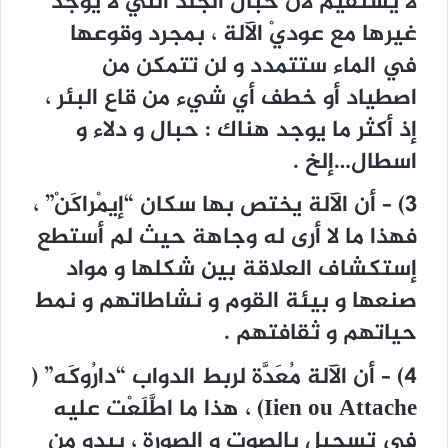
لا يستقيم لأن حبال الجلد التي لا يوجد
غيرها مع عوديْ الآلة ، بمجرد وقوعها
في الماء ستتمدد و لن تتمكن من
اصطياد أو خطف أي شيء من قاع البئر ،
إذ أكثر ما يوجد هناك : حبال و دلاء و
اسطال…إلخ .
3) – أن الآلة يختص بها سكان “إيمْراكَنْ” ،
فهذا ما لا أرى له وجاهة حيث لم أستطع
إستكشاف العلاقة بين شكلها و مواد
صنعها و بيئة القوم و نشاطاتهم و نمط
حياتهم و ثقافتهم .
4) – أن الآلة مُعَدَّة لربط الدواب “دارُوكَه” (
Iien ou Attache) ، هذا ما اطَّلَعْت عليه
في تسجيل بالصوت و الصورة ، يبدو من