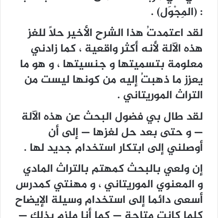
: (المِجْوَل) .
لقد اعتمدتُ هذا الشرح الأخير حلاً للغز
هذه الآلة لأنه أكثر واقعية ، كما زادني
معلومة بتسميتها و جنسيتها ، و هو ما
يعزز ما ذهبتُ إليه من كونها ليست من
التراث الموريتاني .
لقد طال بي فضول البحث عن هذه الآلة
— و حتى بعد حل لغزها — إلى أن
أوصلني إلى ابتكار استخدام جديد لها .
إن ولعي بالبحث كمهتم بالتراث المادي
و المعنوي الموريتاني ، و مهنتي كمدرس
أسعى دائما إلى استخدام وسيلة الإيضاح
كلما كانت متاحة — كما أنا ملزم بذلك —