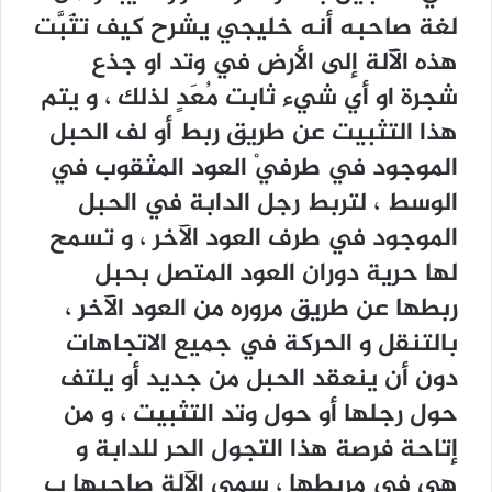
لغة صاحبه أنه خليجي يشرح كيف تثَبَّت
هذه الآلة إلى الأرض في وتد او جذع
شجرة او أي شيء ثابت مُعَدٍ لذلك ، و يتم
هذا التثبيت عن طريق ربط أو لف الحبل
الموجود في طرفيْ العود المثقوب في
الوسط ، لتربط رجل الدابة في الحبل
الموجود في طرف العود الآخر ، و تسمح
لها حرية دوران العود المتصل بحبل
ربطها عن طريق مروره من العود الآخر ،
بالتنقل و الحركة في جميع الاتجاهات
دون أن ينعقد الحبل من جديد أو يلتف
حول رجلها أو حول وتد التثبيت ، و من
إتاحة فرصة هذا التجول الحر للدابة و
هي في مربطها ، سمى الآلة صاحبها ب