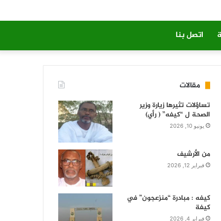
ة
اتصل بنا
مقالات
تساؤلات تثيرها زيارة وزير
الصحة ل “كيفه” ( رأي)
يونيو 10, 2026
من الأرشيف
فبراير 12, 2026
كيفه : مبادرة “منزعجون” في
كيفة
فبراير 4, 2026