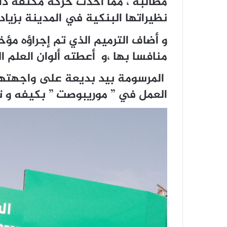
مطالبه ، مما أحدث حركة مكثفة 
نظيراتها البنكية في المدينة بزياد
و أضاف الترميم الذي تم إجراؤه مؤخ
منافسا بها ،و أعطته ألوان العلم ال
المرسومة بيد بديعة على واجهتها 
العمل في ” موريبوصت ” بكيفه و ت