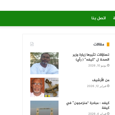
ة
اتصل بنا
مقالات
تساؤلات تثيرها زيارة وزير
الصحة ل “كيفه” ( رأي)
يونيو 10, 2026
من الأرشيف
فبراير 12, 2026
كيفه : مبادرة “منزعجون” في
كيفة
فبراير 4, 2026