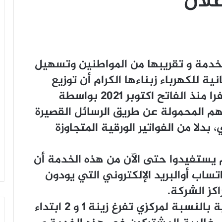
علان
لخدمة و تقريبها من المواطنين وتسهيل
ية للكهرباء زبناءها الكرام أن توزيع
فواتير استهلاك الكهرباء أصبح متوفرا منذ الفاتح اكتوبر 2021 بواسطة
هم المحمولة عن طريق الرسائل القصيرة
ني، بدلا من الفواتير الورقية المتجاوزة
 يستفيدوا حتى الآن من هذه الخدمة أن
تساب أوالبريد الإلكتروني التي يودون
كز الشركة.
و قد تقرر وقف توزيع الفواتير الورقية بالنسبة لمركزي تفرغ زينة ١ و ٢ ابتداء