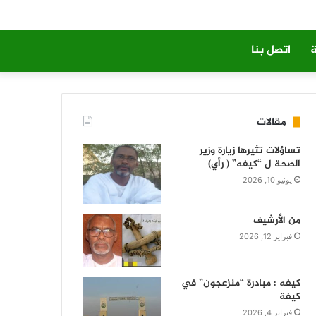
ة
اتصل بنا
مقالات
تساؤلات تثيرها زيارة وزير
الصحة ل “كيفه” ( رأي)
يونيو 10, 2026
من الأرشيف
فبراير 12, 2026
كيفه : مبادرة “منزعجون” في
كيفة
فبراير 4, 2026