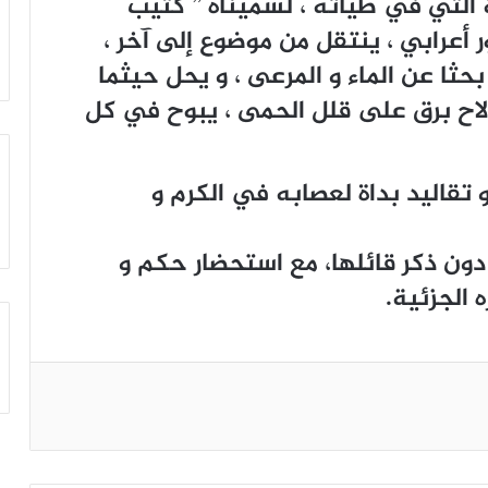
ة التي في طياته ، لسميناه ” كتيب
 أعرابي ، ينتقل من موضوع إلى آخر ،
بحثا عن الماء و المرعى ، و يحل حيثما
لاح برق على قلل الحمى ، يبوح في كل
تقاليد بداة لعصابه في الكرم و
ون ذكر قائلها، مع استحضار حكم و
 الجزئية.