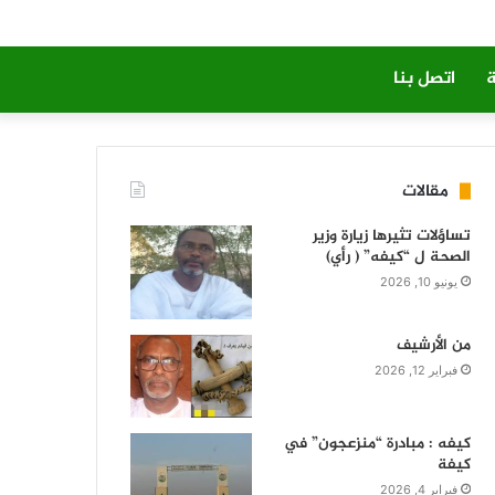
ة
اتصل بنا
مقالات
تساؤلات تثيرها زيارة وزير
الصحة ل “كيفه” ( رأي)
يونيو 10, 2026
من الأرشيف
فبراير 12, 2026
كيفه : مبادرة “منزعجون” في
كيفة
فبراير 4, 2026