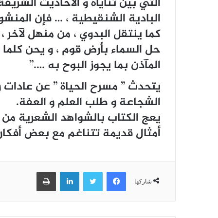
التي بين ثناياه و الأحاديث الشريف
البادية الشنقيطية ، … فإن المنشور
كما ينتقل البدوي ، من منهل لآخر ، 
حل السماء بأرض قوم ، و يحن كلما 
المآذن بما يجوز البوح به ….”
يتحدث ” مسرح الحياة ” عن عادات و 
الشجاعة و طلب العلم و العفة.
يعج الكتاب بالشواهد الشعرية من د
أمثال قديمة تتناغم مع بعض أفكاره
فيسبوك
تويتر
لينكدإن
طباعة
شاركها