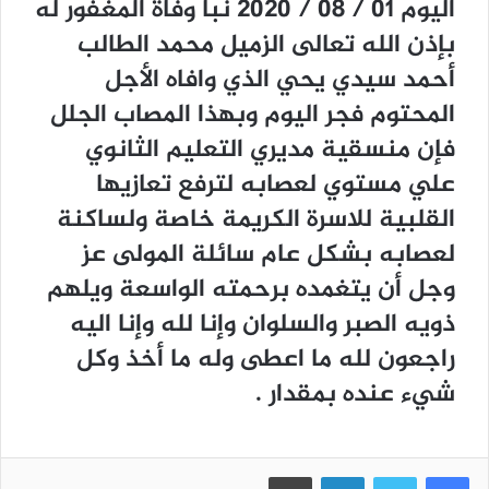
اليوم 01 / 08 / 2020 نبأ وفاة المغفور له
بإذن الله تعالى الزميل محمد الطالب
أحمد سيدي يحي الذي وافاه الأجل
المحتوم فجر اليوم وبهذا المصاب الجلل
فإن منسقية مديري التعليم الثانوي
علي مستوي لعصابه لترفع تعازيها
القلبية للاسرة الكريمة خاصة ولساكنة
لعصابه بشكل عام سائلة المولى عز
وجل أن يتغمده برحمته الواسعة ويلهم
ذويه الصبر والسلوان وإنا لله وإنا اليه
راجعون لله ما اعطى وله ما أخذ وكل
شيء عنده بمقدار .
فيسبوك
تويتر
لينكدإن
طباعة