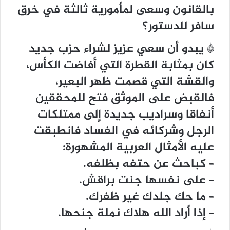
بالقانون وسعى لمأمورية ثالثة في خرق
سافر للدستور؟
* يبدو أن سعي عزيز لشراء حزب جديد
كان بمثابة القطرة التي أفاضت الكأس،
والقشة التي قصمت ظهر البعير،
فالقبض على الموثق فتح للمحققين
أنفاقا وسراديب جديدة إلى ممتلكات
الرجل وشركائه في الفساد فانطبقت
عليه الأمثال العربية المشهورة:
– كباحث عن حتفه بظلفه.
– على نفسها جنت براقش.
– ما حك جلدك غير ظفرك.
– إذا أراد الله هلاك نملة جنحها.