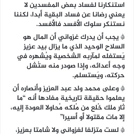
استنكارنا لفساد بعض المفسدين لا
يعني رضانا عن فساد البقية أبدا، لكننا
نستنكر سلوك الأفسد فالأفسد.
* يجب أن يدرك غزواني أن المال هو
السلاح الوحيد الذي ما يزال بيد عزيز
يَستغله لمآربه الشخصية ويُشهره في
وجه أعدائه، وإذا صودر منه ستُشل
حركته، ويَستسلم.
* وعلى محمد ولد عبد العزيز وأنصاره أن
يعلموا حقيقة تاريخية مفادها أنه “ما
ثار ملك خُلع من مُلكه مُحاولا العودة إليه،
إلا مات مقتولا أو أسيرا”
* لست متزلفا لغزواني ولا شامتا بعزيز،