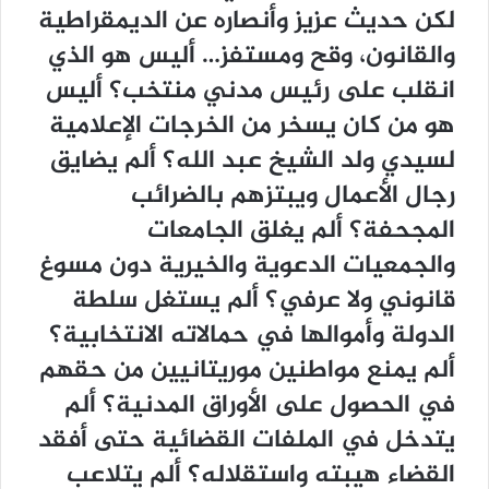
لكن حديث عزيز وأنصاره عن الديمقراطية
والقانون، وقح ومستفز… أليس هو الذي
انقلب على رئيس مدني منتخب؟ أليس
هو من كان يسخر من الخرجات الإعلامية
لسيدي ولد الشيخ عبد الله؟ ألم يضايق
رجال الأعمال ويبتزهم بالضرائب
المجحفة؟ ألم يغلق الجامعات
والجمعيات الدعوية والخيرية دون مسوغ
قانوني ولا عرفي؟ ألم يستغل سلطة
الدولة وأموالها في حمالاته الانتخابية؟
ألم يمنع مواطنين موريتانيين من حقهم
في الحصول على الأوراق المدنية؟ ألم
يتدخل في الملفات القضائية حتى أفقد
القضاء هيبته واستقلاله؟ ألم يتلاعب