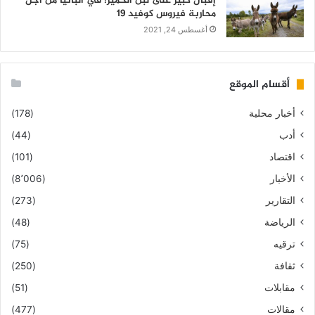
إقبال كبير على لبن الحمير! في ألبانيا من أجل
محاربة فيروس كوفيد 19
أغسطس 24, 2021
أقسام الموقع
أخبار محلية
(178)
أدب
(44)
اقتصاد
(101)
الأخبار
(8٬006)
التقارير
(273)
الرياضة
(48)
ترقيه
(75)
ثقافة
(250)
مقابلات
(51)
مقالات
(477)