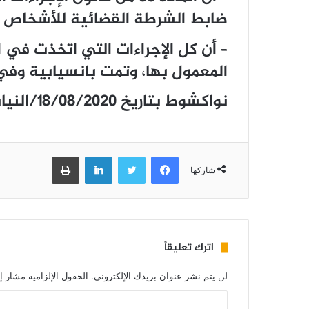
ضابط الشرطة القضائية للأشخاص ال
– أن كل الإجراءات التي اتخذت في 
المعمول بها، وتمت بانسيابية وفي
نواكشوط بتاريخ ١٨/٠٨/٢٠٢٠/النيابة العامة
فيسبوك
تويتر
لينكدإن
طباعة
شاركها
اترك تعليقاً
لن يتم نشر عنوان بريدك الإلكتروني.
الحقول الإلزامية مشار إل