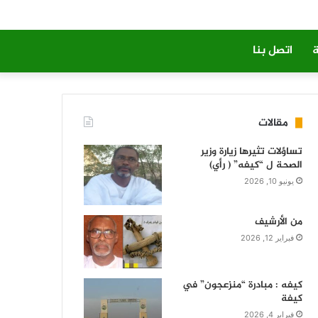
ة
اتصل بنا
مقالات
تساؤلات تثيرها زيارة وزير
الصحة ل “كيفه” ( رأي)
يونيو 10, 2026
من الأرشيف
فبراير 12, 2026
كيفه : مبادرة “منزعجون” في
كيفة
فبراير 4, 2026