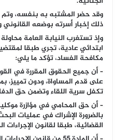
الجنائية.
وقد حضر المشتبه به بنفسه، وتم إ
ذلك إخبار أسرته بوضعه القانوني و
وإذ تستغرب النيابة العامة محاولة
ابتدائي عادية، تجري طبقا لمقتضيات
مكافحة الفساد، تؤكد ما يلي:
– أن جميع الحقوق المقررة في الق
على قدم المساواة، ودون تمييز، بم
تكفل سرية اللقاء وتضمن حق الدفا
– أن حق المحامي في مؤازرة موكليه
بالضرورة الإشراك في عمليات البح
القضائية، طبقا لقانون الإجراءات ال
– أن المادة 55 من قانون ال