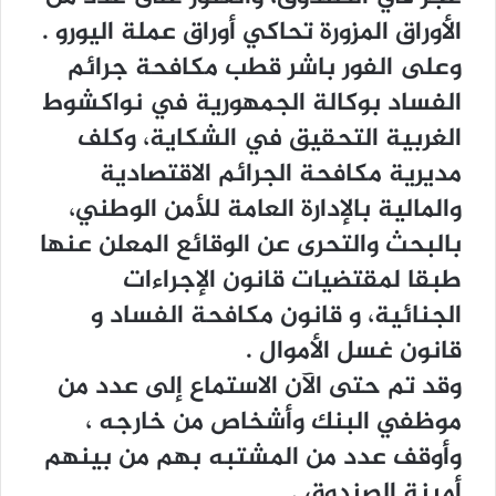
ﺍﻷﻭﺭﺍﻕ ﺍﻟﻤﺰﻭﺭﺓ ﺗﺤﺎﻛﻲ ﺃﻭﺭﺍﻕ ﻋﻤﻠﺔ ﺍﻟﻴﻮﺭﻭ .
ﻭﻋﻠﻰ ﺍﻟﻔﻮﺭ ﺑﺎﺷﺮ ﻗﻄﺐ ﻣﻜﺎﻓﺤﺔ ﺟﺮﺍﺋﻢ
ﺍﻟﻔﺴﺎﺩ ﺑﻮﻛﺎﻟﺔ ﺍﻟﺠﻤﻬﻮﺭﻳﺔ ﻓﻲ ﻧﻮﺍﻛﺸﻮﻁ
ﺍﻟﻐﺮﺑﻴﺔ ﺍﻟﺘﺤﻘﻴﻖ ﻓﻲ ﺍﻟﺸﻜﺎﻳﺔ، ﻭﻛﻠﻒ
ﻣﺪﻳﺮﻳﺔ ﻣﻜﺎﻓﺤﺔ ﺍﻟﺠﺮﺍﺋﻢ ﺍﻻﻗﺘﺼﺎﺩﻳﺔ
ﻭﺍﻟﻤﺎﻟﻴﺔ ﺑﺎﻹﺩﺍﺭﺓ ﺍﻟﻌﺎﻣﺔ ﻟﻸﻣﻦ ﺍﻟﻮﻃﻨﻲ،
ﺑﺎﻟﺒﺤﺚ ﻭﺍﻟﺘﺤﺮﻯ ﻋﻦ ﺍﻟﻮﻗﺎﺋﻊ ﺍﻟﻤﻌﻠﻦ ﻋﻨﻬﺎ
ﻃﺒﻘﺎ ﻟﻤﻘﺘﻀﻴﺎﺕ ﻗﺎﻧﻮﻥ ﺍﻹﺟﺮﺍﺀﺍﺕ
ﺍﻟﺠﻨﺎﺋﻴﺔ، ﻭ ﻗﺎﻧﻮﻥ ﻣﻜﺎﻓﺤﺔ ﺍﻟﻔﺴﺎﺩ ﻭ
ﻗﺎﻧﻮﻥ ﻏﺴﻞ ﺍﻷﻣﻮﺍﻝ .
ﻭﻗﺪ ﺗﻢ ﺣﺘﻰ ﺍﻵﻥ ﺍﻻﺳﺘﻤﺎﻉ ﺇﻟﻰ ﻋﺪﺩ ﻣﻦ
ﻣﻮﻇﻔﻲ ﺍﻟﺒﻨﻚ ﻭﺃﺷﺨﺎﺹ ﻣﻦ ﺧﺎﺭﺟﻪ ،
ﻭﺃﻭﻗﻒ ﻋﺪﺩ ﻣﻦ ﺍﻟﻤﺸﺘﺒﻪ ﺑﻬﻢ ﻣﻦ ﺑﻴﻨﻬﻢ
ﺃﻣﻴﻨﺔ ﺍﻟﺼﻨﺪﻭﻕ .