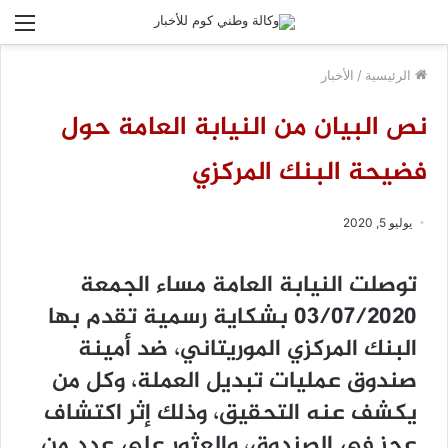
الق
الرئيسية
/
الأخبار
نص البيان من النيابة العامة حول
فضيحة البنك المركزي
يوليو 5, 2020
ﺗﻮﺻﻠﺖ ﺍﻟﻨﻴﺎﺑﺔ ﺍﻟﻌﺎﻣﺔ ﻣﺴﺎﺀ ﺍﻟﺠﻤﻌﺔ
03/07/2020 ﺑﺸﻜﺎﻳﺔ ﺭﺳﻤﻴﺔ ﺗﻘﺪﻡ ﺑﻬﺎ
ﺍﻟﺒﻨﻚ ﺍﻟﻤﺮﻛﺰﻱ ﺍﻟﻤﻮﺭﻳﺘﺎﻧﻲ، ﺿﺪ ﺃﻣﻴﻨﺔ
ﺻﻨﺪﻭﻕ ﻋﻤﻠﻴﺎﺕ ﺗﺒﺪﻳﻞ ﺍﻟﻌﻤﻠﺔ، ﻭﻛﻞ ﻣﻦ
ﻳﻜﺸﻒ ﻋﻨﻪ ﺍﻟﺘﺤﻘﻴﻖ، ﻭﺫﻟﻚ ﺇﺛﺮ ﺍﻛﺘﺸﺎﻑ
ﻋﺠﺰ ﻓﻲ ﺍﻟﺼﻨﺪﻭﻕ، ﻭﺍﻟﻌﺜﻮﺭ ﻋﻠﻰ ﻋﺪﺩ ﻣﻦ