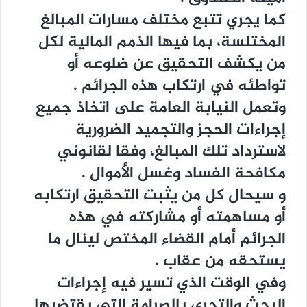
ﻛﻤﺎ ﻳﺠﺮﻱ ﺗﺘﺒﻊ ﻣﺨﺘﻠﻒ ﻣﺴﺎﺭﺍﺕ ﺍﻟﻤﺒﺎﻟﻎ
ﺍﻟﻤﺨﺘﻠﺴﺔ، ﺑﻤﺎ ﻓﻴﻬﺎ ﺍﻟﺬﻣﻢ ﺍﻟﻤﺎﻟﻴﺔ ﻟﻜﻞ
ﻣﻦ ﻳﻜﺸﻒ ﺍﻟﺘﺤﻘﻴﻖ ﻋﻦ ﺿﻠﻮﻋﻪ ﺃﻭ
ﺗﻮﺍﻃﺌﻪ ﻓﻲ ﺍﺭﺗﻜﺎﺏ ﻫﺬﻩ ﺍﻟﺠﺮﺍﺋﻢ .
ﻭﺗﻌﻤﻞ ﺍﻟﻨﻴﺎﺑﺔ ﺍﻟﻌﺎﻣﺔ ﻋﻠﻰ ﺍﺗﺨﺎﺫ ﺟﻤﻴﻊ
ﺇﺟﺮﺍﺀﺍﺕ ﺍﻟﺤﺠﺰ ﻭﺍﻟﺘﺠﻤﻴﺪ ﺍﻟﻀﺮﻭﺭﻳﺔ
ﻻﺳﺘﺮﺩﺍﺩ ﺗﻠﻚ ﺍﻟﻤﺒﺎﻟﻎ، ﻭﻓﻘﺎ ﻟﻘﺎﻧﻮﻧﻲ
ﻣﻜﺎﻓﺤﺔ ﺍﻟﻔﺴﺎﺩ ﻭﻏﺴﻞ ﺍﻷﻣﻮﺍﻝ .
ﻭ ﺳﻴﺤﺎﻝ ﻛﻞ ﻣﻦ ﻳﺜﺒﺖ ﺍﻟﺘﺤﻘﻴﻖ ﺍﺭﺗﻜﺎﺑﻪ
ﺃﻭ ﻣﺴﺎﻫﻤﺘﻪ ﺃﻭ ﻣﺸﺎﺭﻛﺘﻪ ﻓﻲ ﻫﺬﻩ
ﺍﻟﺠﺮﺍﺋﻢ ﺃﻣﺎﻡ ﺍﻟﻘﻀﺎﺀ ﺍﻟﻤﺨﺘﺺ ﻟﻴﻨﺎﻝ ﻣﺎ
ﻳﺴﺘﺤﻘﻪ ﻣﻦ ﻋﻘﺎﺏ .
ﻭﻓﻲ ﺍﻟﻮﻗﺖ ﺍﻟﺬﻱ ﺗﺴﻴﺮ ﻓﻴﻪ ﺇﺟﺮﺍﺀﺍﺕ
ﺍﻟﺒﺤﺚ ﻭﺍﻟﺘﺤﺮﻯ ﺑﺎﻟﺼﺮﺍﻣﺔ ﺍﻟﺘﻲ ﻳﻘﺘﻀﻴﻬﺎ