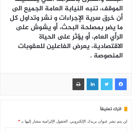
ﺍﻟﻤﻮﻗﻒ، ﺗﻨﺒﻪ ﺍﻟﻨﻴﺎﺑﺔ ﺍﻟﻌﺎﻣﺔ ﺍﻟﺠﻤﻴﻊ ﺍﻟﻰ
ﺃﻥ ﺧﺮﻕ ﺳﺮﻳﺔ ﺍﻹﺟﺮﺍﺀﺍﺕ ﻭ ﻧﺸﺮ ﻭﺗﺪﺍﻭﻝ ﻛﻞ
ﻣﺎ ﻳﻀﺮ ﺑﻤﺼﻠﺤﺔ ﺍﻟﺒﺤﺚ، ﺃﻭ ﻳﺸﻮﺵ ﻋﻠﻰ
ﺍﻟﺮﺃﻱ ﺍﻟﻌﺎﻡ، ﺃﻭ ﻳﺆﺛﺮ ﻋﻠﻰ ﺍﻟﺤﻴﺎﺓ
ﺍﻻﻗﺘﺼﺎﺩﻳﺔ، ﻳﻌﺮﺽ ﺍﻟﻔﺎﻋﻠﻴﻦ ﻟﻠﻌﻘﻮﺑﺎﺕ
ﺍﻟﻤﻨﺼﻮﺻﺔ .
فيسبوك
تويتر
لينكدإن
طباعة
اترك تعليقاً
لن يتم نشر عنوان بريدك الإلكتروني.
الحقول الإلزامية مشار إليها بـ
*