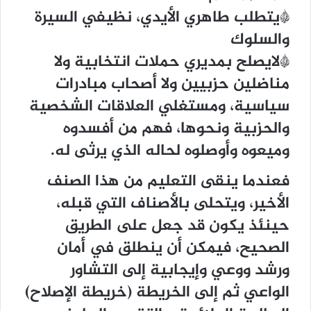
*يتطلب طاهري الأيدي، نظيفي السيرة
والسلوك
*لايصلح بمديري حملات انتخابية ولا
مناضلين حزبيين ولا أصحاب مبادرات
سياسية، ومستغلي العلاقات الشخصية
والحزبية ونحوها، فهم من أفسدوه
وميعوه وأوصلوه لحاله الذي يرثى له.
فعندما ينقى التعليم من هذا الصنف
الأخير، ويتحلى بالأصناف التي قبله،
حينئذ يكون قد جعل على الطريق
الصحيح، فيمكن أن ينطلق في أمان
ورشد ووعي وإيجابية إلى التشاور
الواعي ثم إلى الخريطة (خريطة الإصلاح)