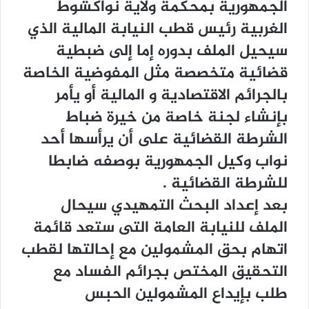
ﺍﻟﺠﻤﻬﻮﺭﻳﺔ ﺑﻤﺤﻜﻤﺔ ﻭﻻﻳﺔ ﻧﻮﺍﻛﺸﻮﻁ
ﺍﻟﻐﺮﺑﻴﺔ ﺭﺋﻴﺲ ﻗﻄﺐ ﺍﻟﻨﻴﺎﺑﺔ ﺍﻟﻤﺎﻟﻴﺔ ﺍﻟﺬﻱ
ﺳﻴﺤﻴﻞ ﺍﻟﻤﻠﻒ ﺑﺪﻭﺭﻩ ﺇﻣﺎ ﺇﻟﻰ ﺿﺒﻄﻴﺔ
ﻗﻀﺎﺋﻴﺔ ﻣﺘﺨﺼﺼﺔ ﻣﺜﻞ ﺍﻟﻤﻔﻮﺿﻴﺔ ﺍﻟﺨﺎﺻﺔ
ﺑﺎﻟﺠﺮﺍﺋﻢ ﺍﻻﻗﺘﺼﺎﺩﻳﺔ ﻭ ﺍﻟﻤﺎﻟﻴﺔ ﺃﻭ ﻳﺄﻣﺮ
ﺑﺈﻧﺸﺎﺀ ﻟﺠﻨﺔ ﺧﺎﺻﺔ ﻣﻦ ﺧﻴﺮﺓ ﺿﺒﺎﻁ
ﺍﻟﺸﺮﻃﺔ ﺍﻟﻘﻀﺎﺋﻴﺔ ﻋﻠﻰ ﺃﻥ ﻳﺮﺃﺳﻬﺎ ﺃﺣﺪ
ﻧﻮﺍﺏ ﻭﻛﻴﻞ ﺍﻟﺠﻤﻬﻮﺭﻳﺔ ﺑﻮﺻﻔﻪ ﺿﺎﺑﻄﺎ
ﻟﻠﺸﺮﻃﺔ ﺍﻟﻘﻀﺎﺋﻴﺔ .
ﺑﻌﺪ ﺇﻋﺪﺍﺩ ﺍﻟﺒﺤﺚ ﺍﻟﺘﻤﻬﻴﺪﻱ ﺳﻴﺤﺎﻝ
ﺍﻟﻤﻠﻒ ﻟﻠﻨﻴﺎﺑﺔ ﺍﻟﻌﺎﻣﺔ ﺍﻟﺘﻰ ﺳﺘﻌﺪ ﻗﺎﺋﻤﺔ
ﺍﺗﻬﺎﻡ ﺑﺤﻖ ﺍﻟﻤﺸﻤﻮﻟﻴﻦ ﻣﻊ ﺇﺣﺎﻟﺘﻬﺎ ﻟﻘﻄﺐ
ﺍﻟﺘﺤﻘﻴﻖ ﺍﻟﻤﺨﺘﺺ ﺑﺠﺮﺍﺋﻢ ﺍﻟﻔﺴﺎﺩ ﻣﻊ
ﻃﻠﺐ ﺑﺈﻳﺪﺍﻉ ﺍﻟﻤﺸﻤﻮﻟﻴﻦ ﺍﻟﺤﺒﺲ