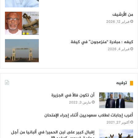
من الأرشيف
فبراير 12, 2026
كيفه : مبادرة “منزعجون” في كيفة
فبراير 4, 2026
ترفيه
أن تكون فالاً في الجزيرة
مارس 3, 2022
أغرب إجابات لطلاب سعوديين أثناء إجراء الإمتحان
أكتوبر 27, 2021
إقبال كبير على لبن الحمير! في ألبانيا من أجل