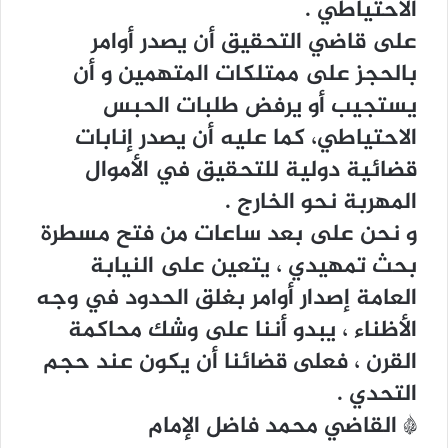
ﺍﻻﺣﺘﻴﺎﻃﻲ .
ﻋﻠﻰ ﻗﺎﺿﻲ ﺍﻟﺘﺤﻘﻴﻖ ﺃﻥ ﻳﺼﺪﺭ ﺃﻭﺍﻣﺮ
ﺑﺎﻟﺤﺠﺰ ﻋﻠﻰ ﻣﻤﺘﻠﻜﺎﺕ ﺍﻟﻤﺘﻬﻤﻴﻦ ﻭ ﺃﻥ
ﻳﺴﺘﺠﻴﺐ ﺃﻭ ﻳﺮﻓﺾ ﻃﻠﺒﺎﺕ ﺍﻟﺤﺒﺲ
ﺍﻻﺣﺘﻴﺎﻃﻲ، ﻛﻤﺎ ﻋﻠﻴﻪ ﺃﻥ ﻳﺼﺪﺭ ﺇﻧﺎﺑﺎﺕ
ﻗﻀﺎﺋﻴﺔ ﺩﻭﻟﻴﺔ ﻟﻠﺘﺤﻘﻴﻖ ﻓﻲ ﺍﻷﻣﻮﺍﻝ
ﺍﻟﻤﻬﺮﺑﺔ ﻧﺤﻮ ﺍﻟﺨﺎﺭﺝ .
ﻭ ﻧﺤﻦ ﻋﻠﻰ ﺑﻌﺪ ﺳﺎﻋﺎﺕ ﻣﻦ ﻓﺘﺢ ﻣﺴﻄﺮﺓ
ﺑﺤﺚ ﺗﻤﻬﻴﺪﻱ ، ﻳﺘﻌﻴﻦ ﻋﻠﻰ ﺍﻟﻨﻴﺎﺑﺔ
ﺍﻟﻌﺎﻣﺔ ﺇﺻﺪﺍﺭ ﺃﻭﺍﻣﺮ ﺑﻐﻠﻖ ﺍﻟﺤﺪﻭﺩ ﻓﻲ ﻭﺟﻪ
ﺍﻷﻇﻨﺎﺀ ، ﻳﺒﺪﻭ ﺃﻧﻨﺎ ﻋﻠﻰ ﻭﺷﻚ ﻣﺤﺎﻛﻤﺔ
ﺍﻟﻘﺮﻥ ، ﻓﻌﻠﻰ ﻗﻀﺎﺋﻨﺎ ﺃﻥ ﻳﻜﻮﻥ ﻋﻨﺪ ﺣﺠﻢ
ﺍﻟﺘﺤﺪﻱ .
* ﺍﻟﻘﺎﺿﻲ ﻣﺤﻤﺪ ﻓﺎﺿﻞ ﺍﻹﻣﺎﻡ