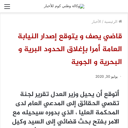
الق
الرئيسية
/
الأخبار
قاضي يصف و يتوقع إصدار النيابة
العامة أمرا بإغلاق الحدود البرية و
البحرية و الجوية
يوليو 30, 2020
ﺃﺗﻮﻗﻊ ﺃﻥ ﻳﺤﻴﻞ ﻭﺯﻳﺮ ﺍﻟﻌﺪﻝ ﺗﻘﺮﻳﺮ ﻟﺠﻨﺔ
ﺗﻘﺼﻲ ﺍﻟﺤﻘﺎﺋﻖ ﺇﻟﻰ ﺍﻟﻤﺪﻋﻲ ﺍﻟﻌﺎﻡ ﻟﺪﻯ
ﺍﻟﻤﺤﻜﻤﺔ ﺍﻟﻌﻠﻴﺎ ، ﺍﻟﺬﻱ ﺑﺪﻭﺭﻩ ﺳﻴﺤﻴﻠﻪ ﻣﻊ
ﺍﻻﻣﺮ ﺑﻔﺘﺢ ﺑﺤﺚ ﻗﻀﺎﺋﻲ ﺇﻟﻰ ﺍﻟﺴﻴﺪ ﻭﻛﻴﻞ