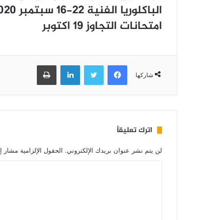
ﺍﻟﺒﺎﻛﻠﻮﺭﻳﺎ ﺍﻟﻔﻨﻴﺔ 22-16 ﺳﺒﺘﻤﺒﺮ 2020
ﺍﻣﺘﺤﺎﻧﺎﺕ ﺍﻟﺘﺠﺎﻭﺯ 19 ﺍﻛﺘﻮﺑﺮ
فيسبوك
تويتر
لينكدإن
طباعة
شاركها
اترك تعليقاً
لن يتم نشر عنوان بريدك الإلكتروني.
الحقول الإلزامية مشار إل