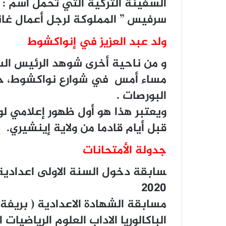
ﺍﻟﺴﻔﻴﻨﺔ ﺍﻟﺘﺮﻛﻴﺔ ﺍﻟﺘﻲ ﺗﺤﻤﻞ ﺍﺳﻢ : ”
ﺳﺮﻓﻴﺲ ” ﺍﻟﻤﻤﻠﻮﻛﺔ ﻟﺮﺟﻞ ﺃﻋﻤﺎﻝ ﻏﺎ
ولد عبد العزيز في إنواكشوط
و من ناحية أخرى ﺷﻮﻫﺪ ﺍﻟﺮﺋﻴﺲ ﺍﻟﺴ
مساء أمس ﻓﻲ ﺷﻮﺍﺭﻉ ﻧﻮﺍﻛﺸﻮﻁ، ﺣﻴﺚ
ﺍﻟﺒﻮﺭﺻﺎﺕ .
ﻭﻳﻌﺘﺒﺮ ﻫﺬﺍ ﻫﻮ ﺃﻭﻝ ﻇﻬﻮﺭ ﺇﻋﻼﻣﻲ ﻟﻮﻟ
ﻗﺒﻞ ﺃﻳﺎﻡ ﻗﺎﺩﻣﺎ ﻣﻦ ﻭﻻﻳﺔ ﺇﻳﻨﺸﻴﺮﻱ.
جدولة الأمتحانات
2020
ﻣﺴﺎﺑﻘﺔ ﺍﻟﺸﻬﺎﺩﺓ ﺍﻻﻋﺪﺍﺩﻳﺔ ‏( ﺑﺮﻳﻔﺔ ‏) ﺍﻹﺛﻨﻴﻦ 28
ﺍﻟﺒﺎﻛﺎﻟﻮﺭﻳﺎ ﺍﻻﺩﺍﺏ ﺍﻟﻌﻠﻮﻡ ﺍﻟﺮﻳﺎﺿﻴﺎﺕ ﺍﻟﺴﺒﺖ 19 22- ﺳﺒ