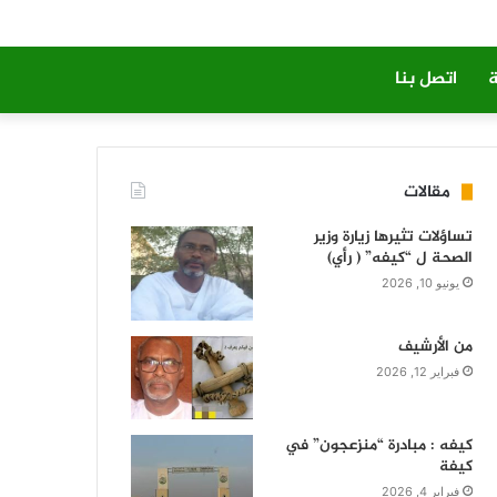
ة
اتصل بنا
مقالات
تساؤلات تثيرها زيارة وزير
الصحة ل “كيفه” ( رأي)
يونيو 10, 2026
من الأرشيف
فبراير 12, 2026
كيفه : مبادرة “منزعجون” في
كيفة
فبراير 4, 2026