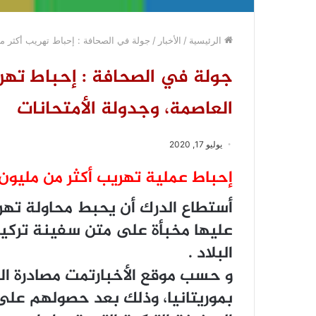
الرئيسية
/
الأخبار
/
جولة في الصحافة : إحباط تهريب أكثر من
جولة في الصحافة : إحباط تهري
العاصمة، وجدولة الأمتحانات
يوليو 17, 2020
إحباط عملية تهريب أكثر من مليون 
ﻋﻠﻴﻬﺎ مخبأة ﻋﻠﻰ ﻣﺘﻦ ﺳﻔﻴﻨﺔ ﺗﺮﻛﻴﺔ
ﺍﻟﺒﻼﺩ .
ﻭ حسب موقع الأخبارﺗﻤﺖ ﻣﺼﺎﺩﺭﺓ ﺍ
ﺑﻤﻮﺭﻳﺘﺎﻧﻴﺎ، ﻭﺫﻟﻚ ﺑﻌﺪ ﺣﺼﻮﻟﻬﻢ ﻋﻠ