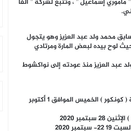
 ﻣﺎﻣﻮﺭﻱ ﺇﺳﻤﺎﻋﻴﻞ ” ، ﻭﺗﺘﺒﻊ ﻟﺸﺮﻛﺔ ” ﺃﻟﻔﺎ
ﻧﻲ.
ﺎﺑﻖ ﻣﺤﻤﺪ ﻭﻟﺪ ﻋﺒﺪ ﺍﻟﻌﺰﻳﺰ ﻭﻫﻮ ﻳﺘﺠﻮﻝ
 ﻟﻮﺡ بيده ﻟﺒﻌﺾ ﺍﻟﻤﺎﺭﺓ ﻭﻣﺮﺗﺎﺩﻱ
ﺪ ﻋﺒﺪ ﺍﻟﻌﺰﻳﺰ ﻣﻨﺬ ﻋﻮﺩﺗﻪ ﺇﻟﻰ ﻧﻮﺍﻛﺸﻮﻁ
ﺴﺎﺑﻘﺔ ﺩﺧﻮﻝ ﺍﻟﺴﻨﺔ ﺍﻻﻭﻟﻰ ﺍﻋﺪﺍﺩﻳﺔ ‏( ﻛﻮﻧﻜﻮﺭ ‏) ﺍﻟﺨﻤﻴﺲ ﺍﻟﻤﻮﺍﻓﻖ 1 ﺃﻛﺘﻮﺑﺮ
 ﺳﺒﺘﻤﺒﺮ 2020
ﺘﻤﺒﺮ 2020