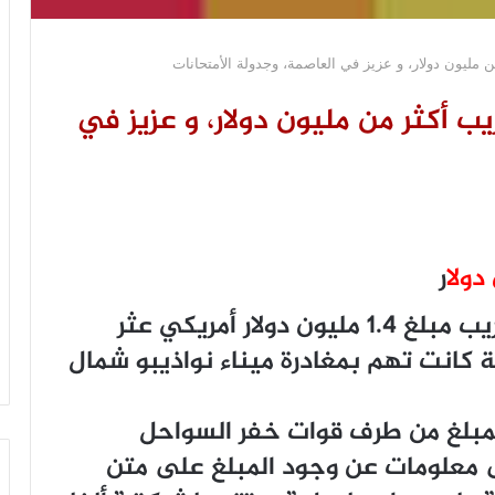
 مليون دولار، و عزيز في العاصمة، وجدولة الأمتحانات
ب أكثر من مليون دولار، و عزيز في
دولا
ر
ﺃستطاع الدرك أن يحبط ﻣﺤﺎﻭﻟﺔ ﺗﻬﺮﻳﺐ ﻣﺒﻠﻎ 1.4 ﻣﻠﻴﻮﻥ ﺩﻭﻻﺭ ﺃﻣﺮﻳﻜﻲ ﻋﺜﺮ
 ﻛﺎﻧﺖ ﺗﻬﻢ ﺑﻤﻐﺎﺩﺭﺓ ﻣﻴﻨﺎﺀ ﻧﻮﺍﺫﻳﺒﻮ ﺷﻤﺎﻝ
ﻟﻤﺒﻠﻎ ﻣﻦ ﻃﺮﻑ ﻗﻮﺍﺕ ﺧﻔﺮ ﺍﻟﺴﻮﺍﺣﻞ
ﻰ ﻣﻌﻠﻮﻣﺎﺕ ﻋﻦ ﻭﺟﻮﺩ ﺍﻟﻤﺒﻠﻎ ﻋﻠﻰ ﻣﺘﻦ