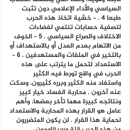
ﺍﻟﺴﻴﺎﺳﻲ ﻭﺍﻷﺩﺍﺀ ﺍﻹﻋﻼﻣﻲ ﺩﻭﻥ ﺗﺜﺒﺖ
ﻃﺒﻌﺎ 4 . – ﺧﺸﻴﺔ ﺍﺗﺨﺎﺫ ﻫﺬﻩ ﺍﻟﺤﺮﺏ
ﻟﺘﺼﻔﻴﺔ ﺣﺴﺎﺑﺎﺕ ﺗﻨﺘﻤﻲ ﻟﻔﻀﺎﺀﺍﺕ
ﺍﻻﺧﺘﻼﻑ ﻭﺍﻟﺼﺮﺍﻉ ﺍﻟﺴﻴﺎﺳﻲ . 5 – ﺍﻟﺨﻮﻑ
ﻣﻦ ﺍﻻﺗﻬﺎﻡ ﺑﻌﺪﻡ ﺍﻟﻌﺪﻝ ﺃﻭ ﺑﺎﻻﺳﺘﻬﺪﺍﻑ ﺃﻭ
ﺑﺎﻟﺘﺨﻴﺮ ﻓﻲ ﺍﻟﻤﻠﻔﺎﺕ ﻭﺍﻟﻤﺴﺘﻬﺪﻓﻴﻦ . 6 –
ﺍﻻﺳﺘﻌﺪﺍﺩ ﻟﺘﺤﻤﻞ ﻣﺎ ﻳﺘﺮﺗﺐ ﻋﻠﻰ ﻫﺬﻩ
ﺍﻟﺤﺮﺏ ﻓﻲ ﻭﺍﻗﻊ ﺗﻮﺭﻁ ﻓﻴﻪ ﺍﻟﻜﺜﻴﺮ
ﻭﺍﺳﺘﻔﺎﺩ ﻣﻨﻪ ﺍﻟﻜﺜﻴﺮ ﻭﺑﺮﺭﻩ ﻛﺜﻴﺮﻭﻥ، ﻭﺳﻜﺖ
ﻋﻨﻪ ﺁﺧﺮﻭﻥ . ﻣﺤﺎﺭﺑﺔ ﺍﻟﻔﺴﺎﺩ ﺧﻴﺎﺭ ﻛﺒﻴﺮ
ﻭﻧﺘﺎﺋﺠﻪ ﻛﺒﻴﺮﺓ ﻣﻬﻤﺎ ﺗﺄﺧﺮ ﺑﻌﻀﻬﺎ، ﻭﺃﻫﻢ
ﻋﺎﻣﻞ ﻫﻮ ﺍﻟﻘﺮﺍﺭ ﺑﻬﺬﻩ ﺍﻟﻤﺤﺎﺭﺑﺔ ﻭﺍﻻﺳﺘﻌﺪﺍﺩ
ﻟﺤﻤﺎﻳﺔ ﻫﺬﺍ ﺍﻟﻘﺮﺍﺭ . ﻟﻦ ﻳﻜﻮﻥ ﺍﻟﻤﺘﻀﺮﺭﻭﻥ
ﻣﻦ ﻫﺬﻩ ﺍﻟﺤﺮﺏ ﻗﻠﺔ ﻭﺳﻴﻘﺎﻭﻣﻮﻥ،