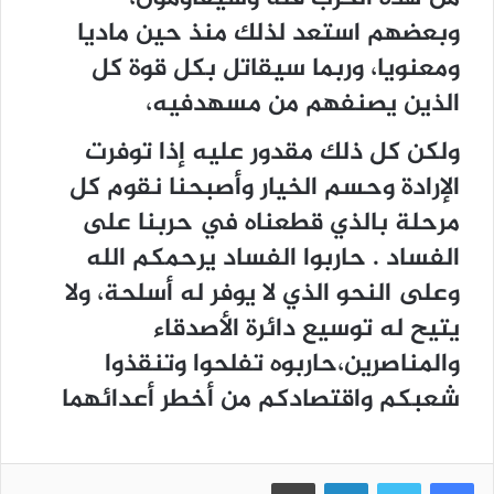
ﻭﺑﻌﻀﻬﻢ ﺍﺳﺘﻌﺪ ﻟﺬﻟﻚ ﻣﻨﺬ ﺣﻴﻦ ﻣﺎﺩﻳﺎ
ﻭﻣﻌﻨﻮﻳﺎ، ﻭﺭﺑﻤﺎ ﺳﻴﻘﺎﺗﻞ ﺑﻜﻞ ﻗﻮﺓ ﻛﻞ
ﺍﻟﺬﻳﻦ ﻳﺼﻨﻔﻬﻢ ﻣﻦ ﻣﺴﻬﺪﻓﻴﻪ،
ﻭﻟﻜﻦ ﻛﻞ ﺫﻟﻚ ﻣﻘﺪﻭﺭ ﻋﻠﻴﻪ ﺇﺫﺍ ﺗﻮﻓﺮﺕ
ﺍﻹﺭﺍﺩﺓ ﻭﺣﺴﻢ ﺍﻟﺨﻴﺎﺭ ﻭﺃﺻﺒﺤﻨﺎ ﻧﻘﻮﻡ ﻛﻞ
ﻣﺮﺣﻠﺔ ﺑﺎﻟﺬﻱ ﻗﻄﻌﻨﺎﻩ ﻓﻲ ﺣﺮﺑﻨﺎ ﻋﻠﻰ
ﺍﻟﻔﺴﺎﺩ . ﺣﺎﺭﺑﻮﺍ ﺍﻟﻔﺴﺎﺩ ﻳﺮﺣﻤﻜﻢ ﺍﻟﻠﻪ
ﻭﻋﻠﻰ ﺍﻟﻨﺤﻮ ﺍﻟﺬﻱ ﻻ ﻳﻮﻓﺮ ﻟﻪ ﺃﺳﻠﺤﺔ، ﻭﻻ
ﻳﺘﻴﺢ ﻟﻪ ﺗﻮﺳﻴﻊ ﺩﺍﺋﺮﺓ ﺍﻷﺻﺪﻗﺎﺀ
ﻭﺍﻟﻤﻨﺎﺻﺮﻳﻦ،ﺣﺎﺭﺑﻮﻩ ﺗﻔﻠﺤﻮﺍ ﻭﺗﻨﻘﺬﻭﺍ
ﺷﻌﺒﻜﻢ ﻭﺍﻗﺘﺼﺎﺩﻛﻢ ﻣﻦ ﺃﺧﻄﺮ ﺃﻋﺪﺍﺋﻬﻤﺎ
فيسبوك
تويتر
لينكدإن
طباعة