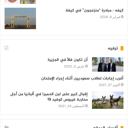
كيفه : مبادرة “منزعجون” في كيفة
فبراير 4, 2026
ترفيه
أن تكون فالاً في الجزيرة
مارس 3, 2022
أغرب إجابات لطلاب سعوديين أثناء إجراء الإمتحان
أكتوبر 27, 2021
إقبال كبير على لبن الحمير! في ألبانيا من أجل
محاربة فيروس كوفيد 19
أغسطس 24, 2021