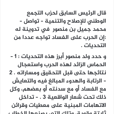
قال ﺍﻟﺮﺋﻴﺲ ﺍﻟﺴﺎﺑﻖ ﻟﺤﺰﺏ ﺍﻟﺘﺠﻤﻊ
ﺍﻟﻮطني ﻟﻺﺻﻼﺡ ﻭﺍﻟﺘﻨﻤﻴﺔ – ﺗﻮﺍﺻﻞ –
ﻣﺤﻤﺪ ﺟﻤﻴﻞ ﺑﻦ ﻣﻨﺼﻮﺭ في تدوينة له
:ﺇﻥ ﺍﻟﺤﺮﺏ ﻋﻠﻰ ﺍﻟﻔﺴﺎﺩ ﺗﻮﺍﺟﻪ ﻋﺪﺩﺍ ﻣﻦ
ﺍﻟﺘﺤﺪﻳﺎﺕ .
ﻭ ﺣﺪﺩ ﻭﻟﺪ ﻣﻨﺼﻮﺭ ﺃﺑﺮﺯ ﻫﺬﻩ ﺍﻟﺘﺤﺪﻳﺎﺕ : 1 –
ﺍﻟﺤﻤﺎﺱ ﺍﻟﺰﺍﺋﺪ ﻟﻬﺬﻩ ﺍﻟﺤﺮﺏ ﻭﺍﺳﺘﻌﺠﺎﻝ
ﻧﺘﺎﺋﺠﻬﺎ ﺣﺘﻰ ﻗﺒﻞ ﺍﻟﺘﺤﻘﻴﻖ ﻭﻣﺴﺎﺭﺍﺗﻪ . 2
– ﺍﻟﺮﺗﺎﺑﺔ ﻭﺍﻟﻬﺪﻭﺀ ﺍﻟﻤﺒﺎﻟﻎ ﻓﻴﻪ ﻭﺍﻟﺘﻌﺎﻳﺶ
ﻣﻊ ﺍﻟﻔﺴﺎﺩ ﺃﻭ ﻣﻊ ﺳﺪﻧﺘﻪ ﺃﻭ ﺑﻌﻀﻬﻢ، ﻭﻛﻞ
ﺫﻟﻚ ﺗﺤﺖ ﺷﻌﺎﺭ ﺍﻟﻮﺍﻗﻌﻴﺔ 3 . – ﺗﺪﺍﺧﻞ
ﺍﻻﺗﻬﺎﻣﺎﺕ ﺍﻟﻤﺒﻨﻴﺔ ﻋﻠﻰ ﻣﻌﻄﻴﺎﺕ ﻭﻗﺮﺍﺋﻦ
ﺛﺎﺑﺘﺔ ﻭﻗﻮﻳﺔ، ﻭﺗﻠﻚ ﺍﻟﺘﻲ ﻳﺼﻨﻌﻬﺎ ﺍﻟﺨﻄﺎﺏ