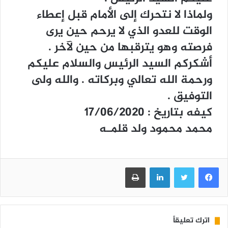
ﻭﻟﻤﺎﺫﺍ ﻻ ﻧﺘﺤﺮﻙ ﺇﻟﻰ ﺍﻷﻣﺎﻡ ﻗﺒﻞ ﺇﻋﻄﺎﺀ
ﺍﻟﻮﻗﺖ ﻟﻠﻌﺪﻭ ﺍﻟﺬﻱ ﻻ ﻳﺮﺣﻢ ﺣﻴﻦ ﻳﺮﻯ
ﻓﺮﺻﺘﻪ ﻭﻫﻮ ﻳﺘﺮﻗﺒﻬﺎ ﻣﻦ ﺣﻴﻦ ﻵﺧﺮ .
ﺃﺷﻜﺮﻛﻢ ﺍﻟﺴﻴﺪ ﺍﻟﺮﺋﻴﺲ ﻭﺍﻟﺴﻼﻡ ﻋﻠﻴﻜﻢ
ﻭﺭﺣﻤﺔ ﺍﻟﻠﻪ ﺗﻌﺎﻟﻲ ﻭﺑﺮﻛﺎﺗﻪ . ﻭﺍﻟﻠﻪ ﻭﻟﻰ
ﺍﻟﺘﻮﻓﻴﻖ .
ﻛﻴﻔﻪ ﺑﺘﺎﺭﻳﺦ : 17/06/2020
ﻣﺤﻤﺪ ﻣﺤﻤﻮﺩ ﻭﻟﺪ ﻗﻠﻤـﻪ
فيسبوك
تويتر
لينكدإن
طباعة
اترك تعليقاً