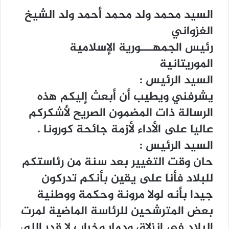
السيد ﻣﺤﻤﺪ ﻭﻟﺪ ﻣﺤﻤﺪ ﺃﺣﻤﺪ ﻭﻟﺪ ﺍﻟﺸﻴﺦ
ﺍﻟﻐﺰﻭﺍﻧﻲ
ﺭﺋﻴﺲ ﺍﻟﺠﻤﻬـــﻮﺭﻳﺔ ﺍﻹﺳﻼﻣﻴﺔ
ﺍﻟﻤﻮﺭﻳﺘﺎﻧﻴﺔ
ﺍﻟﺴﻴﺪ ﺍﻟﺮﺋﻴﺲ :
ﻳﺸﺮﻓﻨﻲ ﻭﻳﻄﻴﺐ ﺃﻥ ﺃﺑﻌﺚ ﺇﻟﻴﻜﻢ ﻫﺬﻩ
ﺍﻟﺮﺳﺎﻟﺔ ﺫﺍﺕ ﺍﻟﻤﻀﻤﻮﻥ ﺍﻟﺼﺮﻳﺢ ﻷﺷﻜﺮﻛﻢ
ﻋﺎﻟﻴﺎ ﻋﻠﻰ ﺍﻷﺩﺍﺀ ﻷﺯﻣﺔ ﺟﺎﺋﺤﺔ ﻛﻮﺭﻭﻧﺎ .
ﺍﻟﺴﻴﺪ ﺍﻟﺮﺋﻴﺲ :
ﺣﺎﻥ ﻭﻗﺖ ﺍﻟﺘﻐﻴﻴﺮ ﺑﻌﺪ ﺳﻨﺔ ﻣﻦ ﺭﺋﺎﺳﺘﻜﻢ
ﻟﻠﺒﻼﺩ ﻓﺄﻧﺎ ﻋﻠﻰ ﻳﻘﻴﻦ ﺑﺄﻧﻜﻢ ﺗﺪﺭﻛﻮﻥ
ﺟﻴﺪﺍ ﺑﺄﻧﻪ ﻟﻮﻻ ﻣﺮﻭﻧﺔ ﻭﺣﻜﻤﺔ ﻭﻭﻃﻨﻴﺔ
ﺑﻌﺾ ﺍﻟﻤﺘﺮﺷﺤﻴﻦ ﻟﻠﺮﺋﺎﺳﺔ ﺍﻟﻤﺎﺿﻴﺔ ﻟﻤﺮﺕ
ﺍﻟﺒﻼﺩ ﻓﻲ ﺍﻧﺰﻻﻕ ﻭﺩﻣﺎﺭ ﻭﺧﺮﺍﺏ ﻻ ﻗﺪﺭ ﺍﻟﻠﻪ،