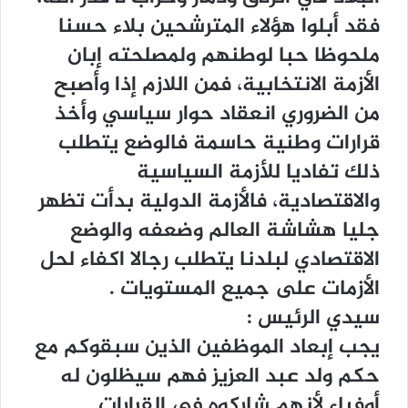
ﻓﻘﺪ ﺃﺑﻠﻮﺍ ﻫﺆﻻﺀ ﺍﻟﻤﺘﺮﺷﺤﻴﻦ ﺑﻼﺀ ﺣﺴﻨﺎ
ﻣﻠﺤﻮﻇﺎ ﺣﺒﺎ ﻟﻮﻃﻨﻬﻢ ﻭﻟﻤﺼﻠﺤﺘﻪ ﺇﺑﺎﻥ
ﺍﻷﺯﻣﺔ ﺍﻻﻧﺘﺨﺎﺑﻴﺔ، ﻓﻤﻦ ﺍﻟﻼﺯﻡ ﺇﺫﺍ ﻭﺃﺻﺒﺢ
ﻣﻦ ﺍﻟﻀﺮﻭﺭﻱ ﺍﻧﻌﻘﺎﺩ ﺣﻮﺍﺭ ﺳﻴﺎﺳﻲ ﻭﺃﺧﺬ
ﻗﺮﺍﺭﺍﺕ ﻭﻃﻨﻴﺔ ﺣﺎﺳﻤﺔ ﻓﺎﻟﻮﺿﻊ ﻳﺘﻄﻠﺐ
ﺫﻟﻚ ﺗﻔﺎﺩﻳﺎ ﻟﻸﺯﻣﺔ ﺍﻟﺴﻴﺎﺳﻴﺔ
ﻭﺍﻻﻗﺘﺼﺎﺩﻳﺔ، ﻓﺎﻷﺯﻣﺔ ﺍﻟﺪﻭﻟﻴﺔ ﺑﺪﺃﺕ ﺗﻈﻬﺮ
ﺟﻠﻴﺎ ﻫﺸﺎﺷﺔ ﺍﻟﻌﺎﻟﻢ ﻭﺿﻌﻔﻪ ﻭﺍﻟﻮﺿﻊ
ﺍﻻﻗﺘﺼﺎﺩﻱ ﻟﺒﻠﺪﻧﺎ ﻳﺘﻄﻠﺐ ﺭﺟﺎﻻ ﺍﻛﻔﺎﺀ ﻟﺤﻞ
ﺍﻷﺯﻣﺎﺕ ﻋﻠﻰ ﺟﻤﻴﻊ ﺍﻟﻤﺴﺘﻮﻳﺎﺕ .
ﺳﻴﺪﻱ ﺍﻟﺮﺋﻴﺲ :
ﻳﺠﺐ ﺇﺑﻌﺎﺩ ﺍﻟﻤﻮﻇﻔﻴﻦ ﺍﻟﺬﻳﻦ ﺳﺒﻘﻮﻛﻢ ﻣﻊ
ﺣﻜﻢ ﻭﻟﺪ ﻋﺒﺪ ﺍﻟﻌﺰﻳﺰ ﻓﻬﻢ ﺳﻴﻈﻠﻮﻥ ﻟﻪ
ﺃﻭﻓﻴﺎﺀ ﻷﻧﻬﻢ ﺷﺎﺭﻛﻮﻩ ﻓﻲ ﺍﻟﻘﺮﺍﺭﺍﺕ