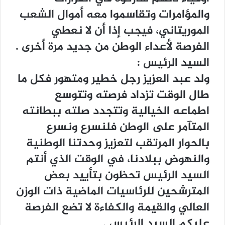
ﻭﺍﻟﻤﺆﺍﻣﺮﺍﺕ ﻭﺗﻘﺎﺳﻤﻮﺍ ﻣﻌﻪ ﺃﻣﻮﺍﻝ ﺍﻟﺸﻌﺐ
ﺍﻟﻤﻮﺭﻳﺘﺎﻧﻲ، ﻓﻴﺠﺐ ﺇﺫﺍ ﺃﻥ ﻻ ﻧﻌﻄﻲ
ﺍﻟﻔﺮﺻﺔ ﻷﻋﺪﺍﺀ ﺍﻟﻮﻃﻦ ﻣﻦ ﺟﺪﻳﺪ ﻣﺮﺓ ﺃﺧﺮﻯ .
ﺍﻟﺴﻴﺪ ﺍﻟﺮﺋﻴﺲ :
ﻭﻟﺪ ﻋﺒﺪ ﺍﻟﻌﺰﻳﺰ ﺭﺟﻞ ﺧﻄﻴﺮ ﻭﻣﺘﻬﻮﺭ ﻓﻜﻞ ﻣﺎ
ﻃﺎﻝ ﺍﻟﻮﻗﺖ ﺗﺰﺩﺍﺩ ﻓﺮﺻﺘﻪ ﻭﺗﺘﻮﺳﻊ
ﺍﻃﻤﺎﻋﻪ ﺍﻟﺨﻴﺎﻟﻴﺔ ﻭﺗﺘﺠﺪﺩ ﺻﻠﺘﻪ ﺑﺒﻄﺎﻧﺘﻪ
ﺍﻟﻤﺘﺂﻣﺮ ﻋﻠﻰ ﺍﻟﻮﻃﻦ ﻓﻠﻨﺴﺮﻉ ﻭﻧﺴﺮﻉ
ﺑﺎﻟﺤﻮﺍﺭ ﺍﻟﻤﺮﺗﻘﺐ ﻟﺘﻌﺰﻳﺰ ﻭﺣﺪﺗﻨﺎ ﺍﻟﻮﻃﻨﻴﺔ
ﻭﺍﻟﻨﻬﻮﺽ ﺑﺒﻼﺩﻧﺎ، ﻓﻲ ﺍﻟﻮﻗﺖ ﺍﻟﺬﻱ ﺃﻧﺘﻢ
ﺍﻟﺴﻴﺪ ﺍﻟﺮﺋﻴﺲ ﺗﺤﻈﻮﻥ ﺑﺘﺄﻳﻴﺪ ﺑﻌﺾ
ﺍﻟﻤﺘﺮﺷﺤﻴﻦ ﻟﻠﺮﺋﺎﺳﻴﺎﺕ ﺍﻟﻤﺎﺿﻴﺔ ﺫﺍﺕ ﺍﻟﻮﺯﻥ
ﺍﻟﻌﺎﻟﻲ ﻭﺍﻟﻘﻴﻤﺔ ﻭﺍﻟﻜﻔﺎﺀﺓ ﻻ ﺗﻀﻊ ﺍﻟﻔﺮﺻﺔ
ﻋﻠﻴﻜﻢ ﺍﻟﺴﻴﺪ ﺍﻟﺮﺋﻴﺲ .