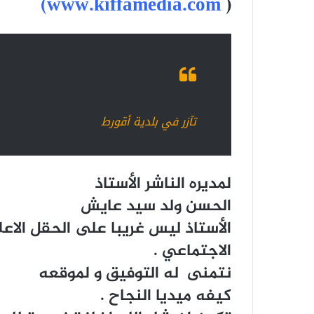
www.kiffamedia.com)
(
تآزر في بلدية أقورط
لمديره الناشر الأستاذ
الحسن ولد سيد عايش
الأستاذ ليس غريبا على الحقل الاع
الاجتماعي .
نتمنى له التوفيق و لموقعه
كيفه ميديا النجاح .