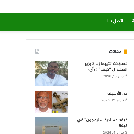
ة
اتصل بنا
مقالات
تساؤلات تثيرها زيارة وزير
الصحة ل “كيفه” ( رأي)
يونيو 10, 2026
من الأرشيف
فبراير 12, 2026
كيفه : مبادرة “منزعجون” في
كيفة
فبراير 4, 2026