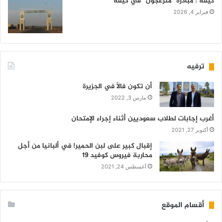
كيفه : مبادرة “منزعجون” في كيفة
فبراير 4, 2026
ترفيه
أن تكون فالاً في الجزيرة
مارس 3, 2022
أغرب إجابات لطلاب سعوديين أثناء إجراء الإمتحان
أكتوبر 27, 2021
إقبال كبير على لبن الحمير! في ألبانيا من أجل
محاربة فيروس كوفيد 19
أغسطس 24, 2021
أقسام الموقع