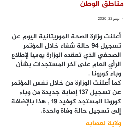
مناطق الوطن
يونيو 22, 2020
ﺃﻋﻠﻨﺖ ﻭﺯﺍﺭﺓ ﺍﻟﺼﺤﺔ ﺍﻟﻤﻮﺭﻳﺘﺎﻧﻴﺔ ﺍﻟﻴﻮﻡ ﻋﻦ
ﺗﺴﺠﻴﻞ 94 ﺣﺎﻟﺔ ﺷﻔﺎﺀ ﺧﻼﻝ ﺍﻟﻤﺆﺗﻤﺮ
ﺍﻟﺼﺤﻔﻲ ﺍﻟﺬﻱ ﺗﻌﻘﺪﻩ ﺍﻟﻮﺯﺍﺭﺓ ﻳﻮﻣﻴﺎ ﻹﻃﻼﻉ
ﺍﻟﺮﺃﻱ ﺍﻟﻌﺎﻡ ﻋﻠﻰ ﺁﺧﺮ ﺍﻟﻤﺴﺘﺠﺪﺍﺕ ﺑﺸﺄﻥ
ﻭﺑﺎﺀ ﻛﻮﺭﻭﻧﺎ .
ﻛﻤﺎ ﺃﻋﻠﻨﺖ ﺍﻟﻮﺯﺍﺭﺓ ﻣﻦ ﺧﻼﻝ ﻧﻔﺲ ﺍﻟﻤﺆﺗﻤﺮ
ﻋﻦ ﺗﺴﺠﻴﻞ 137 ﺇﺻﺎﺑﺔ ﺟﺪﻳﺪﺓ ﻣﻦ ﻭﺑﺎﺀ
ﻛﻮﺭﻭﻧﺎ ﺍﻟﻤﺴﺘﺠﺪ ﻛﻮﻓﻴﺪ 19 , ﻫﺬﺍ ﺑﺎﻹﺿﺎﻓﺔ
ﺇﻟﻰ ﺗﺴﺠﻴﻞ ﺣﺎﻟﺔ ﻭﻓﺎﺓ ﻭﺍﺣﺪﺓ.
ولاية لعصابه