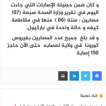
و كان ضمن حصيلة الإصابات التي جاءت
اليوم في تقرير وزارة الصحة سبعة (07)
مصابين ، ستة (06 ) منها في مقاطعة
كيفه و حالة واحدة في باركيول.
و قد بلغ جميع عدد المصابين بفيروس
كورونا في ولاية لعصابه حتى الآن حاجز
150 إصابة
فيسبوك
تويتر
لينكدإن
طباعة
اترك تعليقاً
لن يتم نشر عنوان بريدك الإلكتروني.
الحقول الإلزامية مشار إليها بـ
*