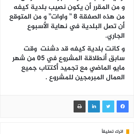
ﻭ من المقرر أن يكون نصيب بلدية كيفه
من هذه الصفقة 8 ” واوات” و من المتوقع
أن تصل البلدية في نهاية الأسبوع
الجاري.
و كانت بلدية كيفه قد دشنت وقت
سابق أنطلاقة المشروع في 05 من شهر
مايو الماضي مع تجميد أكتتاب جميع
العمال المبرمجين للمشروع .
فيسبوك
تويتر
لينكدإن
طباعة
اترك تعليقاً