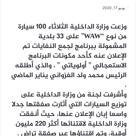
يونيو 17, 2020
ﻭزعت وزاﺭﺓ ﺍﻟﺪﺍﺧﻠﻴﺔ ﺍﻟﺜﻼﺛﺎﺀ 100 ﺳﻴﺎﺭﺓ
ﻣﻦ ﻧﻮﻉ “WAW” ﻋﻠﻰ 33 ﺑﻠﺪﻳﺔ
ﺍﻟﻤﺸﻤﻮﻟﺔ ﺑﺒﺮﻧﺎﻣﺞ ﻟﺠﻤﻊ ﺍﻟﻨﻔﺎﻳﺎﺕ ﺗﻢ
ﺍﻹﻋﻼﻥ ﻋﻨﻪ ﻛﺄﺣﺪ ﻣﻜﻮﻧﺎﺕ ﺍﻟﺒﺮﻧﺎﻣﺞ
ﺍﻻﺳﺘﻌﺠﺎﻟﻲ ” ﺃﻭﻟﻮﻳﺎﺗﻲ ” ، ﻭﺍﻟﺬﻱ ﺃﻃﻠﻘﻪ
ﺍﻟﺮﺋﻴﺲ ﻣﺤﻤﺪ ﻭﻟﺪ ﺍﻟﻐﺰﻭﺍﻧﻲ ﻳﻨﺎﻳﺮ ﺍﻟﻤﺎﺿﻲ
.
ﻭﺃﺷﺮﻓﺖ ﻟﺠﻨﺔ ﻣﻦ ﻭﺯﺍﺭﺓ ﺍﻟﺪﺍﺧﻠﻴﺔ ﻋﻠﻰ
ﺗﻮﺯﻳﻊ ﺍﻟﺴﻴﺎﺭﺍﺕ ﺍﻟﺘﻲ ﺃﺛﺎﺭﺕ ﺻﻔﻘﺘﻬﺎ ﺟﺪﻻ
ﻭﺍﺳﻌﺎ ﺇﺑﺎﻥ ﺍﻹﻋﻼﻥ ﻋﻨﻬﺎ، ﺣﻴﺚ ﺃﻧﻔﻘﺖ
ﻭﺯﺍﺭﺓ ﺍﻟﺪﺍﺧﻠﻴﺔ ﻻﻗﺘﻨﺎﺋﻬﺎ ﺃﻛﺜﺮ 220 ﻣﻠﻴﻮﻥ
ﺃﻭﻗﻴﺔ، ﻭﺗﻢ ﺍﻗﺘﻨﺎﺅﻫﺎ ﻋﺒﺮ ﺻﻔﻘﺔ ﺗﺮﺍﺽ .