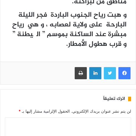
ﻣﻨﺎﻃﻖ ﻣﻦ ﻟﺒﺮﺍﻛﻨﻪ.
و هبت رياح الجنوب الباردة فجر الليلة
البارحة على ولاية لعصابه ، و هي رياح
مبشرة عند الساكنة بموسم ” الگيطنة ”
و قرب هطول الأمطار.
فيسبوك
تويتر
لينكدإن
طباعة
اترك تعليقاً
لن يتم نشر عنوان بريدك الإلكتروني.
الحقول الإلزامية مشار إليها بـ
*