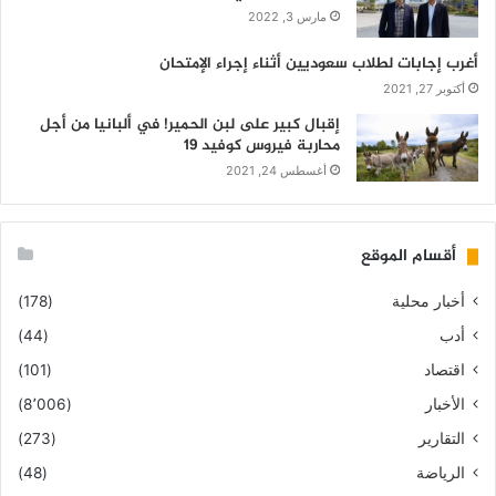
مارس 3, 2022
أغرب إجابات لطلاب سعوديين أثناء إجراء الإمتحان
أكتوبر 27, 2021
إقبال كبير على لبن الحمير! في ألبانيا من أجل
محاربة فيروس كوفيد 19
أغسطس 24, 2021
أقسام الموقع
أخبار محلية
(178)
أدب
(44)
اقتصاد
(101)
الأخبار
(8٬006)
التقارير
(273)
الرياضة
(48)