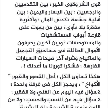
قوى الشر وقوى الخير ؛ بين التقدميين
والرجعيين ؛ بين اليسار واليمين ؛ بين
أقلية جشعة تكدس المال ؛ وأكثرية
مفقرة بلا مأوى ؛ بين من يموت على
قارعة أبواب المستشفيات
والمستوصفات ؛ وبين آخرين يصرفون
الأموال الطائلة فى مساحيق التجميل
والماكياج وشراء آخر صيحات السيارات
الفارهة ؛ فشكرا كورونا ما أعدلك ! .
هكذا تساوى الكل ؛ أهل القصور والقبور ”
الأكواخ ” ؛ ويحجز الكل فى غرفة واحدة ؛
لاسؤال فيه اليوم عن الغني ولا الفقير ؛
لا سؤال فيه عن النسب والحسب ؛ ولا عن
اللون ونوعية الشريحة ؛ إن البشرية