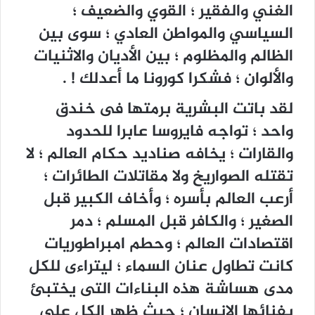
الغني والفقير ؛ القوي والضعيف ؛
السياسي والمواطن العادي ؛ سوى بين
الظالم والمظلوم ؛ بين الأديان والاثنيات
والألوان ؛ فشكرا كورونا ما أعدلك ! .
لقد باتت البشرية برمتها فى خندق
واحد ؛ تواجه فايروسا عابرا للحدود
والقارات ؛ يخافه صناديد حكام العالم ؛ لا
تقتله الصواريخ ولا مقاتلات الطائرات ؛
أرعب العالم بأسره ؛ وأخاف الكبير قبل
الصغير ؛ والكافر قبل المسلم ؛ دمر
اقتصادات العالم ؛ وحطم امبراطوريات
كانت تطاول عنان السماء ؛ ليتراءى للكل
مدى هساشة هذه البناءات التى يختبئ
بفنائها الإنسان ؛ حيث ظهر الكل على