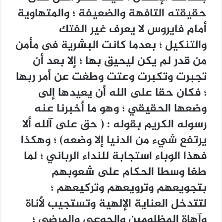
حقيقته التافهة والضعيفة ؛ والمتهاوية
أمام فايروس لا يعرف غير الفتك
والتنكيل ؛ بعدما كانت البشرية فى مأمن
من قدر لم يكن ليحيق بها ؛ إلا بعد أن
تجبرت وتكبرت وعتت وطغت عن أمر ربها
؛ فكان حقا على الله أن يعيدها إلى
وضعها الحقيقي ؛ وهو ما أخبرنا عنه
رسوله الكريم بقوله : ( حق على آلله ألا
يرتفع شيء من الدنيا إلا وضعه) ؛ وهكذا
فهذا الوباء استجابة للنداء الرباني ؛ لما
طغا وسطا الحكام على شعوبهم
بتجويعهم وترويعهم وتركيعهم ؛
لتتدخل العناية الإلهية وتستجيب لأناة
وآهاة المظلومين والجوعى والمرضى ؛