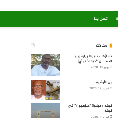
ة
اتصل بنا
مقالات
تساؤلات تثيرها زيارة وزير
الصحة ل “كيفه” ( رأي)
يونيو 10, 2026
من الأرشيف
فبراير 12, 2026
كيفه : مبادرة “منزعجون” في
كيفة
فبراير 4, 2026