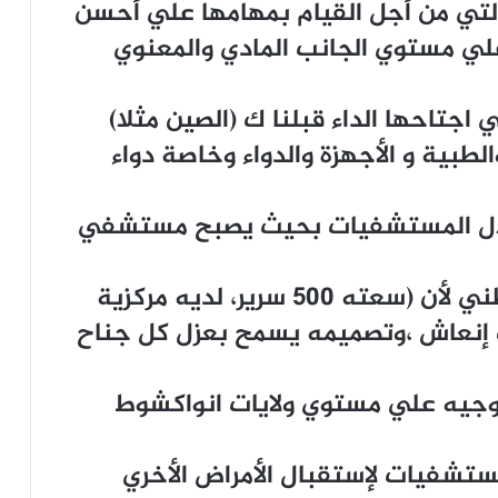
التي من أجل القيام بمهامها علي أحسن
لي مستوي الجانب المادي والمعنوي
ي اجتاحها الداء قبلنا ك (الصين مثلا)
طبية و الأجهزة والدواء وخاصة دواء
غلال المستشفيات بحيث يصبح مستشفي
والأحسن أن يكون المستشفي الوطني لأن (سعته 500 سرير، لديه مركزية
ف إنعاش ،وتصميمه يسمح بعزل كل جناح
توجيه علي مستوي ولايات انواكشوط
تشفيات لإستقبال الأمراض الأخري