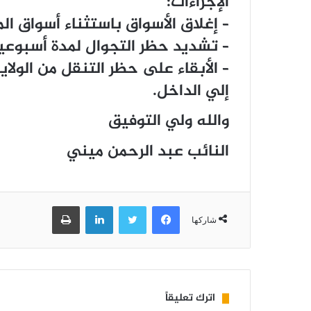
الإجراءات:
– إغلاق الأسواق باستثناء أسواق المو
– تشديد حظر التجوال لمدة أسبوعين
– الأبقاء على حظر التنقل من الو
إلي الداخل.
والله ولي التوفيق
النائب عبد الرحمن ميني
فيسبوك
تويتر
لينكدإن
طباعة
شاركها
اترك تعليقاً