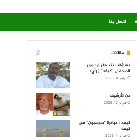
ة
اتصل بنا
مقالات
تساؤلات تثيرها زيارة وزير
الصحة ل “كيفه” ( رأي)
يونيو 10, 2026
من الأرشيف
فبراير 12, 2026
كيفه : مبادرة “منزعجون” في
كيفة
فبراير 4, 2026