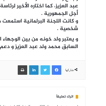
ﻋﺒﺪ ﺍﻟﻌﺰﻳﺰ، ﻛﻤﺎ ﺍﺧﺘﺎﺭﻩ ﺍﻷﺧﻴﺮ ﻟﺮﺋﺎﺳ
ﺃﺟﻞ ﺍﻟﺠﻤﻬﻮﺭﻳﺔ .
ﺷﺨﺼﻴﺔ .
و يعتبر ولد خونه من بين الوجهاء 
السابق محمد ولد عبد العزيز و دع
فيسبوك
تويتر
لينكدإن
طباعة
شاركها
اترك تعليقاً