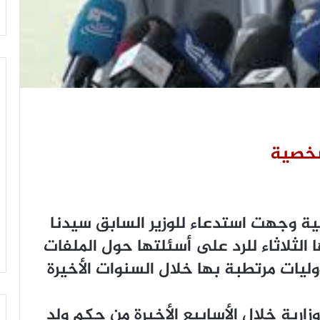
ﻧﻴﺔ وجهت ﺍﺳﺘﺪﻋﺎﺀ ﻟﻠﻮﺯﻳﺮ ﺍﻟﺴﺎﺑﻖ ﺳﻴﺪﻧﺎ
 ﺍﻟﺜﻼﺛﺎﺀ ﻟﻠﺮﺩ ﻋﻠﻰ ﺃﺳﺌﻠﺘﻬﺎ ﺣﻮﻝ ﺍﻟﻤﻠﻔﺎﺕ
ﻟﻴﺎﺕ ﻣﺮﺗﻄﺒﺔ ﺑﻬﺎ ﺧﻼﻝ ﺍﻟﺴﻨﻮﺍﺕ ﺍﻷﺧﻴﺮﺓ
ﺍﺭﻳﺔ ﺧﻼﻝ ﺍﻷﺳﺎﺑﻴﻊ ﺍﻷﺧﻴﺮﺓ ﻣﻦ ﺣﻜﻢ ﻭﻟﺪ