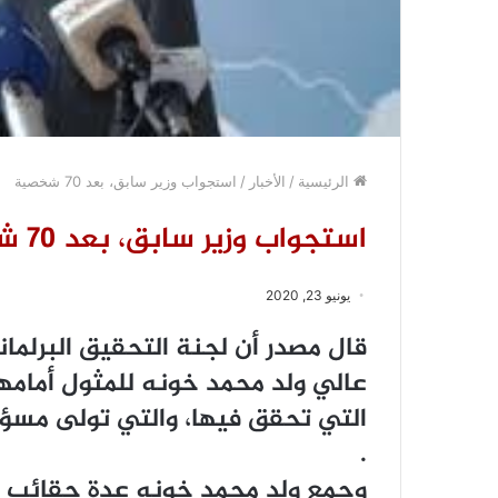
الرئيسية
/
الأخبار
/
استجواب وزير سابق، بعد 70 شخصية
استجواب وزير سابق، بعد 70 شخصية
يونيو 23, 2020
قال مصدر أن ﻟﺠﻨﺔ ﺍﻟﺘﺤﻘﻴﻖ ﺍﻟﺒﺮﻟﻤﺎ
ﻋﺎﻟﻲ ﻭﻟﺪ ﻣﺤﻤﺪ ﺧﻮﻧﻪ ﻟﻠﻤﺜﻮﻝ ﺃﻣﺎﻣﻬﺎ
ﺍﻟﺘﻲ ﺗﺤﻘﻖ ﻓﻴﻬﺎ، ﻭﺍﻟﺘﻲ ﺗﻮﻟﻰ ﻣﺴﺆﻭ
.
ﻭﺟﻤﻊ ﻭﻟﺪ ﻣﺤﻤﺪ ﺧﻮﻧﻪ ﻋﺪﺓ ﺣﻘﺎﺋﺐ ﻭﺯ