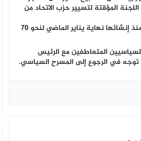
ﺔ ﺍﻟﻠﺠﻨﺔ ﺍﻟﻤﺆﻗﺘﺔ ﻟﺘﺴﻴﻴﺮ ﺣﺰﺏ ﺍﻻﺗﺤﺎﺩ ﻣﻦ
ﻭ كانت ﺍﻟﻠﺠﻨﺔ ﺍﻟﺒﺮﻟﻤﺎﻧﻴﺔ استمعت ﻣﻨﺬ ﺇﻧﺸﺎﺋﻬﺎ ﻧﻬﺎﻳﺔ ﻳﻨﺎﻳﺮ ﺍﻟﻤﺎﺿﻲ ﻟﻨﺤﻮ 70
السياسيين المتعاطفين مع الرئيس
م توجه في الرجوع إلى المسرح السياسي.