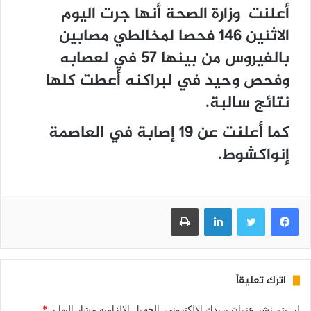
أعلنت وزارة الصحة أنها جرت اليوم
الاثنين 146 فحصا لمخالطي مصابين
بالفيروس من بينها 57 في لعصابه
وفحص وحيد في لبراكنه أعطت كلها
نتائج سالبة.
كما أعلنت عن 19 إصابة في العاصمة
إنواكشوط.
فيسبوك
تويتر
لينكدإن
طباعة
اترك تعليقاً
لن يتم نشر عنوان بريدك الإلكتروني.
الحقول الإلزامية مشار إليها بـ
*