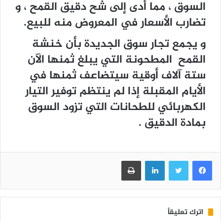
السوق ، مما أدى إلى شح دقيق القمح ، و
تضارب الأسعار في المعروض منه للبيع.
و يجمع تجار سوق الجديدة بأن خنشة
القمح المطحونة التي يبلغ ثمنها الآن
ستة آلاف أوقية سيتضاعف ثمنها في
الأيام المقبلة إذا لم ينتظم توفير التيار
الكهربائي للطحانات التي تزود السوق
بمادة الدقيق .
فيسبوك
تويتر
لينكدإن
طباعة
اترك تعليقاً