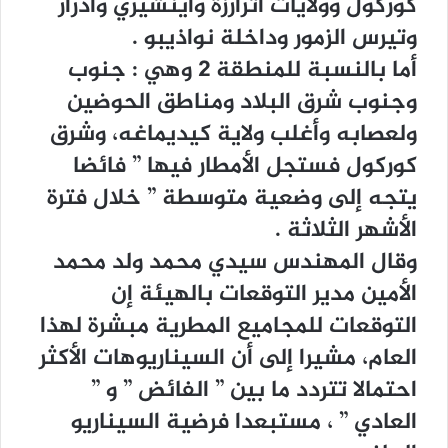
ﻛﻮﺭﻛﻮﻝ ﻭﻭﻻﻳﺎﺕ ﺍﺗﺮﺍﺭﺯﺓ ﻭﺍﻳﻨﺸﻴﺮﻱ ﻭﺁﺩﺭﺍﺭ
ﻭﺗﻴﺮﺱ ﺍﻟﺰﻣﻮﺭ ﻭﺩﺍﺧﻠﺔ ﻧﻮﺍﺫﻳﺒﻮ .
ﺃﻣﺎ ﺑﺎﻟﻨﺴﺒﺔ ﻟﻠﻤﻨﻄﻘﺔ 2 ﻭﻫﻲ : ﺟﻨﻮﺏ
ﻭﺟﻨﻮﺏ ﺷﺮﻕ ﺍﻟﺒﻼﺩ ﻭﻣﻨﺎﻃﻖ ﺍﻟﺤﻮﺿﻴﻦ
ﻭﻟﻌﺼﺎﺑﻪ ﻭﺃﻏﻠﺐ ﻭﻻﻳﺔ ﻛﻴﺪﻳﻤﺎﻏﻪ، ﻭﺷﺮﻕ
ﻛﻮﺭﻛﻮﻝ ﻓﺴﺘﺠﻞ ﺍﻷﻣﻄﺎﺭ ﻓﻴﻬﺎ ” ﻓﺎﺋﻀﺎ
ﻳﺘﺠﻪ ﺇﻟﻰ ﻭﺿﻌﻴﺔ ﻣﺘﻮﺳﻄﺔ ” ﺧﻼﻝ ﻓﺘﺮﺓ
ﺍﻷﺷﻬﺮ ﺍﻟﺜﻼﺛﺔ .
ﻭﻗﺎﻝ ﺍﻟﻤﻬﻨﺪﺱ ﺳﻴﺪﻱ ﻣﺤﻤﺪ ﻭﻟﺪ ﻣﺤﻤﺪ
ﺍﻷﻣﻴﻦ ﻣﺪﻳﺮ ﺍﻟﺘﻮﻗﻌﺎﺕ ﺑﺎﻟﻬﻴﺌﺔ ﺇﻥ
ﺍﻟﺘﻮﻗﻌﺎﺕ ﻟﻠﻤﺠﺎﻣﻴﻊ ﺍﻟﻤﻄﺮﻳﺔ ﻣﺒﺸﺮﺓ ﻟﻬﺬﺍ
ﺍﻟﻌﺎﻡ، ﻣﺸﻴﺮﺍ ﺇﻟﻰ ﺃﻥ ﺍﻟﺴﻴﻨﺎﺭﻳﻮﻫﺎﺕ ﺍﻷﻛﺜﺮ
ﺍﺣﺘﻤﺎﻻ ﺗﺘﺮﺩﺩ ﻣﺎ ﺑﻴﻦ ” ﺍﻟﻔﺎﺋﺾ ” ﻭ ”
ﺍﻟﻌﺎﺩﻱ ” ، ﻣﺴﺘﺒﻌﺪﺍ ﻓﺮﺿﻴﺔ ﺍﻟﺴﻴﻨﺎﺭﻳﻮ