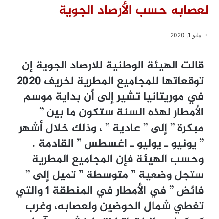
لعصابه حسب الأرصاد الجوية
مايو 1, 2020
ﻗﺎﻟﺖ ﺍﻟﻬﻴﺌﺔ ﺍﻟﻮﻃﻨﻴﺔ ﻟﻼﺭﺻﺎﺩ ﺍﻟﺠﻮﻳﺔ ﺇﻥ
ﺗﻮﻗﻌﺎﺗﻬﺎ ﻟﻠﻤﺠﺎﻣﻴﻊ ﺍﻟﻤﻄﺮﻳﺔ ﻟﺨﺮﻳﻒ 2020
ﻓﻲ ﻣﻮﺭﻳﺘﺎﻧﻴﺎ ﺗﺸﻴﺮ ﺇﻟﻰ ﺃﻥ ﺑﺪﺍﻳﺔ ﻣﻮﺳﻢ
ﺍﻷﻣﻄﺎﺭ ﻟﻬﺬﻩ ﺍﻟﺴﻨﺔ ﺳﺘﻜﻮﻥ ﻣﺎ ﺑﻴﻦ ”
ﻣﺒﻜﺮﺓ ” ﺇﻟﻰ ” ﻋﺎﺩﻳﺔ ” ، ﻭﺫﻟﻚ ﺧﻼﻝ ﺃﺷﻬﺮ
” ﻳﻮﻧﻴﻮ ـ ﻳﻮﻟﻴﻮ ـ ﺍﻏﺴﻄﺲ ” ﺍﻟﻘﺎﺩﻣﺔ .
ﻭﺣﺴﺐ ﺍﻟﻬﻴﺌﺔ ﻓﺈﻥ ﺍﻟﻤﺠﺎﻣﻴﻊ ﺍﻟﻤﻄﺮﻳﺔ
ﺳﺘﺠﻞ ﻭﺿﻌﻴﺔ ” ﻣﺘﻮﺳﻄﺔ ” ﺗﻤﻴﻞ ﺇﻟﻰ ”
ﻓﺎﺋﺾ ” ﻓﻲ ﺍﻷﻣﻄﺎﺭ ﻓﻲ ﺍﻟﻤﻨﻄﻘﺔ 1 ﻭﺍﻟﺘﻲ
ﺗﻐﻄﻲ ﺷﻤﺎﻝ ﺍﻟﺤﻮﺿﻴﻦ ﻭﻟﻌﺼﺎﺑﻪ، ﻭﻏﺮﺏ