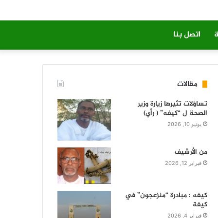
ة
اتصل بنا
مقالات
تساؤلات تثيرها زيارة وزير
الصحة ل “كيفه” ( رأي)
يونيو 10, 2026
من الأرشيف
فبراير 12, 2026
كيفه : مبادرة “منزعجون” في
كيفة
فبراير 4, 2026