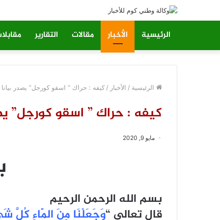
الرئيسية
الأخبار
مقالات
التقارير
مقابلا
الرئيسية
/
الأخبار
/
كيفه : حراك ” اسقو كورجل” يصدر بيانا
كيفه : حراك ” اسقو كورجل” يصد
مايو 9, 2020
ب
بسم الله الرحمن الرحيم
قال تعالى “
وَجَعَلْنَا مِنَ الْمَاءِ كُلَّ ش