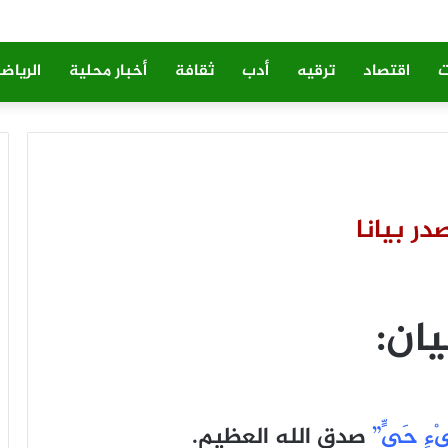
ت
اقتصاد
ترقيه
أدب
ثقافة
أخبار محلية
الرياض
ر بيانا
يان:
َيْءٍ حَيٍّ”
صدق الله العظيم.