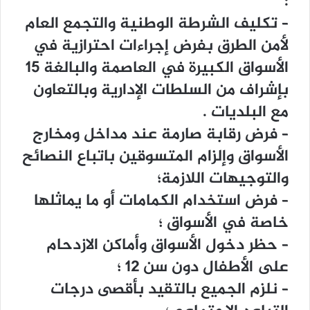
:
– ﺗﻜﻠﻴﻒ ﺍﻟﺸﺮﻃﺔ ﺍﻟﻮﻃﻨﻴﺔ ﻭﺍﻟﺘﺠﻤﻊ ﺍﻟﻌﺎﻡ
ﻷﻣﻦ ﺍﻟﻄﺮﻕ ﺑﻔﺮﺽ ﺇﺟﺮﺍﺀﺍﺕ ﺍﺣﺘﺮﺍﺯﻳﺔ ﻓﻲ
ﺍﻷﺳﻮﺍﻕ ﺍﻟﻜﺒﻴﺮﺓ ﻓﻲ ﺍﻟﻌﺎﺻﻤﺔ ﻭﺍﻟﺒﺎﻟﻐﺔ 15
ﺑﺈﺷﺮﺍﻑ ﻣﻦ ﺍﻟﺴﻠﻄﺎﺕ ﺍﻹﺩﺍﺭﻳﺔ ﻭﺑﺎﻟﺘﻌﺎﻭﻥ
ﻣﻊ ﺍﻟﺒﻠﺪﻳﺎﺕ .
– ﻓﺮﺽ ﺭﻗﺎﺑﺔ ﺻﺎﺭﻣﺔ ﻋﻨﺪ ﻣﺪﺍﺧﻞ ﻭﻣﺨﺎﺭﺝ
ﺍﻷﺳﻮﺍﻕ ﻭﺇﻟﺰﺍﻡ ﺍﻟﻤﺘﺴﻮﻗﻴﻦ ﺑﺎﺗﺒﺎﻉ ﺍﻟﻨﺼﺎﺋﺢ
ﻭﺍﻟﺘﻮﺟﻴﻬﺎﺕ ﺍﻟﻼﺯﻣﺔ؛
– ﻓﺮﺽ ﺍﺳﺘﺨﺪﺍﻡ ﺍﻟﻜﻤﺎﻣﺎﺕ ﺃﻭ ﻣﺎ ﻳﻤﺎﺛﻠﻬﺎ
ﺧﺎﺻﺔ ﻓﻲ ﺍﻷﺳﻮﺍﻕ ؛
– ﺣﻈﺮ ﺩﺧﻮﻝ ﺍﻷﺳﻮﺍﻕ ﻭﺃﻣﺎﻛﻦ ﺍﻻﺯﺩﺣﺎﻡ
ﻋﻠﻰ ﺍﻷﻃﻔﺎﻝ ﺩﻭﻥ ﺳﻦ 12 ؛
– ﻧﻠﺰﻡ ﺍﻟﺠﻤﻴﻊ ﺑﺎﻟﺘﻘﻴﺪ ﺑﺄﻗﺼﻰ ﺩﺭﺟﺎﺕ