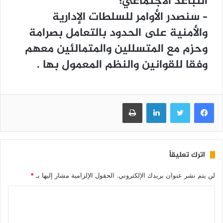
ﺍﻟﺘﺒﺎﻋﺪ ﺍﻻﺟﺘﻤﺎﻋﻲ؛
– ﺳﻨﺼﺪﺭ ﺍﻷﻭﺍﻣﺮ ﻟﻠﺴﻠﻄﺎﺕ ﺍﻹﺩﺍﺭﻳﺔ
ﻭﺍﻷﻣﻨﻴﺔ ﻋﻠﻰ ﺍﻟﺤﺪﻭﺩ ﺑﺎﻟﺘﻌﺎﻣﻞ ﺑﺼﺮﺍﻣﺔ
ﻭﺣﺰﻡ ﻣﻊ ﺍﻟﻤﺘﺴﻠﻠﻴﻦ ﻭﺍﻟﻤﺘﻤﺎﻟﺌﻴﻦ ﻣﻌﻬﻢ
ﻭﻓﻘﺎ ﻟﻠﻘﻮﺍﻧﻴﻦ ﻭﺍﻟﻨﻈﻢ ﺍﻟﻤﻌﻤﻮﻝ ﺑﻬﺎ .
فيسبوك
تويتر
لينكدإن
طباعة
اترك تعليقاً
لن يتم نشر عنوان بريدك الإلكتروني.
الحقول الإلزامية مشار إليها بـ
*