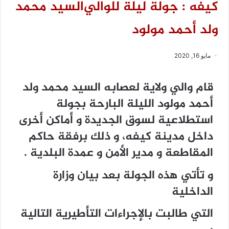
كيفه : جولة ليلة للواليﺍﻟﺴﻴﺪ ﻣﺤﻤﺪ
ﻭﻟﺪ ﺃﺣﻤﺪ ﻣﻮﻟﻮﺩ
مايو 16, 2020
قام والي ولاية لعصابه ﺍﻟﺴﻴﺪ ﻣﺤﻤﺪ ﻭﻟﺪ
ﺃﺣﻤﺪ ﻣﻮﻟﻮﺩ الليلة البارحة بجولة
استطلاعية لسوق الجديدة و أماكن أخرى
داخل مدينة كيفه، و ذلك برفقة حاكم
المقاطعة و مدير الأمن و عمدة البلدية .
و تأتي هذه الجولة بعد بيان وزارة
الداخلية
التي طالبت بالإجراءات ﺍﻟﺘﺄﻃﻴﺮﻳﺔ ﺍﻟﺘﺎﻟﻴﺔ