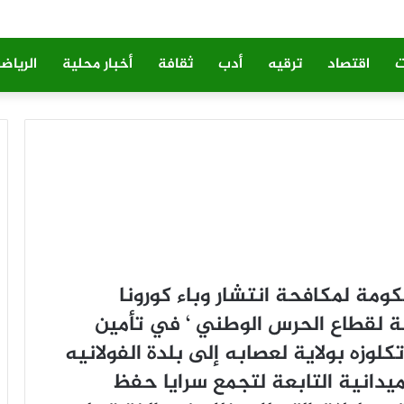
ت
اقتصاد
ترقيه
أدب
ثقافة
أخبار محلية
الرياض
ﻮﻣﺔ ﻟﻤﻜﺎﻓﺤﺔ ﺍﻧﺘﺸﺎﺭ ﻭﺑﺎﺀ ﻛﻮﺭﻭﻧﺎ
ﻠﺔ ﻟﻘﻄﺎﻉ ﺍﻟﺤﺮﺱ ﺍﻟﻮﻃﻨﻲ ‘ ﻓﻲ ﺗﺄﻣﻴﻦ
ﻜﻠﻮﺯﻩ ﺑﻮﻻﻳﺔ ﻟﻌﺼﺎﺑﻪ ﺇﻟﻰ ﺑﻠﺪﺓ ﺍﻟﻔﻮﻻﻧﻴﻪ
ﻴﺪﺍﻧﻴﺔ ﺍﻟﺘﺎﺑﻌﺔ ﻟﺘﺠﻤﻊ ﺳﺮﺍﻳﺎ ﺣﻔﻆ