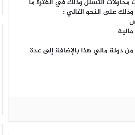
 2 ﺑﻜﻴﻔﺔ ﻋﺸﺮﺍﺕ ﻣﺤﺎﻭﻻﺕ ﺍﻟﺘﺴﻠﻞ ﻭﺫﻟﻚ ﻓﻲ ﺍﻟﻔﺘﺮﺓ ﻣﺎ
ﻣﻦ ﺿﻤﻨﻬﻢ 64 ﻣﺘﺴﻠﻼ ﻣﻦ ﺩﻭﻟﺔ ﻣﺎﻟﻲ ﻫﺬﺍ ﺑﺎﻹﺿﺎﻓﺔ ﺇﻟﻰ ﻋﺪﺓ