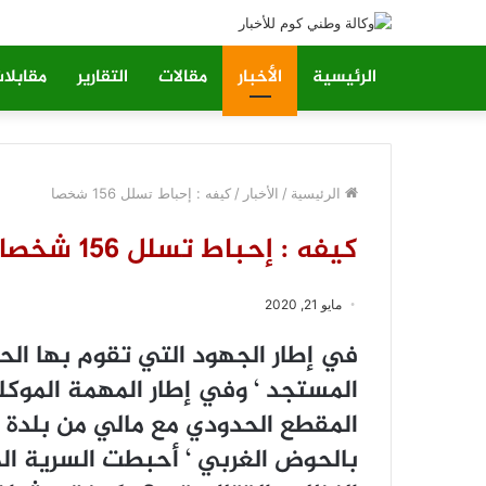
الرئيسية
الأخبار
مقالات
التقارير
مقابلا
الرئيسية
/
الأخبار
/
كيفه : إحباط تسلل 156 شخصا
كيفه : إحباط تسلل 156 شخصا
مايو 21, 2020
ﻓﻲ ﺇﻃﺎﺭ ﺍﻟﺠﻬﻮﺩ ﺍﻟﺘﻲ ﺗﻘﻮﻡ ﺑﻬﺎ ﺍﻟﺤﻜ
ﺍﻟﻤﺴﺘﺠﺪ ‘ ﻭﻓﻲ ﺇﻃﺎﺭ ﺍﻟﻤﻬﻤﺔ ﺍﻟﻤﻮﻛ
ﺍﻟﻤﻘﻄﻊ ﺍﻟﺤﺪﻭﺩﻱ ﻣﻊ ﻣﺎﻟﻲ ﻣﻦ ﺑﻠﺪﺓ ﺗ
ﺑﺎﻟﺤﻮﺽ ﺍﻟﻐﺮﺑﻲ ‘ ﺃﺣﺒﻄﺖ ﺍﻟﺴﺮﻳﺔ ﺍﻟﻤ