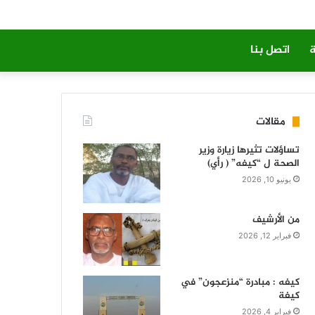
ة
اتصل بنا
مقالات
تساؤلات تثيرها زيارة وزير
الصحة ل “كيفه” ( رأي)
يونيو 10, 2026
من الأرشيف
فبراير 12, 2026
كيفه : مبادرة “منزعجون” في
كيفة
فبراير 4, 2026