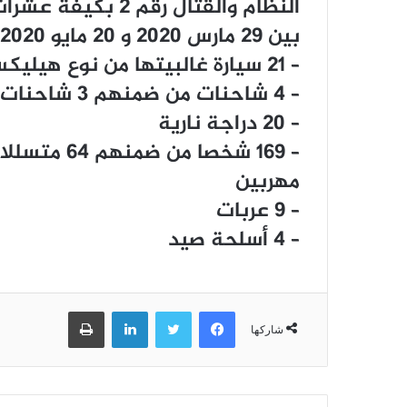
ﺍﻟﻨﻈﺎﻡ ﻭﺍﻟﻘﺘﺎﻝ ﺭﻗﻢ
ﺑﻴﻦ 29 ﻣﺎﺭﺱ 2020 ﻭ 20 ﻣﺎﻳﻮ 2020 ﻭﺫﻟﻚ ﻋﻠﻰ ﺍﻟﻨﺤﻮ ﺍﻟﺘﺎﻟﻲ :
– 21 ﺳﻴﺎﺭﺓ ﻏﺎﻟﺒﻴﺘﻬﺎ ﻣﻦ ﻧﻮﻉ ﻫﻴﻠﻴﻜﺲ
– 4 ﺷﺎﺣﻨﺎﺕ ﻣﻦ ﺿﻤﻨﻬﻢ 3 ﺷﺎﺣﻨﺎﺕ ﻣﺎﻟﻴﺔ
– 20 ﺩﺭﺍﺟﺔ ﻧﺎﺭﻳﺔ
– 169 ﺷﺨﺼﺎ 
ﻣﻬﺮﺑﻴﻦ
– 9 ﻋﺮﺑﺎﺕ
– 4 ﺃﺳﻠﺤﺔ ﺻﻴﺪ
فيسبوك
تويتر
لينكدإن
طباعة
شاركها