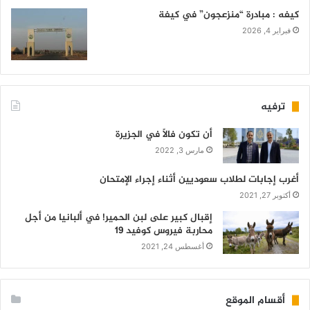
كيفه : مبادرة “منزعجون” في كيفة
فبراير 4, 2026
ترفيه
أن تكون فالاً في الجزيرة
مارس 3, 2022
أغرب إجابات لطلاب سعوديين أثناء إجراء الإمتحان
أكتوبر 27, 2021
إقبال كبير على لبن الحمير! في ألبانيا من أجل
محاربة فيروس كوفيد 19
أغسطس 24, 2021
أقسام الموقع