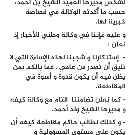
ﻟﺸﺨﺺ ﻣﺪﻳﺮﻫﺎ ﺍﻟﻌﻤﻴﺪ ﺍﻟﺸﻴﺦ ﺑﻦ ﺍﺣﻤﺪ،
حسب ما أكدته الوكالة في قصاصة
خبرية لها.
و عليه فإننا في وكالة وطني للأخبار إذ
نعلن :
– إستنكارنا و شجبنا لهذه الإساءة التي لا
تليق أن تصدر من عامي ، فما بالكم بمن
يظن فيه أن يكون قدوة و أسوة في
المقاطعة.
– كما نعلن تضامننا التام مع وكالة كيفه
و مديرها الشيخ ولد أحمد.
– و كذلك نطالب حاكم مقاطعة كيفه أن
يكون على مستوى المسؤولية و