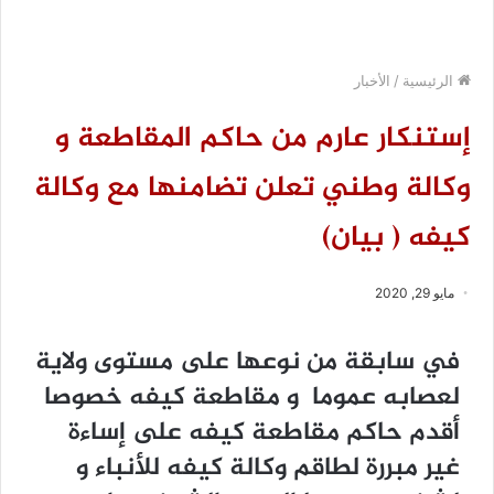
الرئيسية
/
الأخبار
إستنكار عارم من حاكم المقاطعة و
وكالة وطني تعلن تضامنها مع وكالة
كيفه ( بيان)
مايو 29, 2020
في سابقة من نوعها على مستوى ولاية
لعصابه عموما و مقاطعة كيفه خصوصا
أقدم ﺣﺎﻛﻢ ﻣﻘﺎﻃﻌﺔ ﻛﻴﻔﻪ على ﺇﺳﺎﺀﺓ
ﻏﻴﺮ ﻣﺒﺮﺭﺓ ﻟﻄﺎﻗﻢ ﻭﻛﺎﻟﺔ ﻛﻴﻔﻪ ﻟﻸﻧﺒﺎﺀ ﻭ