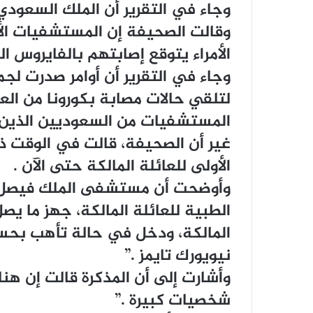
ﻭﺟﺎﺀ ﻓﻲ ﺍﻟﺘﻘﺮﻳﺮ ﺃﻥ ﺍﻟﻤﻠﻚ ﺍﻟﺴﻌﻮﺩ
ﻭﻗﺎﻟﺖ ﺍﻟﺼﺤﻴﻔﺔ ﺇﻥ ﺍﻟﻤﺴﺘﺸﻔﻴﺎﺕ ﺍﻷﻣ
ﺍﻷﻣﺮﺍﺀ ﻳﺘﻮﻗﻊ ﺇﺻﺎﺑﺘﻬﻢ ﺑﺎﻟﻔﺎﻳﺮﻭﺱ ﺍﻟﻘ
ﻭﺟﺎﺀ ﻓﻲ ﺍﻟﺘﻘﺮﻳﺮ ﺃﻥ ﺃﻭﺍﻣﺮ ﺻﺪﺭﺕ ﻟ
ﻟﺘﻠﻘﻲ ﺣﺎﻻﺕ ﻣﺼﺎﺑﺔ ﺑﻜﻮﺭﻭﻧﺎ ﻣﻦ ﺍﻟﻌﺎ
ﺍﻟﻤﺴﺘﺸﻔﻴﺎﺕ ﻣﻦ ﺍﻟﺴﻌﻮﺩﻳﻴﻦ ﺍﻟﺬﻳﻦ ﻳ
ﻏﻴﺮ ﺃﻥ ﺍﻟﺼﺤﻴﻔﺔ، ﻗﺎﻟﺖ ﻓﻲ ﺍﻟﻮﻗﺖ ﺫ
ﺍﻷﻭﻟﻰ ﻟﻠﻌﺎﺋﻠﺔ ﺍﻟﻤﺎﻟﻜﺔ ﺣﺘﻰ ﺍﻵﻥ .
ﻭﺃﻭﺿﺤﺖ ﺃﻥ ﻣﺴﺘﺸﻔﻰ ﺍﻟﻤﻠﻚ ﻓﻴﺼﻞ 
ﺍﻟﻤﺎﻟﻜﺔ، ﻭﺩﺧﻞ ﻓﻲ ﺣﺎﻟﺔ ﺗﺄﻫﺐ ﺑﺤﺴ
ﻧﻴﻮﻳﻮﺭﻙ ﺗﺎﻳﻤﺰ .”
ﻭﺃﺷﺎﺭﺕ ﺇﻟﻰ ﺃﻥ ﺍﻟﻤﺬﻛﺮﺓ ﻗﺎﻟﺖ ﺇﻥ ﻫﻨ
ﺷﺨﺼﻴﺎﺕ ﻛﺒﻴﺮﺓ .”