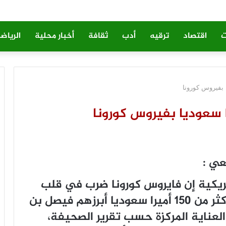
ت
اقتصاد
ترقيه
أدب
ثقافة
أخبار محلية
الرياض
ﻌﻲ :
ﻣﺮﻳﻜﻴﺔ ﺇﻥ ﻓﺎﻳﺮﻭﺱ ﻛﻮﺭﻭﻧﺎ ﺿﺮﺏ ﻓﻲ ﻗﻠﺐ
ﺍﻟﻌﺎﺋﻠﺔ ﺍﻟﻤﺎﻟﻜﺔ ﺍﻟﺴﻌﻮﺩﻳﺔ، ﻭﺃﺻﺎﺏ ﺃﻛﺜﺮ ﻣﻦ 150 ﺃﻣﻴﺮﺍ ﺳﻌﻮﺩﻳﺎ ﺃﺑﺮﺯﻫﻢ ﻓﻴﺼﻞ ﺑﻦ
ﺍﻟﻌﻨﺎﻳﺔ ﺍﻟﻤﺮﻛﺰﺓ ﺣﺴﺐ ﺗﻘﺮﻳﺮ ﺍﻟﺼﺤﻴﻔﺔ،