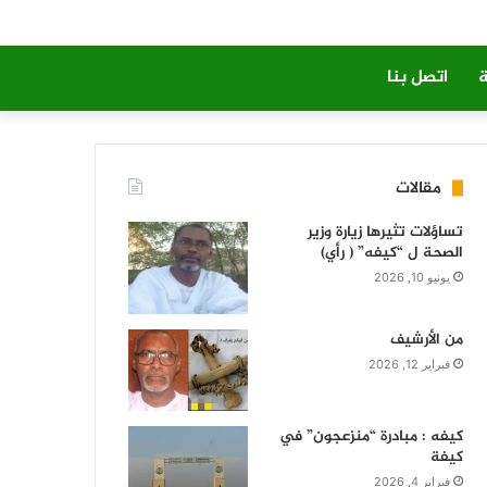
ة
اتصل بنا
مقالات
تساؤلات تثيرها زيارة وزير
الصحة ل “كيفه” ( رأي)
يونيو 10, 2026
من الأرشيف
فبراير 12, 2026
كيفه : مبادرة “منزعجون” في
كيفة
فبراير 4, 2026