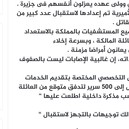
ﻱ ﻭﻭﻟﻰ ﻋﻬﺪﻩ ﻳﻌﺰﻟﻮﻥ ﺃﻧﻔﺴﻬﻢ ﻓﻰ ﺟﺰﻳﺮﺓ .
ﻴﺮﻳﺔ ﺗﻢ ﺇﻋﺪﺍﺩﻫﺎ ﻻﺳﺘﻘﺒﺎﻝ ﻋﺪﺩ ﻛﺒﻴﺮ ﻣﻦ
ﺎﺗﻞ .
ﺠﻤﻴﻊ ﺍﻟﻤﺴﺘﺸﻔﻴﺎﺕ ﺑﺎﻟﻤﻤﻠﻜﺔ ﺑﺎﻻﺳﺘﻌﺪﺍﺩ
ﺋﻠﺔ ﺍﻟﻤﺎﻟﻜﺔ ، ﻭﺑﺴﺮﻋﺔ ﺇﺧﻼﺀ
ﻌﺎﻧﻮﻥ ﺃﻣﺮﺍﺿﺎ ﻣﺰﻣﻨﺔ .
ﺍﺗﻪ، ﺇﻥ ﻏﺎﻟﺒﻴﺔ ﺍﻹﺻﺎﺑﺎﺕ ﻟﻴﺴﺖ ﺑﺎﻟﺼﻔﻮﻑ
ﺍﻟﺘﺨﺼﺼﻲ ﺍﻟﻤﺨﺘﺼﺔ ﺑﺘﻘﺪﻳﻢ ﺍﻟﺨﺪﻣﺎﺕ
ﺍﻟﻄﺒﻴﺔ ﻟﻠﻌﺎﺋﻠﺔ ﺍﻟﻤﺎﻟﻜﺔ، ﺟﻬﺰ ﻣﺎ ﻳﺼﻞ ﺇﻟﻰ 500 ﺳﺮﻳﺮ ﻟﺘﺪﻓﻖ ﻣﺘﻮﻗﻊ ﻣﻦ ﺍﻟﻌﺎﺋﻠﺔ
ﺐ ﻣﺬﻛﺮﺓ ﺩﺍﺧﻠﻴﺔ ﺍﻃﻠﻌﺖ ﻋﻠﻴﻬﺎ “
ﺎﻟﻚ ﺗﻮﺟﻴﻬﺎﺕ ﺑﺎﻟﺘﺠﻬﺰ ﻻﺳﺘﻘﺒﺎﻝ “