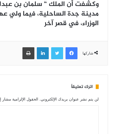
ﻭﻛﺸﻔﺖ ﺃﻥ ﺍﻟﻤﻠﻚ “ ﺳﻠﻤﺎﻥ ﺑﻦ ﻋﺒﺪﺍﻟ
ﻣﺪﻳﻨﺔ ﺟﺪﺓ ﺍﻟﺴﺎﺣﻠﻴﺔ، ﻓﻴﻤﺎ ﻭﻟﻲ ﻋﻬﺪ
ﺍﻟﻮﺯﺭﺍﺀ، ﻓﻲ ﻗﺼﺮ ﺁﺧﺮ
فيسبوك
تويتر
لينكدإن
طباعة
شاركها
اترك تعليقاً
لن يتم نشر عنوان بريدك الإلكتروني.
الحقول الإلزامية مشار إل