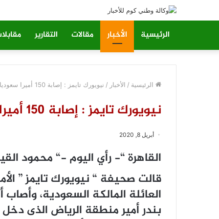
الرئيسية
الأخبار
مقالات
التقارير
مقابلا
الرئيسية
/
الأخبار
/
نيوﻳﻮﺭﻙ ﺗﺎﻳﻤﺰ : ﺇﺻﺎﺑﺔ 150 ﺃﻣﻴﺮﺍ ﺳﻌﻮﺩﻳﺎ ﺑﻔﻴﺮﻭﺱ ﻛﻮﺭﻭﻧﺎ
نيوﻳﻮﺭﻙ ﺗﺎﻳﻤﺰ : ﺇﺻﺎﺑﺔ 150 ﺃﻣﻴﺮﺍ ﺳﻌﻮﺩﻳﺎ ﺑﻔﻴﺮﻭﺱ ﻛﻮﺭﻭﻧﺎ
أبريل 8, 2020
ﺍﻟﻘﺎﻫﺮﺓ “- ﺭﺃﻱ ﺍﻟﻴﻮﻡ -“ ﻣﺤﻤﻮﺩ ﺍﻟﻘﻴ
ﻗﺎﻟﺖ ﺻﺤﻴﻔﺔ “ ﻧﻴﻮﻳﻮﺭﻙ ﺗﺎﻳﻤﺰ ” ﺍﻷ
ﺑﻨﺪﺭ ﺃﻣﻴﺮ ﻣﻨﻄﻘﺔ ﺍﻟﺮﻳﺎﺽ ﺍﻟﺬﻯ ﺩﺧﻞ 