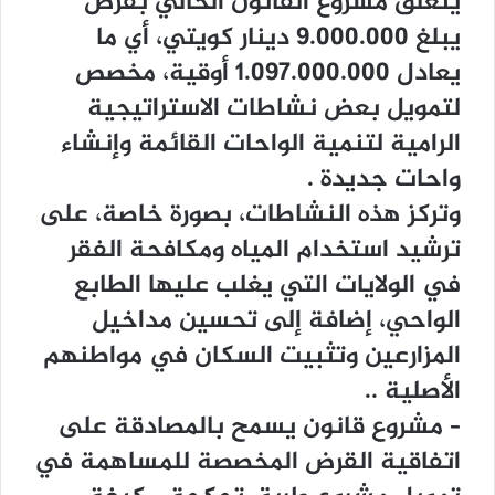
ﻳﺘﻌﻠﻖ ﻣﺸﺮﻭﻉ ﺍﻟﻘﺎﻧﻮﻥ ﺍﻟﺤﺎﻟﻲ ﺑﻘﺮﺽ
ﻳﺒﻠﻎ 9.000.000 ﺩﻳﻨﺎﺭ ﻛﻮﻳﺘﻲ، ﺃﻱ ﻣﺎ
ﻳﻌﺎﺩﻝ 1.097.000.000 ﺃﻭﻗﻴﺔ، ﻣﺨﺼﺺ
ﻟﺘﻤﻮﻳﻞ ﺑﻌﺾ ﻧﺸﺎﻃﺎﺕ ﺍﻻﺳﺘﺮﺍﺗﻴﺠﻴﺔ
ﺍﻟﺮﺍﻣﻴﺔ ﻟﺘﻨﻤﻴﺔ ﺍﻟﻮﺍﺣﺎﺕ ﺍﻟﻘﺎﺋﻤﺔ ﻭﺇﻧﺸﺎﺀ
ﻭﺍﺣﺎﺕ ﺟﺪﻳﺪﺓ .
ﻭﺗﺮﻛﺰ ﻫﺬﻩ ﺍﻟﻨﺸﺎﻃﺎﺕ، ﺑﺼﻮﺭﺓ ﺧﺎﺻﺔ، ﻋﻠﻰ
ﺗﺮﺷﻴﺪ ﺍﺳﺘﺨﺪﺍﻡ ﺍﻟﻤﻴﺎﻩ ﻭﻣﻜﺎﻓﺤﺔ ﺍﻟﻔﻘﺮ
ﻓﻲ ﺍﻟﻮﻻﻳﺎﺕ ﺍﻟﺘﻲ ﻳﻐﻠﺐ ﻋﻠﻴﻬﺎ ﺍﻟﻄﺎﺑﻊ
ﺍﻟﻮﺍﺣﻲ، ﺇﺿﺎﻓﺔ ﺇﻟﻰ ﺗﺤﺴﻴﻦ ﻣﺪﺍﺧﻴﻞ
ﺍﻟﻤﺰﺍﺭﻋﻴﻦ ﻭﺗﺜﺒﻴﺖ ﺍﻟﺴﻜﺎﻥ ﻓﻲ ﻣﻮﺍﻃﻨﻬﻢ
ﺍﻷﺻﻠﻴﺔ ..
– ﻣﺸﺮﻭﻉ ﻗﺎﻧﻮﻥ ﻳﺴﻤﺢ ﺑﺎﻟﻤﺼﺎﺩﻗﺔ ﻋﻠﻰ
ﺍﺗﻔﺎﻗﻴﺔ ﺍﻟﻘﺮﺽ ﺍﻟﻤﺨﺼﺼﺔ ﻟﻠﻤﺴﺎﻫﻤﺔ ﻓﻲ