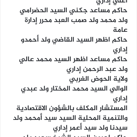
ﺍﻋﻠﻲ ﺇﺩﺍﺭﻱ
ﺣﺎﻛﻢ ﻣﺴﺎﻋﺪ ﺟﻜﻨﻲ ﺍﻟﺴﻴﺪ ﺍﻟﺤﻀﺮﺍﻣﻲ
ﻭﻟﺪ ﻣﺤﻤﺪ ﻭﻟﺪ ﺻﻤﺐ ﺍﻟﻌﺒﺪ ﻣﺤﺮﺭ ﺇﺩﺍﺭﺓ
ﻋﺎﻣﺔ
ﺣﺎﻛﻢ ﺍﻇﻬﺮ ﺍﻟﺴﻴﺪ ﺍﻟﻘﺎﺿﻲ ﻭﻟﺪ ﺃﺣﻤﺪﻭ
ﺇﺩﺍﺭﻱ
ﺣﺎﻛﻢ ﻣﺴﺎﻋﺪ ﺍﻇﻬﺮ ﺍﻟﺴﻴﺪ ﻣﺤﻤﺪ ﻋﺎﻟﻲ
ﻭﻟﺪ ﻋﺒﺪ ﺍﻟﺮﺣﻤﻦ ﺇﺩﺍﺭﻱ
ﻭﻻﻳﺔ ﺍﻟﺤﻮﺽ ﺍﻟﻐﺮﺑﻲ
ﺍﻟﻮﺍﻟﻲ ﺍﻟﺴﻴﺪ ﻣﺤﻤﺪ ﺍﻟﻤﺨﺘﺎﺭ ﻭﻟﺪ ﻋﺒﺪﻱ
ﺇﺩﺍﺭﻱ
ﺍﻟﻤﺴﺘﺸﺎﺭ ﺍﻟﻤﻜﻠﻒ ﺑﺎﻟﺸﺆﻭﻥ ﺍﻻﻗﺘﺼﺎﺩﻳﺔ
ﻭﺍﻟﺘﻨﻤﻴﺔ ﺍﻟﻤﺤﻠﻴﺔ ﺍﻟﺴﻴﺪ ﺳﻴﺪ ﺃﻣﺤﻤﺪ ﻭﻟﺪ
ﺳﻴﺪﻧﺎ ﻭﻟﺪ ﺳﻴﺪ ﺃﻋﻤﺮ ﺇﺩﺍﺭﻱ