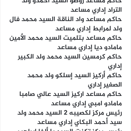
ﺣﺎﻛﻢ ﻣﺴﺎﻋﺪ ﺭﻭﺻﻮ ﺍﻟﺴﻴﺪ ﺃﺣﻤﺪﻭ ﻭﻟﺪ
ﺍﻟﺘﺮﺍﺩ ﺇﺩﺍﺭﻱ ﻣﺴﺎﻋﺪ
ﺣﺎﻛﻢ ﻣﺴﺎﻋﺪ ﻭﺍﺩ ﺍﻟﻨﺎﻗﺔ ﺍﻟﺴﻴﺪ ﻣﺤﻤﺪ ﻓﺎﻝ
ﻭﻟﺪ ﻟﻤﺮﺍﺑﻂ ﺇﺩﺍﺭﻱ ﻣﺴﺎﻋﺪ
ﺣﺎﻛﻢ ﻣﺴﺎﻋﺪ ﺑﺘﻠﻤﻴﺖ ﺍﻟﺴﻴﺪ ﻣﺤﻤﺪ ﺍﻷﻣﻴﻦ
ﻣﺎﻣﺎﺩﻭ ﺩﻳﺎ ﺇﺩﺍﺭﻱ ﻣﺴﺎﻋﺪ
ﺣﺎﻛﻢ ﻛﺮﻣﺴﻴﻦ ﺍﻟﺴﻴﺪ ﻣﺤﻤﺪ ﻭﻟﺪ ﺍﻟﻜﺒﻴﺮ
ﺇﺩﺍﺭﻱ
ﺣﺎﻛﻢ ﺃﺭﻛﻴﺰ ﺍﻟﺴﻴﺪ ﺇﺳﻠﻜﻮ ﻭﻟﺪ ﻣﺤﻤﺪ
ﺍﻟﺼﻐﻴﺮ ﺇﺩﺍﺭﻱ
ﺣﺎﻛﻢ ﻣﺴﺎﻋﺪ ﺍﺭﻛﻴﺰ ﺍﻟﺴﻴﺪ ﻋﺎﻟﻲ ﺻﺎﻣﺒﺎ
ﻣﺎﻣﺎﺩﻭ ﺍﻣﺒﻲ ﺇﺩﺍﺭﻱ ﻣﺴﺎﻋﺪ
ﺭﺋﻴﺲ ﻣﺮﻛﺰ ﻟﻜﺼﻴﺒﻪ 2 ﺍﻟﺴﻴﺪ ﻣﺤﻤﺪ ﻭﻟﺪ
ﺳﻴﺪ ﺃﺣﻤﺪ ﺍﻟﺒﻜﺎﻱ ﺇﺩﺍﺭﻱ ﻣﺴﺎﻋﺪ