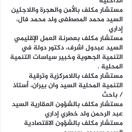
ﺍﻟﺪﺍﺧﻠﻴﺔ
ﻣﺴﺘﺸﺎﺭ ﻣﻜﻠﻒ ﺑﺎﻷﻣﻦ ﻭﺍﻟﻬﺠﺮﺓ ﻭﺍﻟﻼﺟﺌﻴﻦ
ﺍﻟﺴﻴﺪ ﻣﺤﻤﺪ ﺍﻟﻤﺼﻄﻔﻰ ﻭﻟﺪ ﻣﺤﻤﺪ ﻓﺎﻝ،
ﺇﺩﺍﺭﻱ
ﻣﺴﺘﺸﺎﺭ ﻣﻜﻠﻒ ﺑﻌﺼﺮﻧﺔ ﺍﻟﻌﻤﻞ ﺍﻹﻗﻠﻴﻤﻲ
ﺍﻟﺴﻴﺪ ﻋﺒﺪﻭﻝ ﺍﺷﺮﻑ، ﺩﻛﺘﻮﺭ ﺩﻭﻟﺔ ﻓﻲ
ﺍﻟﺘﻨﻤﻴﺔ ﺍﻟﺠﻬﻮﻳﺔ ﻭﺧﺒﻴﺮ ﺳﻴﺎﺳﺎﺕ ﺍﻟﺘﻨﻤﻴﺔ
ﺍﻟﻤﺤﻠﻴﺔ .
ﻣﺴﺘﺸﺎﺭ ﻣﻜﻠﻒ ﺑﺎﻟﻼﻣﺮﻛﺰﻳﺔ ﻭﺗﺮﻗﻴﺔ
ﺍﻟﺘﻨﻤﻴﺔ ﺍﻟﻤﺤﻠﻴﺔ ﺍﻟﺴﻴﺪ ﻭﺍﻥ ﺑﻴﺮﺍﻥ، ﺃﺳﺘﺎﺫ
/ ﺑﺎﺣﺚ
ﻣﺴﺘﺸﺎﺭ ﻣﻜﻠﻒ ﺑﺎﻟﺸﺆﻭﻥ ﺍﻟﻌﻘﺎﺭﻳﺔ ﺍﻟﺴﻴﺪ
ﻋﺒﺪ ﺍﻟﺮﺣﻤﻦ ﻭﻟﺪ ﺧﻄﺮﻱ ﺇﺩﺍﺭﻱ
ﻣﺴﺘﺸﺎﺭ ﻣﻜﻠﻒ ﺑﺎﻟﺸﺆﻭﻥ ﺍﻻﻗﺘﺼﺎﺩﻳﺔ