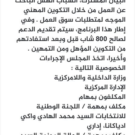
ﺍﻟﺒﻴﺎﻥ ﺍﻟﻤﺸﺘﺮﻙ، ﺍﻟﺸﺒﺎﺏ ﺍﻟﻬﺶ ﺍﻟﺒﺎﺣﺚ
ﻋﻦ ﺍﻟﻌﻤﻞ ﻣﻦ ﺧﻼﻝ ﺍﻟﺘﻜﻮﻳﻦ ﺍﻟﻤﻬﻨﻲ
ﺍﻟﻤﻮﺟﻪ ﻟﻤﺘﻄﻠﺒﺎﺕ ﺳﻮﻕ ﺍﻟﻌﻤﻞ . ﻭﻓﻲ
ﺇﻃﺎﺭ ﻫﺬﺍ ﺍﻟﺒﺮﻧﺎﻣﺞ، ﺳﻴﺘﻢ ﺗﻘﺪﻳﻢ ﺍﻟﺪﻋﻢ
ﻟﺼﺎﻟﺢ 800 ﺷﺎﺏ ﻗﺒﻞ ﻭﺑﻌﺪ ﺍﺳﺘﻔﺎﺩﺗﻬﻢ
ﻣﻦ ﺍﻟﺘﻜﻮﻳﻦ ﺍﻟﻤﺆﻫﻞ ﻭﻣﻦ ﺍﻟﺘﻤﻬﻴﻦ .
ﻭﺃﺧﻴﺮﺍ، ﺍﺗﺨﺬ ﺍﻟﻤﺠﻠﺲ ﺍﻹﺟﺮﺍﺀﺍﺕ
ﺍﻟﺨﺼﻮﺻﻴﺔ ﺍﻟﺘﺎﻟﻴﺔ :
ﻭﺯﺍﺭﺓ ﺍﻟﺪﺍﺧﻠﻴﺔ ﻭﺍﻟﻼﻣﺮﻛﺰﻳﺔ
ﺍﻹﺩﺍﺭﺓ ﺍﻟﻤﺮﻛﺰﻳﺔ
ﺍﻟﻤﻜﻠﻔﻮﻥ ﺑﻤﻬﺎﻡ
ﻣﻜﻠﻒ ﺑﻤﻬﻤﺔ / ﺍﻟﻠﺠﻨﺔ ﺍﻟﻮﻃﻨﻴﺔ
ﻟﻼﻧﺘﺨﺎﺑﺎﺕ ﺍﻟﺴﻴﺪ ﻣﺤﻤﺪ ﺍﻟﻬﺎﺩﻱ ﻭﺍﻛﻲ
ﺍﺩﻳﺎﻛﺎﻧﺎ، ﺇﺩﺍﺭﻱ