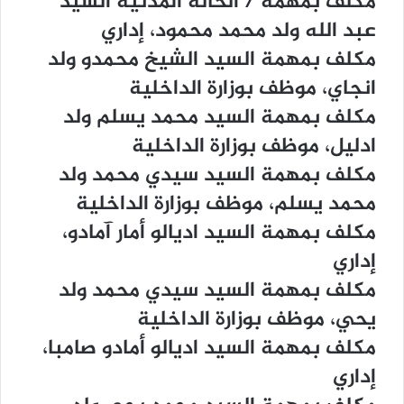
ﻣﻜﻠﻒ ﺑﻤﻬﻤﺔ / ﺍﻟﺤﺎﻟﺔ ﺍﻟﻤﺪﻧﻴﺔ ﺍﻟﺴﻴﺪ
ﻋﺒﺪ ﺍﻟﻠﻪ ﻭﻟﺪ ﻣﺤﻤﺪ ﻣﺤﻤﻮﺩ، ﺇﺩﺍﺭﻱ
ﻣﻜﻠﻒ ﺑﻤﻬﻤﺔ ﺍﻟﺴﻴﺪ ﺍﻟﺸﻴﺦ ﻣﺤﻤﺪﻭ ﻭﻟﺪ
ﺍﻧﺠﺎﻱ، ﻣﻮﻇﻒ ﺑﻮﺯﺍﺭﺓ ﺍﻟﺪﺍﺧﻠﻴﺔ
ﻣﻜﻠﻒ ﺑﻤﻬﻤﺔ ﺍﻟﺴﻴﺪ ﻣﺤﻤﺪ ﻳﺴﻠﻢ ﻭﻟﺪ
ﺍﺩﻟﻴﻞ، ﻣﻮﻇﻒ ﺑﻮﺯﺍﺭﺓ ﺍﻟﺪﺍﺧﻠﻴﺔ
ﻣﻜﻠﻒ ﺑﻤﻬﻤﺔ ﺍﻟﺴﻴﺪ ﺳﻴﺪﻱ ﻣﺤﻤﺪ ﻭﻟﺪ
ﻣﺤﻤﺪ ﻳﺴﻠﻢ، ﻣﻮﻇﻒ ﺑﻮﺯﺍﺭﺓ ﺍﻟﺪﺍﺧﻠﻴﺔ
ﻣﻜﻠﻒ ﺑﻤﻬﻤﺔ ﺍﻟﺴﻴﺪ ﺍﺩﻳﺎﻟﻮ ﺃﻣﺎﺭ ﺁﻣﺎﺩﻭ،
ﺇﺩﺍﺭﻱ
ﻣﻜﻠﻒ ﺑﻤﻬﻤﺔ ﺍﻟﺴﻴﺪ ﺳﻴﺪﻱ ﻣﺤﻤﺪ ﻭﻟﺪ
ﻳﺤﻲ، ﻣﻮﻇﻒ ﺑﻮﺯﺍﺭﺓ ﺍﻟﺪﺍﺧﻠﻴﺔ
ﻣﻜﻠﻒ ﺑﻤﻬﻤﺔ ﺍﻟﺴﻴﺪ ﺍﺩﻳﺎﻟﻮ ﺃﻣﺎﺩﻭ ﺻﺎﻣﺒﺎ،
ﺇﺩﺍﺭﻱ