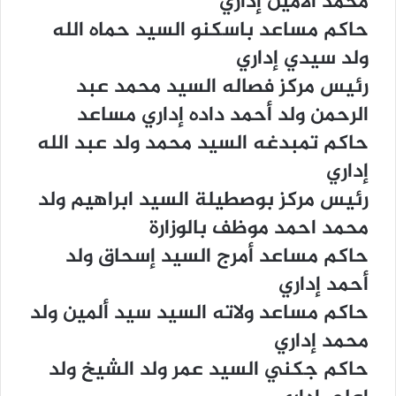
ﻣﺤﻤﺪ ﺍﻷﻣﻴﻦ ﺇﺩﺍﺭﻱ
ﺣﺎﻛﻢ ﻣﺴﺎﻋﺪ ﺑﺎﺳﻜﻨﻮ ﺍﻟﺴﻴﺪ ﺣﻤﺎﻩ ﺍﻟﻠﻪ
ﻭﻟﺪ ﺳﻴﺪﻱ ﺇﺩﺍﺭﻱ
ﺭﺋﻴﺲ ﻣﺮﻛﺰ ﻓﺼﺎﻟﻪ ﺍﻟﺴﻴﺪ ﻣﺤﻤﺪ ﻋﺒﺪ
ﺍﻟﺮﺣﻤﻦ ﻭﻟﺪ ﺃﺣﻤﺪ ﺩﺍﺩﻩ ﺇﺩﺍﺭﻱ ﻣﺴﺎﻋﺪ
ﺣﺎﻛﻢ ﺗﻤﺒﺪﻏﻪ ﺍﻟﺴﻴﺪ ﻣﺤﻤﺪ ﻭﻟﺪ ﻋﺒﺪ ﺍﻟﻠﻪ
ﺇﺩﺍﺭﻱ
ﺭﺋﻴﺲ ﻣﺮﻛﺰ ﺑﻮﺻﻄﻴﻠﺔ ﺍﻟﺴﻴﺪ ﺍﺑﺮﺍﻫﻴﻢ ﻭﻟﺪ
ﻣﺤﻤﺪ ﺍﺣﻤﺪ ﻣﻮﻇﻒ ﺑﺎﻟﻮﺯﺍﺭﺓ
ﺣﺎﻛﻢ ﻣﺴﺎﻋﺪ ﺃﻣﺮﺝ ﺍﻟﺴﻴﺪ ﺇﺳﺤﺎﻕ ﻭﻟﺪ
ﺃﺣﻤﺪ ﺇﺩﺍﺭﻱ
ﺣﺎﻛﻢ ﻣﺴﺎﻋﺪ ﻭﻻﺗﻪ ﺍﻟﺴﻴﺪ ﺳﻴﺪ ﺃﻟﻤﻴﻦ ﻭﻟﺪ
ﻣﺤﻤﺪ ﺇﺩﺍﺭﻱ
ﺣﺎﻛﻢ ﺟﻜﻨﻲ ﺍﻟﺴﻴﺪ ﻋﻤﺮ ﻭﻟﺪ ﺍﻟﺸﻴﺦ ﻭﻟﺪ