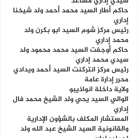
ﺳﻴﺪﻱ ﺇﺩﺍﺭﻱ ﻣﺴﺎﻋﺪ
ﺣﺎﻛﻢ ﺃﻃﺎﺭ ﺍﻟﺴﻴﺪ ﻣﺤﻤﺪ ﺃﺣﻤﺪ ﻭﻟﺪ ﺷﻴﺨﻨﺎ
ﺇﺩﺍﺭﻱ
ﺭﺋﻴﺲ ﻣﺮﻛﺰ ﺷﻮﻡ ﺍﻟﺴﻴﺪ ﺍﺑﻮ ﺑﻜﺮﻥ ﻭﻟﺪ
ﻣﺤﻤﺪ ﺇﺩﺍﺭﻱ
ﺣﺎﻛﻢ ﺃﻭﺟﻔﺖ ﺍﻟﺴﻴﺪ ﻣﺤﻤﺪ ﻣﺤﻤﻮﺩ ﻭﻟﺪ
ﺳﻴﺪﻱ ﻣﺤﻤﺪ ﺇﺩﺍﺭﻱ
ﺭﺋﻴﺲ ﻣﺮﻛﺰ ﺍﻧﺘﺮﻛﻨﺖ ﺍﻟﺴﻴﺪ ﺃﺣﻤﺪ ﻭﻳﺪﺍﺩﻱ
ﻣﺤﺮﺭ ﺇﺩﺍﺭﺓ ﻋﺎﻣﺔ
ﻭﻻﻳﺔ ﺩﺍﺧﻠﺔ ﺍﻧﻮﺍﺫﻳﺒﻮ
ﺍﻟﻮﺍﻟﻲ ﺍﻟﺴﻴﺪ ﻳﺤﻲ ﻭﻟﺪ ﺍﻟﺸﻴﺦ ﻣﺤﻤﺪ ﻓﺎﻝ
ﺇﺩﺍﺭﻱ
ﺍﻟﻤﺴﺘﺸﺎﺭ ﺍﻟﻤﻜﻠﻒ ﺑﺎﻟﺸﺆﻭﻥ ﺍﻹﺩﺍﺭﻳﺔ
ﻭﺍﻟﻘﺎﻧﻮﻧﻴﺔ ﺍﻟﺴﻴﺪ ﺍﻟﺸﻴﺦ ﻋﺒﺪ ﺍﻟﻠﻪ ﻭﻟﺪ