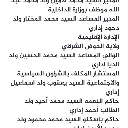
ﺍﻟﻤﺪﻳﺮ ﺍﻟﺴﻴﺪ ﻣﺤﻤﺪ ﺍﻷﻣﻴﻦ ﻭﻟﺪ ﻣﺤﻤﺪ ﻋﺒﺪ
ﺍﻟﻠﻪ ﻣﻮﻇﻒ ﺑﻮﺯﺍﺭﺓ ﺍﻟﺪﺍﺧﻠﻴﺔ
ﺍﻟﻤﺪﻳﺮ ﺍﻟﻤﺴﺎﻋﺪ ﺍﻟﺴﻴﺪ ﻣﺤﻤﺪ ﺍﻟﻤﺨﺘﺎﺭ ﻭﻟﺪ
ﺩﺣﻮﺩ ﺇﺩﺍﺭﻱ
ﺍﻹﺩﺍﺭﺓ ﺍﻹﻗﻠﻴﻤﻴﺔ
ﻭﻻﻳﺔ ﺍﻟﺤﻮﺽ ﺍﻟﺸﺮﻗﻲ
ﺍﻟﻮﺍﻟﻲ ﺍﻟﻤﺴﺎﻋﺪ ﺍﻟﺴﻴﺪ ﻣﺤﻤﺪ ﺍﻟﺤﺴﻴﻦ ﻭﻟﺪ
ﺍﻟﺪﻳﺎ ﺇﺩﺍﺭﻱ
ﺍﻟﻤﺴﺘﺸﺎﺭ ﺍﻟﻤﻜﻠﻒ ﺑﺎﻟﺸﺆﻭﻥ ﺍﻟﺴﻴﺎﺳﻴﺔ
ﻭﺍﻻﺟﺘﻤﺎﻋﻴﺔ ﺍﻟﺴﻴﺪ ﻳﻌﻘﻮﺏ ﻭﻟﺪ ﺍﺳﻤﺎﻋﻴﻞ
ﺇﺩﺍﺭﻱ
ﺣﺎﻛﻢ ﺍﻟﻨﻌﻤﻪ ﺍﻟﺴﻴﺪ ﻣﺤﻤﺪ ﺃﺣﻴﺪ ﻭﻟﺪ
ﺍﻟﻄﺎﻟﺐ ﺃﺣﻤﺪ ﺇﺩﺍﺭﻱ
ﺣﺎﻛﻢ ﺑﺎﺳﻜﻨﻮ ﺍﻟﺴﻴﺪ ﻣﺤﻤﺪ ﻣﺤﻤﻮﺩ ﻭﻟﺪ