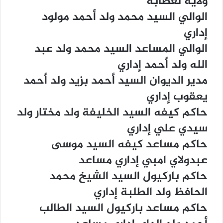
ﻭﻻﻳﺔ ﻟﻌﺼﺎﺑﻪ
ﺍﻟﻮﺍﻟﻲ ﺍﻟﺴﻴﺪ ﻣﺤﻤﺪ ﻭﻟﺪ ﺃﺣﻤﺪ ﻣﻮﻟﻮﺩ
ﺇﺩﺍﺭﻱ
ﺍﻟﻮﺍﻟﻲ ﺍﻟﻤﺴﺎﻋﺪ ﺍﻟﺴﻴﺪ ﻣﺤﻤﺪ ﻭﻟﺪ ﻋﺒﺪ
ﺍﻟﻠﻪ ﻭﻟﺪ ﺃﺣﻤﺪ ﺇﺩﺍﺭﻱ
ﻣﺪﻳﺮ ﺍﻟﺪﻳﻮﺍﻥ ﺍﻟﺴﻴﺪ ﺃﺣﻤﺪ ﺑﺰﻳﺪ ﻭﻟﺪ ﺃﺣﻤﺪ
ﻳﻌﻘﻮﺏ ﺇﺩﺍﺭﻱ
ﺣﺎﻛﻢ ﻛﻴﻔﻪ ﺍﻟﺴﻴﺪ ﺍﻟﺨﻠﻴﻔﺔ ﻭﻟﺪ ﻣﺨﺘﺎﺭ ﻭﻟﺪ
ﺳﻴﺪﻱ ﻋﻠﻲ ﺇﺩﺍﺭﻱ
ﺣﺎﻛﻢ ﻣﺴﺎﻋﺪ ﻛﻴﻔﻪ ﺍﻟﺴﻴﺪ ﻣﻮﺳﻰ
ﻋﺒﺪﻭﻻﻱ ﺍﻣﺒﻲ ﺇﺩﺍﺭﻱ ﻣﺴﺎﻋﺪ
ﺣﺎﻛﻢ ﺑﺎﺭﻛﻴﻮﻝ ﺍﻟﺴﻴﺪ ﺍﻟﺸﻴﺦ ﻣﺤﻤﺪ
ﺍﻟﺤﺎﻓﻆ ﻭﻟﺪ ﺍﻟﻄﻠﺒﺔ ﺇﺩﺍﺭﻱ
ﺣﺎﻛﻢ ﻣﺴﺎﻋﺪ ﺑﺎﺭﻛﻴﻮﻝ ﺍﻟﺴﻴﺪ ﺍﻟﻄﺎﻟﺐ