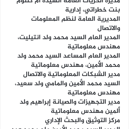
ﻣﺪﻳﺮﺓ ﺍﻟﺤﺮﻳﺎﺕ ﺍﻟﻌﺎﻣﺔ ﺍﻟﺴﻴﺪﺓ ﺃﻡ ﻛﻠﺘﻮﻡ
ﺑﻨﺖ ﺧﻄﺮﺍﺗﻲ، ﺇﺩﺍﺭﻳﺔ
ﺍﻟﻤﺪﻳﺮﻳﺔ ﺍﻟﻌﺎﻣﺔ ﻟﻨﻈﻢ ﺍﻟﻤﻌﻠﻮﻣﺎﺕ
ﻭﺍﻻﺗﺼﺎﻝ
ﺍﻟﻤﺪﻳﺮ ﺍﻟﻌﺎﻡ ﺍﻟﺴﻴﺪ ﻣﺤﻤﺪ ﻭﻟﺪ ﺍﻧﺘﻴﻠﻴﺖ،
ﻣﻬﻨﺪﺱ ﻣﻌﻠﻮﻣﺎﺗﻴﺔ
ﺍﻟﻤﺪﻳﺮ ﺍﻟﻌﺎﻡ ﺍﻟﻤﺴﺎﻋﺪ ﺍﻟﺴﻴﺪ ﻣﺤﻤﺪ ﻭﻟﺪ
ﻣﺤﻤﺪ ﺍﻷﻣﻴﻦ، ﻣﻬﻨﺪﺱ ﻣﻌﻠﻮﻣﺎﺗﻴﺔ
ﻣﺪﻳﺮ ﺍﻟﺸﺒﻜﺎﺕ ﺍﻟﻤﻌﻠﻮﻣﺎﺗﻴﺔ ﻭﺍﻻﺗﺼﺎﻝ
ﺍﻟﺴﻴﺪ ﻣﺤﻤﺪ ﺍﻷﻣﻴﻦ ﻭﺍﻟﻤﺎﻣﻲ ﻭﻟﺪ ﺳﻌﻴﺪ،
ﻣﻬﻨﺪﺱ ﻣﻌﻠﻮﻣﺎﺗﻴﺔ
ﻣﺪﻳﺮ ﺍﻟﺘﺠﻬﻴﺰﺍﺕ ﻭﺍﻟﺼﻴﺎﻧﺔ ﺇﺑﺮﺍﻫﻴﻢ ﻭﻟﺪ
ﺃﻟﻤﻴﻦ ﻣﻬﻨﺪﺱ ﻣﻌﻠﻮﻣﺎﺗﻴﺔ
ﻣﺮﻛﺰ ﺍﻟﺘﻮﺛﻴﻖ ﻭﺍﻟﺒﺤﺚ ﺍﻹﺩﺍﺭﻱ