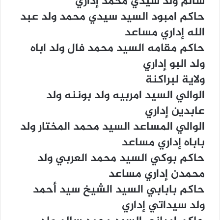
ﺳﺎﻟﻢ ﻭﻟﺪ ﺳﻴﺪﻱ ﻣﺤﻤﺪ ﺇﺩﺍﺭﻱ
ﺣﺎﻛﻢ ﺍﻣﺒﻮﺩ ﺍﻟﺴﻴﺪ ﺳﻴﺪﻱ ﻣﺤﻤﺪ ﻭﻟﺪ ﻋﺒﺪ
ﺍﻟﻠﻪ ﺇﺩﺍﺭﻱ ﻣﺴﺎﻋﺪ
ﺣﺎﻛﻢ ﻣﻘﺎﻣﻪ ﺍﻟﺴﻴﺪ ﻣﺤﻤﺪ ﻓﺎﻝ ﻭﻟﺪ ﺍﺑﺎﻩ
ﻭﻟﺪ ﺍﻟﺒﻮ ﺇﺩﺍﺭﻱ
ﻭﻻﻳﺔ ﻟﺒﺮﺍﻛﻨﺔ
ﺍﻟﻮﺍﻟﻲ ﺍﻟﺴﻴﺪ ﺍﻣﺮﺑﻴﻪ ﻭﻟﺪ ﺑﻮﻧﻨﻪ ﻭﻟﺪ
ﻋﺎﺑﺪﻳﻦ ﺇﺩﺍﺭﻱ
ﺍﻟﻮﺍﻟﻲ ﺍﻟﻤﺴﺎﻋﺪ ﺍﻟﺴﻴﺪ ﻣﺤﻤﺪ ﺍﻟﻤﺨﺘﺎﺭ ﻭﻟﺪ
ﺑﺎﺑﺎﻩ ﺇﺩﺍﺭﻱ ﻣﺴﺎﻋﺪ
ﺣﺎﻛﻢ ﺑﻮﻛﻲ ﺍﻟﺴﻴﺪ ﻣﺤﻤﺪ ﺍﻟﻌﺮﺑﻲ ﻭﻟﺪ
ﻣﺤﻤﺪﻥ ﺇﺩﺍﺭﻱ ﻣﺴﺎﻋﺪ
ﺣﺎﻛﻢ ﺑﺎﺑﺎﺑﻲ ﺍﻟﺴﻴﺪ ﺍﻟﺸﻴﺦ ﺳﻴﺪ ﺃﺣﻤﺪ
ﻭﻟﺪ ﺳﻴﺪﺍﺗﻲ ﺇﺩﺍﺭﻱ