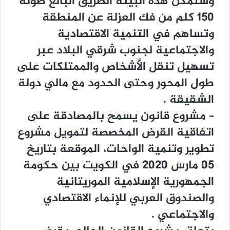
ﻭﺳﺘﻤﻜﻦ ﻫﺬﻩ ﺍﻟﺒﻴﻨﺔ ﺍﻟﻄﺮﻳﻖ ﺍﻟﺒﺎﻟﻎ ﻃﻮﻟﻪ
150 ﻛﻠﻢ ﻣﻦ ﻓﻚ ﺍﻟﻌﺰﻟﺔ ﻋﻦ ﺍﻟﻤﻨﻄﻘﺔ
ﻭﺗﺴﺎﻫﻢ ﻓﻲ ﺍﻟﺘﻨﻤﻴﺔ ﺍﻻﻗﺘﺼﺎﺩﻳﺔ
ﻭﺍﻻﺟﺘﻤﺎﻋﻴﺔ ﻟﺠﻨﻮﺏ ﺷﺮﻗﻲ ﺍﻟﺒﻼﺩ ﻋﺒﺮ
ﺗﺴﻬﻴﻞ ﺗﻨﻘﻞ ﺍﻷﺷﺨﺎﺹ ﻭﺍﻟﻤﻤﺘﻠﻜﺎﺕ ﻋﻠﻰ
ﻃﻮﻝ ﺍﻟﻤﺤﻮﺭ ﻭﺣﺘﻰ ﺍﻟﺤﺪﻭﺩ ﻣﻊ ﻣﺎﻟﻲ ﺩﻭﻟﺔ
ﺍﻟﺸﻘﻴﻘﺔ .
– ﻣﺸﺮﻭﻉ ﻗﺎﻧﻮﻥ ﻳﺴﻤﺢ ﺑﺎﻟﻤﺼﺎﺩﻗﺔ ﻋﻠﻰ
ﺍﺗﻔﺎﻗﻴﺔ ﺍﻟﻘﺮﺽ ﺍﻟﻤﺨﺼﺼﺔ ﻟﺘﻤﻮﻳﻞ ﻣﺸﺮﻭﻉ
ﺗﻄﻮﻳﺮ ﻭﺗﻨﻤﻴﺔ ﺍﻟﻮﺍﺣﺎﺕ، ﺍﻟﻤﻮﻗﻌﺔ ﺑﺘﺎﺭﻳﺦ
05 ﻣﺎﺭﺱ 2020 ﻓﻲ ﺍﻟﻜﻮﻳﺖ ﺑﻴﻦ ﺣﻜﻮﻣﺔ
ﺍﻟﺠﻤﻬﻮﺭﻳﺔ ﺍﻹﺳﻼﻣﻴﺔ ﺍﻟﻤﻮﺭﻳﺘﺎﻧﻴﺔ
ﻭﺍﻟﺼﻨﺪﻭﻕ ﺍﻟﻌﺮﺑﻲ ﻟﻺﻧﻤﺎﺀ ﺍﻻﻗﺘﺼﺎﺩﻱ
ﻭﺍﻻﺟﺘﻤﺎﻋﻲ .