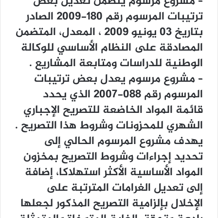
– ﻣﺸﺮﻭﻉ ﻣﺮﺳﻮﻡ ﻳﺘﻀﻤﻦ ﺗﻌﺪﻳﻞ ﺑﻌﺾ
ﺗﺮﺗﻴﺒﺎﺕ ﺍﻟﻤﺮﺳﻮﻡ ﺭﻗﻢ 180-2009 ﺍﻟﺼﺎﺩﺭ
ﺑﺘﺎﺭﻳﺦ 03 ﻳﻮﻧﻴﻮ 2009 ، ﺍﻟﻤﻌﺪﻝ، ﺍﻟﻤﺘﻀﻤﻦ
ﺍﻟﻤﺼﺎﺩﻗﺔ ﻋﻠﻰ ﺍﻟﻨﻈﺎﻡ ﺍﻷﺳﺎﺳﻲ ﻟﻠﻮﻛﺎﻟﺔ
ﺍﻟﻮﻃﻨﻴﺔ ﻟﻠﺪﺭﺍﺳﺎﺕ ﻭﻣﺘﺎﺑﻌﺔ ﺍﻟﻤﺸﺎﺭﻳﻊ .
– ﻣﺸﺮﻭﻉ ﻣﺮﺳﻮﻡ ﻳﻌﺪﻝ ﺑﻌﺾ ﺗﺮﺗﻴﺒﺎﺕ
ﺍﻟﻤﺮﺳﻮﻡ ﺭﻗﻢ 088-2007 ﺍﻟﺬﻱ ﻳﺤﺪﺩ
ﻗﺎﺋﻤﺔ ﺍﻟﻤﻮﺍﺩ ﺍﻟﺨﺎﺿﻌﺔ ﻟﻠﺘﺼﺮﻳﺢ ﺍﻹﺟﺒﺎﺭﻱ
ﺍﻟﺸﻬﺮﻱ ﻟﻠﻤﺤﺰﻭﻧﺎﺕ ﻭﺷﺮﻭﻁ ﻫﺬﺍ ﺍﻟﺘﺼﺮﻳﺢ .
ﻳﻬﺪﻑ ﻣﺸﺮﻭﻉ ﺍﻟﻤﺮﺳﻮﻡ ﺍﻟﺤﺎﻟﻲ ﺇﻟﻰ
ﺗﺤﺪﻳﺪ ﺇﺟﺮﺍﺀﺍﺕ ﻭﺷﺮﻭﻁ ﺍﻟﺘﺼﺮﻳﺢ ﺑﻤﺨﺰﻭﻥ
ﺍﻟﻤﻮﺍﺩ ﺍﻷﺳﺎﺳﻴﺔ ﺍﻷﻛﺜﺮ ﺍﺳﺘﻬﻼﻛﺎ، ﺇﺿﺎﻓﺔ
ﺇﻟﻰ ﺗﻌﺪﻳﻞ ﺍﻟﻐﺮﺍﻣﺎﺕ ﺍﻟﻤﺘﺮﺗﺒﺔ ﻋﻠﻰ
ﺍﻹﺧﻼﻝ ﺑﺈﻟﺰﺍﻣﻴﺔ ﺍﻟﺘﺼﺮﻳﺢ ﺍﻟﻤﺬﻛﻮﺭ ﻟﺠﻌﻠﻬﺎ