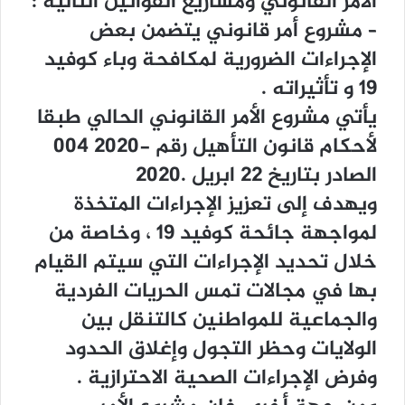
ﺍﻷﻣﺮ ﺍﻟﻘﺎﻧﻮﻧﻲ ﻭﻣﺸﺎﺭﻳﻊ ﺍﻟﻘﻮﺍﻧﻴﻦ ﺍﻟﺘﺎﻟﻴﺔ :
– ﻣﺸﺮﻭﻉ ﺃﻣﺮ ﻗﺎﻧﻮﻧﻲ ﻳﺘﻀﻤﻦ ﺑﻌﺾ
ﺍﻹﺟﺮﺍﺀﺍﺕ ﺍﻟﻀﺮﻭﺭﻳﺔ ﻟﻤﻜﺎﻓﺤﺔ ﻭﺑﺎﺀ ﻛﻮﻓﻴﺪ
19 ﻭ ﺗﺄﺛﻴﺮﺍﺗﻪ .
ﻳﺄﺗﻲ ﻣﺸﺮﻭﻉ ﺍﻷﻣﺮ ﺍﻟﻘﺎﻧﻮﻧﻲ ﺍﻟﺤﺎﻟﻲ ﻃﺒﻘﺎ
ﻷﺣﻜﺎﻡ ﻗﺎﻧﻮﻥ ﺍﻟﺘﺄﻫﻴﻞ ﺭﻗﻢ -2020 004
ﺍﻟﺼﺎﺩﺭ ﺑﺘﺎﺭﻳﺦ 22 ﺍﺑﺮﻳﻞ .2020
ﻭﻳﻬﺪﻑ ﺇﻟﻰ ﺗﻌﺰﻳﺰ ﺍﻹﺟﺮﺍﺀﺍﺕ ﺍﻟﻤﺘﺨﺬﺓ
ﻟﻤﻮﺍﺟﻬﺔ ﺟﺎﺋﺤﺔ ﻛﻮﻓﻴﺪ 19 ، ﻭﺧﺎﺻﺔ ﻣﻦ
ﺧﻼﻝ ﺗﺤﺪﻳﺪ ﺍﻹﺟﺮﺍﺀﺍﺕ ﺍﻟﺘﻲ ﺳﻴﺘﻢ ﺍﻟﻘﻴﺎﻡ
ﺑﻬﺎ ﻓﻲ ﻣﺠﺎﻻﺕ ﺗﻤﺲ ﺍﻟﺤﺮﻳﺎﺕ ﺍﻟﻔﺮﺩﻳﺔ
ﻭﺍﻟﺠﻤﺎﻋﻴﺔ ﻟﻠﻤﻮﺍﻃﻨﻴﻦ ﻛﺎﻟﺘﻨﻘﻞ ﺑﻴﻦ
ﺍﻟﻮﻻﻳﺎﺕ ﻭﺣﻈﺮ ﺍﻟﺘﺠﻮﻝ ﻭﺇﻏﻼﻕ ﺍﻟﺤﺪﻭﺩ
ﻭﻓﺮﺽ ﺍﻹﺟﺮﺍﺀﺍﺕ ﺍﻟﺼﺤﻴﺔ ﺍﻻﺣﺘﺮﺍﺯﻳﺔ .