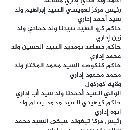
ﺃﺣﻤﺪ ﻭﻟﺪ ﺍﻟﺪﺍﻱ ﺇﺩﺍﺭﻱ ﻣﺴﺎﻋﺪ
ﺭﺋﻴﺲ ﻣﺮﻛﺰ ﻟﻌﻮﻳﺴﻲ ﺍﻟﺴﻴﺪ ﺇﺑﺮﺍﻫﻴﻢ ﻭﻟﺪ
ﺳﻴﺪ ﺃﺣﻤﺪ ﺇﺩﺍﺭﻱ
ﺣﺎﻛﻢ ﻛﺮﻭ ﺍﻟﺴﻴﺪ ﺳﻴﺪﻧﺎ ﻭﻟﺪ ﺣﻤﺎﺩﻱ ﻭﻟﺪ
ﺯﻳﻦ ﺇﺩﺍﺭﻱ
ﺣﺎﻛﻢ ﻣﺴﺎﻋﺪ ﺑﻮﻣﺪﻳﺪ ﺍﻟﺴﻴﺪ ﺍﻟﺤﺴﻴﻦ ﻭﻟﺪ
ﻣﺤﻤﺪ ﺇﺩﺍﺭﻱ
ﺣﺎﻛﻢ ﻛﻨﻜﻮﺻﻪ ﺍﻟﺴﻴﺪ ﻣﺤﻤﺪ ﺍﻟﻤﺨﺘﺎﺭ ﻭﻟﺪ
ﻣﺤﻤﺪ ﻣﺤﻤﻮﺩ ﺇﺩﺍﺭﻱ
ﻭﻻﻳﺔ ﻛﻮﺭﻛﻮﻝ
ﺍﻟﻮﺍﻟﻲ ﺍﻟﺴﻴﺪ ﺃﺣﻤﺪﻧﺎ ﻭﻟﺪ ﺳﻴﺪ ﺃﺏ ﺇﺩﺍﺭﻱ
ﺣﺎﻛﻢ ﻛﻴﻬﻴﺪﻱ ﺍﻟﺴﻴﺪ ﻣﺤﻤﺪ ﻳﺴﻠﻢ ﻭﻟﺪ
ﺍﺑﻮﻩ ﺇﺩﺍﺭﻱ
ﺭﺋﻴﺲ ﻣﺮﻛﺰ ﺗﻴﻔﻮﻧﺪ ﺳﻴﻔﻰ ﺍﻟﺴﻴﺪ ﻣﺤﻤﺪ