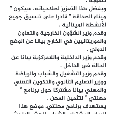
ﺗﻨﻤﻮﻳﺔ .
ﻭﺑﻔﻀﻞ ﻫﺬﺍ ﺍﻟﺘﻌﺰﻳﺰ ﻟﺼﻼﺣﻴﺎﺗﻪ، ﺳﻴﻜﻮﻥ ”
ﻣﻴﻨﺎﺀ ﺍﻟﺼﺪﺍﻗﺔ ” ﻗﺎﺩﺭﺍ ﻋﻠﻰ ﺗﻨﺴﻴﻖ ﺟﻤﻴﻊ
ﺍﻷﻧﺸﻄﺔ ﺍﻟﻤﻴﻨﺎﺋﻴﺔ .
ﻭﻗﺪﻡ ﻭﺯﻳﺮ ﺍﻟﺸﺆﻭﻥ ﺍﻟﺨﺎﺭﺟﻴﺔ ﻭﺍﻟﺘﻌﺎﻭﻥ
ﻭﺍﻟﻤﻮﺭﻳﺘﺎﻧﻴﻴﻦ ﻓﻲ ﺍﻟﺨﺎﺭﺝ ﺑﻴﺎﻧﺎ ﻋﻦ ﺍﻟﻮﺿﻊ
ﺍﻟﺪﻭﻟﻲ .
ﻭﻗﺪﻡ ﻭﺯﻳﺮ ﺍﻟﺪﺍﺧﻠﻴﺔ ﻭﺍﻟﻼﻣﺮﻛﺰﻳﺔ ﺑﻴﺎﻧﺎ ﻋﻦ
ﺍﻟﺤﺎﻟﺔ ﻓﻲ ﺍﻟﺪﺍﺧﻞ .
ﻭﻗﺪﻡ ﻭﺯﻳﺮ ﺍﻟﺘﺸﻐﻴﻞ ﻭﺍﻟﺸﺒﺎﺏ ﻭﺍﻟﺮﻳﺎﺿﺔ
ﻭﻭﺯﻳﺮ ﺍﻟﺘﻌﻠﻴﻢ ﺍﻟﺜﺎﻧﻮﻱ ﻭﺍﻟﺘﻜﻮﻳﻦ ﺍﻟﺘﻘﻨﻲ
ﻭﺍﻟﻤﻬﻨﻲ ﺑﻴﺎﻧﺎ ﻣﺸﺘﺮﻛﺎ ﺣﻮﻝ ﺑﺮﻧﺎﻣﺞ ”
ﻣﻬﻨﺘﻲ ” ﻟﺘﺜﻤﻴﻦ ﺍﻟﻤﻬﻦ .
ﻳﺴﺘﻬﺪﻑ ﺑﺮﻧﺎﻣﺞ ﻣﻬﻨﺘﻲ، ﻣﻮﺿﻊ ﻫﺬﺍ