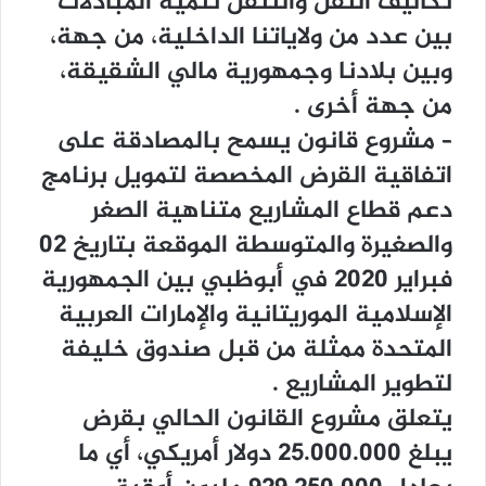
ﺗﻜﺎﻟﻴﻒ ﺍﻟﻨﻘﻞ ﻭﺍﻟﺘﻨﻘﻞ ﺗﻨﻤﻴﺔ ﺍﻟﻤﺒﺎﺩﻻﺕ
ﺑﻴﻦ ﻋﺪﺩ ﻣﻦ ﻭﻻﻳﺎﺗﻨﺎ ﺍﻟﺪﺍﺧﻠﻴﺔ، ﻣﻦ ﺟﻬﺔ،
ﻭﺑﻴﻦ ﺑﻼﺩﻧﺎ ﻭﺟﻤﻬﻮﺭﻳﺔ ﻣﺎﻟﻲ ﺍﻟﺸﻘﻴﻘﺔ،
ﻣﻦ ﺟﻬﺔ ﺃﺧﺮﻯ .
– ﻣﺸﺮﻭﻉ ﻗﺎﻧﻮﻥ ﻳﺴﻤﺢ ﺑﺎﻟﻤﺼﺎﺩﻗﺔ ﻋﻠﻰ
ﺍﺗﻔﺎﻗﻴﺔ ﺍﻟﻘﺮﺽ ﺍﻟﻤﺨﺼﺼﺔ ﻟﺘﻤﻮﻳﻞ ﺑﺮﻧﺎﻣﺞ
ﺩﻋﻢ ﻗﻄﺎﻉ ﺍﻟﻤﺸﺎﺭﻳﻊ ﻣﺘﻨﺎﻫﻴﺔ ﺍﻟﺼﻐﺮ
ﻭﺍﻟﺼﻐﻴﺮﺓ ﻭﺍﻟﻤﺘﻮﺳﻄﺔ ﺍﻟﻤﻮﻗﻌﺔ ﺑﺘﺎﺭﻳﺦ 02
ﻓﺒﺮﺍﻳﺮ 2020 ﻓﻲ ﺃﺑﻮﻇﺒﻲ ﺑﻴﻦ ﺍﻟﺠﻤﻬﻮﺭﻳﺔ
ﺍﻹﺳﻼﻣﻴﺔ ﺍﻟﻤﻮﺭﻳﺘﺎﻧﻴﺔ ﻭﺍﻹﻣﺎﺭﺍﺕ ﺍﻟﻌﺮﺑﻴﺔ
ﺍﻟﻤﺘﺤﺪﺓ ﻣﻤﺜﻠﺔ ﻣﻦ ﻗﺒﻞ ﺻﻨﺪﻭﻕ ﺧﻠﻴﻔﺔ
ﻟﺘﻄﻮﻳﺮ ﺍﻟﻤﺸﺎﺭﻳﻊ .
ﻳﺘﻌﻠﻖ ﻣﺸﺮﻭﻉ ﺍﻟﻘﺎﻧﻮﻥ ﺍﻟﺤﺎﻟﻲ ﺑﻘﺮﺽ
ﻳﺒﻠﻎ 25.000.000 ﺩﻭﻻﺭ ﺃﻣﺮﻳﻜﻲ، ﺃﻱ ﻣﺎ