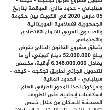
ﺗﻤﻮﻳﻞ ﻣﺸﺮﻭﻉ ﻃﺮﻳﻖ ﺗﺠﻜﺠﺔ – ﻛﻴﻔﺔ –
ﺳﻴﻠﺒﺎﺑﻲ – ﺣﺪﻭﺩ ﻣﺎﻟﻲ، ﺍﻟﻤﻮﻗﻌﺔ ﺑﺘﺎﺭﻳﺦ
05 ﻣﺎﺭﺱ 2020 ﻓﻲ ﺍﻟﻜﻮﻳﺖ ﺑﻴﻦ ﺣﻜﻮﻣﺔ
ﺍﻟﺠﻤﻬﻮﺭﻳﺔ ﺍﻹﺳﻼﻣﻴﺔ ﺍﻟﻤﻮﺭﻳﺘﺎﻧﻴﺔ
ﻭﺍﻟﺼﻨﺪﻭﻕ ﺍﻟﻌﺮﺑﻲ ﻟﻺﻧﻤﺎﺀ ﺍﻻﻗﺘﺼﺎﺩﻱ
ﻭﺍﻻﺟﺘﻤﺎﻋﻲ .
ﻳﺘﻌﻠﻖ ﻣﺸﺮﻭﻉ ﺍﻟﻘﺎﻧﻮﻥ ﺍﻟﺤﺎﻟﻲ ﺑﻘﺮﺽ
ﻳﺒﻠﻎ 52.000.000 ﺩﻳﻨﺎﺭ ﻛﻮﻳﺘﻲ، ﺃﻱ ﻣﺎ
ﻳﻌﺎﺩﻝ 6.348.000.000 ﺃﻭﻗﻴﺔ، ﻣﺨﺼﺺ
ﻟﻠﺘﻤﻮﻳﻞ ﺍﻟﺠﺰﺋﻲ ﻟﻄﺮﻳﻖ ﺗﺠﻜﺠﻪ – ﻛﻴﻔﻪ –
ﺳﻴﻠﺒﺎﺑﻲ – ﺍﻟﺤﺪﻭﺩ ﺍﻟﻤﺎﻟﻴﺔ .
ﻭﺳﻴﻜﻮﻥ ﻟﻬﺬﺍ ﺍﻟﻤﺤﻮﺭ ﺍﻟﻄﺮﻗﻲ ﺍﻟﻬﺎﻡ
ﺍﻧﻌﻜﺎﺳﺎﺕ ﺇﻳﺠﺎﺑﻴﺔ ﻋﻠﻰ ﺍﻟﻈﺮﻭﻑ
ﺍﻟﻤﻌﻴﺸﺔ ﻟﻠﺴﻜﺎﻥ ﻣﻦ ﺧﻼﻝ ﺧﻔﺾ