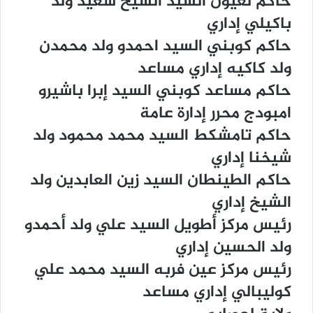
ﺣﺎﻛﻢ ﻟﻌﻴﻮﻥ ﺍﻟﺴﻴﺪ ﺍﻟﺸﻴﺦ ﺳﻌﻴﺪ ﻭﻟﺪ
ﺑﺎﻛﻴﻠﻲ ﺇﺩﺍﺭﻱ
ﺣﺎﻛﻢ ﻛﻮﺑﻨﻲ ﺍﻟﺴﻴﺪ ﺍﺣﻤﺪﻭ ﻭﻟﺪ ﻣﺤﻤﺪﻥ
ﻭﻟﺪ ﻛﺎﻛﻴﻪ ﺇﺩﺍﺭﻱ ﻣﺴﺎﻋﺪ
ﺣﺎﻛﻢ ﻣﺴﺎﻋﺪ ﻛﻮﺑﻨﻲ ﺍﻟﺴﻴﺪ ﺇﺑﺮﺍ ﺑﺎﺷﻴﺮﻭ
ﺍﻣﺒﻮﺩﺝ ﻣﺤﺮﺭ ﺇﺩﺍﺭﺓ ﻋﺎﻣﺔ
ﺣﺎﻛﻢ ﺗﺎﻣﺸﻜﻂ ﺍﻟﺴﻴﺪ ﻣﺤﻤﺪ ﻣﺤﻤﻮﺩ ﻭﻟﺪ
ﺷﻴﺨﻨﺎ ﺇﺩﺍﺭﻱ
ﺣﺎﻛﻢ ﺍﻟﻄﻴﻨﻄﺎﻥ ﺍﻟﺴﻴﺪ ﺯﻳﻦ ﺍﻟﻌﺎﺑﺪﻳﻦ ﻭﻟﺪ
ﺍﻟﺸﻴﺦ ﺇﺩﺍﺭﻱ
ﺭﺋﻴﺲ ﻣﺮﻛﺰ ﺃﻃﻮﻳﻞ ﺍﻟﺴﻴﺪ ﻋﻠﻲ ﻭﻟﺪ ﺃﺣﻤﺪﻭ
ﻭﻟﺪ ﺍﻟﺤﺴﻴﻦ ﺇﺩﺍﺭﻱ
ﺭﺋﻴﺲ ﻣﺮﻛﺰ ﻋﻴﻦ ﻓﺮﺑﻪ ﺍﻟﺴﻴﺪ ﻣﺤﻤﺪ ﻋﻠﻲ
ﻛﻮﻟﻴﺒﺎﻟﻲ ﺇﺩﺍﺭﻱ ﻣﺴﺎﻋﺪ