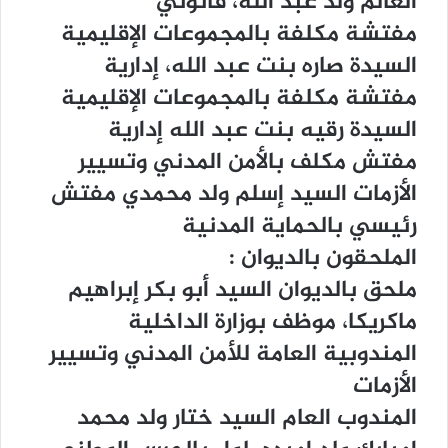
ﺍﻟﻌﺎﻟﻢ ﻭﻟﺪ ﻋﺒﺪ ﺍﻟﻠﻪ، ﻗﺎﻧﻮﻧﻲ
ﻣﻔﺘﺸﺔ ﻣﻜﻠﻔﺔ ﺑﺎﻟﻤﺠﻤﻮﻋﺎﺕ ﺍﻹﻗﻠﻴﻤﻴﺔ
ﺍﻟﺴﻴﺪﺓ ﺻﺎﺭﻩ ﺑﻨﺖ ﻋﺒﺪ ﺍﻟﻠﻪ، ﺇﺩﺍﺭﻳﺔ
ﻣﻔﺘﺸﺔ ﻣﻜﻠﻔﺔ ﺑﺎﻟﻤﺠﻤﻮﻋﺎﺕ ﺍﻹﻗﻠﻴﻤﻴﺔ
ﺍﻟﺴﻴﺪﺓ ﺭﻗﻴﻪ ﺑﻨﺖ ﻋﺒﺪ ﺍﻟﻠﻪ ﺇﺩﺍﺭﻳﺔ
ﻣﻔﺘﺶ ﻣﻜﻠﻒ ﺑﺎﻷﻣﻦ ﺍﻟﻤﺪﻧﻲ ﻭﺗﺴﻴﻴﺮ
ﺍﻷﺯﻣﺎﺕ ﺍﻟﺴﻴﺪ ﺇﺳﻠﻢ ﻭﻟﺪ ﻣﺤﻤﺪﻱ ﻣﻔﺘﺶ
ﺭﺋﻴﺴﻲ ﺑﺎﻟﺤﻤﺎﻳﺔ ﺍﻟﻤﺪﻧﻴﺔ
ﺍﻟﻤﻠﺤﻘﻮﻥ ﺑﺎﻟﺪﻳﻮﺍﻥ :
ﻣﻠﺤﻖ ﺑﺎﻟﺪﻳﻮﺍﻥ ﺍﻟﺴﻴﺪ ﺃﺑﻮ ﺑﻜﺮ ﺇﺑﺮﺍﻫﻴﻢ
ﻣﺎﻛﺮﻳﻜﺎ، ﻣﻮﻇﻒ ﺑﻮﺯﺍﺭﺓ ﺍﻟﺪﺍﺧﻠﻴﺔ
ﺍﻟﻤﻨﺪﻭﺑﻴﺔ ﺍﻟﻌﺎﻣﺔ ﻟﻸﻣﻦ ﺍﻟﻤﺪﻧﻲ ﻭﺗﺴﻴﻴﺮ
ﺍﻷﺯﻣﺎﺕ
ﺍﻟﻤﻨﺪﻭﺏ ﺍﻟﻌﺎﻡ ﺍﻟﺴﻴﺪ ﺧﺘﺎﺭ ﻭﻟﺪ ﻣﺤﻤﺪ