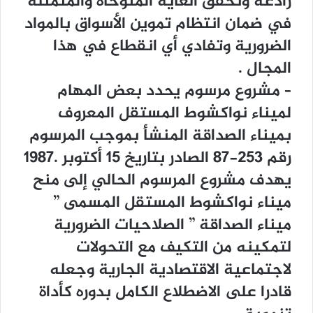
ﺭﺍﺩﻋﺔ ﻭﺗﺤﻘﻖ ﺍﻟﻐﺎﻳﺔ ﺍﻟﻤﺘﻮﺧﺎﺓ ﻭﺍﻟﻤﺘﻤﺜﻠﺔ
ﻓﻲ ﺿﻤﺎﻥ ﺍﻧﺘﻈﺎﻡ ﺗﻤﻮﻳﻦ ﺍﻷﺳﻮﺍﻕ ﺑﺎﻟﻤﻮﺍﺩ
ﺍﻟﻀﺮﻭﺭﻳﺔ ﻭﺗﻔﺎﺩﻱ ﺃﻱ ﺍﻧﻘﻄﺎﻉ ﻓﻲ ﻫﺬﺍ
ﺍﻟﻤﺠﺎﻝ .
– ﻣﺸﺮﻭﻉ ﻣﺮﺳﻮﻡ ﻳﺤﺪﺩ ﺑﻌﺾ ﺍﻟﻤﻬﺎﻡ
ﻟﻤﻴﻨﺎﺀ ﻧﻮﺍﻛﺸﻮﻁ ﺍﻟﻤﺴﺘﻘﻞ ﺍﻟﻤﻌﺮﻭﻑ
ﺑﻤﻴﻨﺎﺀ ﺍﻟﺼﺪﺍﻗﺔ ﺍﻟﻤﻨﺸﺄ ﺑﻤﻮﺟﺐ ﺍﻟﻤﺮﺳﻮﻡ
ﺭﻗﻢ 253-87 ﺍﻟﺼﺎﺩﺭ ﺑﺘﺎﺭﻳﺦ 15 ﺃﻛﺘﻮﺑﺮ .1987
ﻳﻬﺪﻑ ﻣﺸﺮﻭﻉ ﺍﻟﻤﺮﺳﻮﻡ ﺍﻟﺤﺎﻟﻲ ﺇﻟﻰ ﻣﻨﺢ
ﻣﻴﻨﺎﺀ ﻧﻮﺍﻛﺸﻮﻁ ﺍﻟﻤﺴﺘﻘﻞ ﺍﻟﻤﺴﻤﻰ ”
ﻣﻴﻨﺎﺀ ﺍﻟﺼﺪﺍﻗﺔ ” ﺍﻟﺼﻼﺣﻴﺎﺕ ﺍﻟﻀﺮﻭﺭﻳﺔ
ﻟﺘﻤﻜﻴﻨﻪ ﻣﻦ ﺍﻟﺘﻜﻴﻒ ﻣﻊ ﺍﻟﺘﺤﻮﻻﺕ
ﻻﺟﺘﻤﺎﻋﻴﺔ ﺍﻻﻗﺘﺼﺎﺩﻳﺔ ﺍﻟﺠﺎﺭﻳﺔ ﻭﺟﻌﻠﻪ
ﻗﺎﺩﺭﺍ ﻋﻠﻰ ﺍﻻﺿﻄﻼﻉ ﺍﻟﻜﺎﻣﻞ ﺑﺪﻭﺭﻩ ﻛﺄﺩﺍﺓ