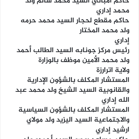
ﺣﺎﻛﻢ ﺍﻣﺒﺎﻧﻲ ﺍﻟﺴﻴﺪ ﻣﺤﻤﺪ ﺳﺎﻟﻢ ﻭﻟﺪ
ﻣﺤﻤﺪ ﺇﺩﺍﺭﻱ
ﺣﺎﻛﻢ ﻣﻘﻄﻊ ﻟﺤﺠﺎﺭ ﺍﻟﺴﻴﺪ ﻣﺤﻤﺪ ﺣﺮﻣﻪ
ﻭﻟﺪ ﻣﺤﻤﺪ ﺍﻟﻤﺨﺘﺎﺭ
ﺇﺩﺍﺭﻱ
ﺭﺋﻴﺲ ﻣﺮﻛﺰ ﺟﻮﻧﺎﺑﻪ ﺍﻟﺴﻴﺪ ﺍﻟﻄﺎﻟﺐ ﺃﺣﻤﺪ
ﻭﻟﺪ ﻣﺤﻤﺪ ﺍﻷﻣﻴﻦ ﻣﻮﻇﻒ ﺑﺎﻟﻮﺯﺍﺭﺓ
ﻭﻻﻳﺔ ﺍﺗﺮﺍﺭﺯﺓ
ﺍﻟﻤﺴﺘﺸﺎﺭ ﺍﻟﻤﻜﻠﻒ ﺑﺎﻟﺸﺆﻭﻥ ﺍﻹﺩﺍﺭﻳﺔ
ﻭﺍﻟﻘﺎﻧﻮﺑﻴﺔ ﺍﻟﺴﻴﺪ ﺍﻟﺸﻴﺦ ﻭﻟﺪ ﻣﺤﻤﺪ ﻋﺒﺪ
ﺍﻟﻠﻪ ﺇﺩﺍﺭﻱ
ﺍﻟﻤﺴﺘﺸﺎﺭ ﺍﻟﻤﻜﻠﻒ ﺑﺎﻟﺸﺆﻭﻥ ﺍﻟﺴﻴﺎﺳﻴﺔ
ﻭﺍﻻﺟﺘﻤﺎﻋﻴﺔ ﺍﻟﺴﻴﺪ ﺍﻟﻴﺰﻳﺪ ﻭﻟﺪ ﻣﻮﻻﻱ
ﺍﺭﺷﻴﺪ ﺇﺩﺍﺭﻱ