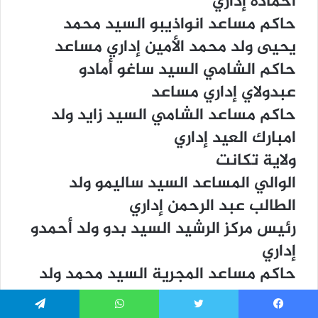
ﺍﺣﻤﺎﺩﻩ ﺇﺩﺍﺭﻱ
ﺣﺎﻛﻢ ﻣﺴﺎﻋﺪ ﺍﻧﻮﺍﺫﻳﺒﻮ ﺍﻟﺴﻴﺪ ﻣﺤﻤﺪ
ﻳﺤﻴﻰ ﻭﻟﺪ ﻣﺤﻤﺪ ﺍﻷﻣﻴﻦ ﺇﺩﺍﺭﻱ ﻣﺴﺎﻋﺪ
ﺣﺎﻛﻢ ﺍﻟﺸﺎﻣﻲ ﺍﻟﺴﻴﺪ ﺳﺎﻏﻮ ﺃﻣﺎﺩﻭ
ﻋﺒﺪﻭﻻﻱ ﺇﺩﺍﺭﻱ ﻣﺴﺎﻋﺪ
ﺣﺎﻛﻢ ﻣﺴﺎﻋﺪ ﺍﻟﺸﺎﻣﻲ ﺍﻟﺴﻴﺪ ﺯﺍﻳﺪ ﻭﻟﺪ
ﺍﻣﺒﺎﺭﻙ ﺍﻟﻌﻴﺪ ﺇﺩﺍﺭﻱ
ﻭﻻﻳﺔ ﺗﻜﺎﻧﺖ
ﺍﻟﻮﺍﻟﻲ ﺍﻟﻤﺴﺎﻋﺪ ﺍﻟﺴﻴﺪ ﺳﺎﻟﻴﻤﻮ ﻭﻟﺪ
ﺍﻟﻄﺎﻟﺐ ﻋﺒﺪ ﺍﻟﺮﺣﻤﻦ ﺇﺩﺍﺭﻱ
ﺭﺋﻴﺲ ﻣﺮﻛﺰ ﺍﻟﺮﺷﻴﺪ ﺍﻟﺴﻴﺪ ﺑﺪﻭ ﻭﻟﺪ ﺃﺣﻤﺪﻭ
ﺇﺩﺍﺭﻱ
ﺣﺎﻛﻢ ﻣﺴﺎﻋﺪ ﺍﻟﻤﺠﺮﻳﺔ ﺍﻟﺴﻴﺪ ﻣﺤﻤﺪ ﻭﻟﺪ
ﺳﻴﻴﺪﻱ ﺇﺩﺍﺭﻱ
يسبوك
تويتر
واتساب
تيلقرام