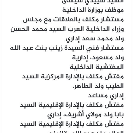
ﺍﻟﺴﻴﺪ ﺳﻴﻴﺪﻱ ﺳﻴﺴﻰ
ﻣﻮﻇﻒ ﺑﻮﺯﺍﺭﺓ ﺍﻟﺪﺍﺧﻠﻴﺔ
ﻣﺴﺘﺸﺎﺭ ﻣﻜﻠﻒ ﺑﺎﻟﻌﻼﻗﺎﺕ ﻣﻊ ﻣﺠﻠﺲ
ﻭﺯﺭﺍﺀ ﺍﻟﺪﺍﺧﻠﻴﺔ ﺍﻟﻌﺮﺏ ﺍﻟﺴﻴﺪ ﻣﺤﻤﺪ ﺍﻟﺤﺴﻦ
ﻭﻟﺪ ﻣﺤﻤﺪ ﺳﻌﺪ ﺇﺩﺍﺭﻱ
ﻣﺴﺘﺸﺎﺭ ﻓﻨﻲ ﺍﻟﺴﻴﺪﺓ ﺯﻳﻨﺐ ﺑﻨﺖ ﻋﺒﺪ ﺍﻟﻠﻪ
ﻭﻟﺪ ﻣﺴﻌﻮﺩ، ﺇﺩﺍﺭﻳﺔ
ﺍﻟﻤﻔﺘﺸﻴﺔ ﺍﻟﺪﺍﺧﻠﻴﺔ
ﻣﻔﺘﺶ ﻣﻜﻠﻒ ﺑﺎﻹﺩﺍﺭﺓ ﺍﻟﻤﺮﻛﺰﻳﺔ ﺍﻟﺴﻴﺪ
ﺍﻟﻄﻴﺐ ﻭﻟﺪ ﺍﻟﻄﺎﻫﺮ،
ﺇﺩﺍﺭﻱ ﻣﺴﺎﻋﺪ
ﻣﻔﺘﺶ ﻣﻜﻠﻒ ﺑﺎﻹﺩﺍﺭﺓ ﺍﻹﻗﻠﻴﻤﻴﺔ ﺍﻟﺴﻴﺪ
ﺑﺎﺑﺎ ﻭﻟﺪ ﻣﻮﻻﻱ ﺃﺷﺮﻳﻒ، ﺇﺩﺍﺭﻱ
ﻣﻔﺘﺶ ﻣﻜﻠﻒ ﺑﺎﻹﺩﺍﺭﺓ ﺍﻹﻗﻠﻴﻤﻴﺔ ﺍﻟﺴﻴﺪ