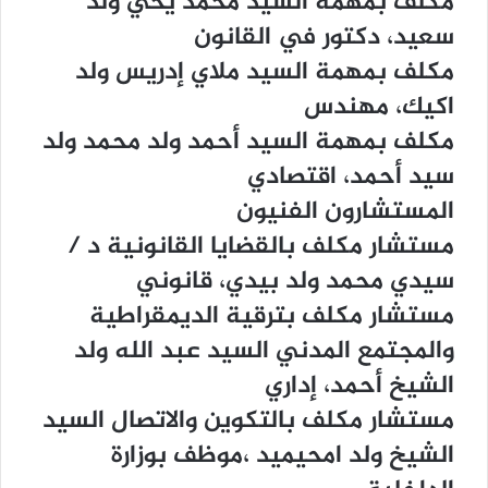
ﻣﻜﻠﻒ ﺑﻤﻬﻤﺔ ﺍﻟﺴﻴﺪ ﻣﺤﻤﺪ ﻳﺤﻲ ﻭﻟﺪ
ﺳﻌﻴﺪ، ﺩﻛﺘﻮﺭ ﻓﻲ ﺍﻟﻘﺎﻧﻮﻥ
ﻣﻜﻠﻒ ﺑﻤﻬﻤﺔ ﺍﻟﺴﻴﺪ ﻣﻼﻱ ﺇﺩﺭﻳﺲ ﻭﻟﺪ
ﺍﻛﻴﻚ، ﻣﻬﻨﺪﺱ
ﻣﻜﻠﻒ ﺑﻤﻬﻤﺔ ﺍﻟﺴﻴﺪ ﺃﺣﻤﺪ ﻭﻟﺪ ﻣﺤﻤﺪ ﻭﻟﺪ
ﺳﻴﺪ ﺃﺣﻤﺪ، ﺍﻗﺘﺼﺎﺩﻱ
ﺍﻟﻤﺴﺘﺸﺎﺭﻭﻥ ﺍﻟﻔﻨﻴﻮﻥ
ﻣﺴﺘﺸﺎﺭ ﻣﻜﻠﻒ ﺑﺎﻟﻘﻀﺎﻳﺎ ﺍﻟﻘﺎﻧﻮﻧﻴﺔ ﺩ /
ﺳﻴﺪﻱ ﻣﺤﻤﺪ ﻭﻟﺪ ﺑﻴﺪﻱ، ﻗﺎﻧﻮﻧﻲ
ﻣﺴﺘﺸﺎﺭ ﻣﻜﻠﻒ ﺑﺘﺮﻗﻴﺔ ﺍﻟﺪﻳﻤﻘﺮﺍﻃﻴﺔ
ﻭﺍﻟﻤﺠﺘﻤﻊ ﺍﻟﻤﺪﻧﻲ ﺍﻟﺴﻴﺪ ﻋﺒﺪ ﺍﻟﻠﻪ ﻭﻟﺪ
ﺍﻟﺸﻴﺦ ﺃﺣﻤﺪ، ﺇﺩﺍﺭﻱ
ﻣﺴﺘﺸﺎﺭ ﻣﻜﻠﻒ ﺑﺎﻟﺘﻜﻮﻳﻦ ﻭﺍﻻﺗﺼﺎﻝ ﺍﻟﺴﻴﺪ
ﺍﻟﺸﻴﺦ ﻭﻟﺪ ﺍﻣﺤﻴﻤﻴﺪ ،ﻣﻮﻇﻒ ﺑﻮﺯﺍﺭﺓ