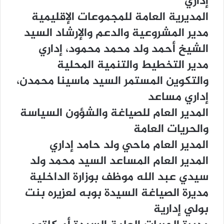
ﺇﺩﺍﺭﻱ
ﺍﻟﻤﺪﻳﺮﻳﺔ ﺍﻟﻌﺎﻣﺔ ﻟﻠﻤﺠﻤﻮﻋﺎﺕ ﺍﻹﻗﻠﻴﻤﻴﺔ
ﻣﺪﻳﺮ ﺍﻟﻤﺸﺮﻭﻋﻴﺔ ﻭﺍﻟﺪﻋﻢ ﻭﺍﻹﺭﺷﺎﺩ ﺍﻟﺴﻴﺪ
ﺍﻟﺸﻴﺦ ﺃﺣﻤﺪ ﻭﻟﺪ ﻣﺤﻤﺪ ﻣﺤﻤﻮﺩ، ﺇﺩﺍﺭﻱ
ﻣﺪﻳﺮ ﺍﻟﺘﺨﻄﻴﻂ ﻭﺍﻟﺘﻨﻤﻴﺔ ﺍﻟﻤﺤﻠﻴﺔ
ﻭﺍﻟﺘﻜﻮﻳﻦ ﺍﻟﻤﺴﺘﻤﺮ ﺍﻟﺴﻴﺪ ﻣﺎﺳﻴﻨﺎ ﻣﺤﻤﺪﻥ،
ﺇﺩﺍﺭﻱ ﻣﺴﺎﻋﺪ
ﺍﻟﻤﺪﻳﺮ ﺍﻟﻌﺎﻡ ﻟﻠﺼﻴﺎﻏﺔ ﻭﺍﻟﺸﺆﻭﻥ ﺍﻟﺴﻴﺎﺳﺔ
ﻭﺍﻟﺤﺮﻳﺎﺕ ﺍﻟﻌﺎﻣﺔ
ﺍﻟﻤﺪﻳﺮ ﺍﻟﻌﺎﻡ ﻣﺎﺣﻲ ﻭﻟﺪ ﺣﺎﻣﺪ ﺇﺩﺍﺭﻱ
ﺍﻟﻤﺪﻳﺮ ﺍﻟﻌﺎﻡ ﺍﻟﻤﺴﺎﻋﺪ ﺍﻟﺴﻴﺪ ﻣﺤﻤﺪ ﻭﻟﺪ
ﺳﻴﺪﻱ ﻋﺒﺪ ﺍﻟﻠﻪ ﻣﻮﻇﻒ ﺑﻮﺯﺍﺭﺓ ﺍﻟﺪﺍﺧﻠﻴﺔ
ﻣﺪﻳﺮﺓ ﺍﻟﺼﻴﺎﻏﺔ ﺍﻟﺴﻴﺪﺓ ﺑﻮﺑﻪ ﻟﻌﺰﻳﺮﻩ ﺑﻨﺖ
ﺑﻮﻟﻲ ﺇﺩﺍﺭﻳﺔ