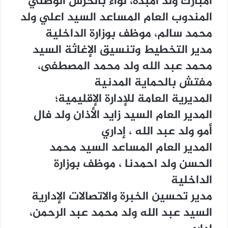
ﺍﻣﺒﺎﺭﻙ ﻭﻟﺪ ﺍﻣﺒﺪﻩ، ﻟﻮﺍﺀ ﺑﺎﻟﺤﺮﺱ ﺍﻟﻮﻃﻨﻲ
ﺍﻟﻤﻨﺪﻭﺏ ﺍﻟﻌﺎﻡ ﺍﻟﻤﺴﺎﻋﺪ ﺍﻟﺴﻴﺪ ﺍﻋﻠﻲ ﻭﻟﺪ
ﻣﺤﻤﺪ ﺳﺎﻟﻢ، ﻣﻮﻇﻒ ﺑﻮﺯﺍﺭﺓ ﺍﻟﺪﺍﺧﻠﻴﺔ
ﻣﺪﻳﺮ ﺍﻟﺘﺨﻄﻴﻂ ﻭﺗﻨﺴﻴﻖ ﺍﻹﻏﺎﺛﺔ ﺍﻟﺴﻴﺪ
ﻣﺤﻤﺪ ﻋﺒﺪ ﺍﻟﻠﻪ ﻭﻟﺪ ﻣﺤﻤﺪ ﺍﻟﻤﺼﻄﻔﻰ،
ﻣﻔﺘﺶ ﺑﺎﻟﺤﻤﺎﻳﺔ ﺍﻟﻤﺪﻧﻴﺔ
ﺍﻟﻤﺪﻳﺮﻳﺔ ﺍﻟﻌﺎﻣﺔ ﻟﻺﺩﺍﺭﺓ ﺍﻹﻗﻠﻴﻤﻴﺔ؛
ﺍﻟﻤﺪﻳﺮ ﺍﻟﻌﺎﻡ ﺍﻟﺴﻴﺪ ﺯﺍﻳﺪ ﺍﻷﺫﺍﻥ ﻭﻟﺪ ﻓﺎﻝ
ﺃﻣﻮ ﻭﻟﺪ ﻋﺒﺪ ﺍﻟﻠﻪ ، ﺇﺩﺍﺭﻱ
ﺍﻟﻤﺪﻳﺮ ﺍﻟﻌﺎﻡ ﺍﻟﻤﺴﺎﻋﺪ ﺍﻟﺴﻴﺪ ﻣﺤﻤﺪ
ﺍﻟﺤﺴﻦ ﻭﻟﺪ ﺍﺣﻤﺪﻧﺎ ، ﻣﻮﻇﻒ ﺑﻮﺯﺍﺭﺓ
ﺍﻟﺪﺍﺧﻠﻴﺔ
ﻣﺪﻳﺮ ﺗﺤﺴﻴﻦ ﺍﻟﺨﺒﺮﺓ ﻭﺍﻻﺗﺼﺎﻻﺕ ﺍﻹﺩﺍﺭﻳﺔ
ﺍﻟﺴﻴﺪ ﻋﺒﺪ ﺍﻟﻠﻪ ﻭﻟﺪ ﻣﺤﻤﺪ ﻋﺒﺪ ﺍﻟﺮﺣﻤﻦ،