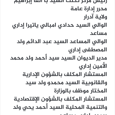
ﺭﺋﻴﺲ ﻣﺮﻛﺰ ﺗﻜﻨﺖ ﺍﻟﺴﻴﺪ ﺑﺎ ﺃﻟﻔﺎ ﺇﺑﺮﺍﻫﻴﻢ
ﻣﺤﺮﺭ ﺇﺩﺍﺭﺓ ﻋﺎﻣﺔ
ﻭﻻﻳﺔ ﺁﺩﺭﺍﺭ
ﺍﻟﻮﺍﻟﻲ ﺍﻟﺴﻴﺪ ﺣﺪﺍﺩﻱ ﺍﻣﺒﺎﻟﻲ ﻳﺎﺗﻴﺮﺍ ﺇﺩﺍﺭﻱ
ﻣﺴﺎﻋﺪ
ﺍﻟﻮﺍﻟﻲ ﺍﻟﻤﺴﺎﻋﺪ ﺍﻟﺴﻴﺪ ﻋﺒﺪ ﺍﻟﺪﺍﺋﻢ ﻭﻟﺪ
ﺍﻟﻤﺼﻄﻔﻰ ﺇﺩﺍﺭﻱ
ﻣﺪﻳﺮ ﺍﻟﺪﻳﻮﺍﻥ ﺍﻟﺴﻴﺪ ﺳﻴﺪ ﺃﺣﻤﺪ ﻭﻟﺪ ﻣﺤﻤﺪ
ﺍﻷﻣﻴﻦ ﺇﺩﺍﺭﻱ
ﺍﻟﻤﺴﺘﺸﺎﺭ ﺍﻟﻤﻜﻠﻒ ﺑﺎﻟﺸﺆﻭﻥ ﺍﻹﺩﺍﺭﻳﺔ
ﻭﺍﻟﻘﺎﻧﻮﺑﻴﺔ ﺍﻟﺴﻴﺪ ﻣﺤﻤﺪﻭ ﻭﻟﺪ ﺳﻴﺪ
ﺍﻟﻤﺨﺘﺎﺭ ﻣﻮﻇﻒ ﺑﺎﻟﻮﺯﺍﺭﺓ
ﺍﻟﻤﺴﺘﺸﺎﺭ ﺍﻟﻤﻜﻠﻒ ﺑﺎﻟﺸﺆﻭﻥ ﺍﻹﻗﺘﺼﺎﺩﻳﺔ
ﻭﺍﻟﺘﻨﻤﻴﺔ ﺍﻟﻤﺤﻠﻴﺔ ﺍﻟﺴﻴﺪ ﺃﺣﻤﺪ ﻳﺤﻲ ﻭﻟﺪ