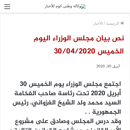
الق
الرئيسية
/
الأخبار
نص بيان مجلس الوزراء اليوم
الخميس 30/04/2020
أبريل 30, 2020
ﺍﺟﺘﻤﻊ ﻣﺠﻠﺲ ﺍﻟﻮﺯﺭﺍﺀ ﻳﻮﻡ ﺍﻟﺨﻤﻴﺲ 30
ﺃﺑﺮﻳﻞ 2020 ﺗﺤﺖ ﺭﺋﺎﺳﺔ ﺻﺎﺣﺐ ﺍﻟﻔﺨﺎﻣﺔ
ﺍﻟﺴﻴﺪ ﻣﺤﻤﺪ ﻭﻟﺪ ﺍﻟﺸﻴﺦ ﺍﻟﻐﺰﻭﺍﻧﻲ، ﺭﺋﻴﺲ
ﺍﻟﺠﻤﻬﻮﺭﻳﺔ . .
ﻭﻗﺪ ﺩﺭﺱ ﺍﻟﻤﺠﻠﺲ ﻭﺻﺎﺩﻕ ﻋﻠﻰ ﻣﺸﺮﻭﻉ