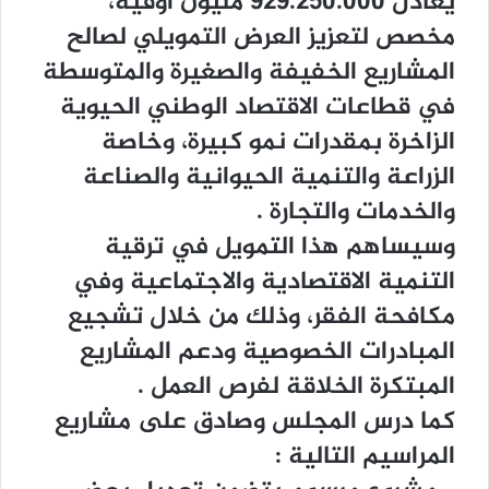
ﻳﻌﺎﺩﻝ 929.250.000 ﻣﻠﻴﻮﻥ ﺃﻭﻗﻴﺔ،
ﻣﺨﺼﺺ ﻟﺘﻌﺰﻳﺰ ﺍﻟﻌﺮﺽ ﺍﻟﺘﻤﻮﻳﻠﻲ ﻟﺼﺎﻟﺢ
ﺍﻟﻤﺸﺎﺭﻳﻊ ﺍﻟﺨﻔﻴﻔﺔ ﻭﺍﻟﺼﻐﻴﺮﺓ ﻭﺍﻟﻤﺘﻮﺳﻄﺔ
ﻓﻲ ﻗﻄﺎﻋﺎﺕ ﺍﻻﻗﺘﺼﺎﺩ ﺍﻟﻮﻃﻨﻲ ﺍﻟﺤﻴﻮﻳﺔ
ﺍﻟﺰﺍﺧﺮﺓ ﺑﻤﻘﺪﺭﺍﺕ ﻧﻤﻮ ﻛﺒﻴﺮﺓ، ﻭﺧﺎﺻﺔ
ﺍﻟﺰﺭﺍﻋﺔ ﻭﺍﻟﺘﻨﻤﻴﺔ ﺍﻟﺤﻴﻮﺍﻧﻴﺔ ﻭﺍﻟﺼﻨﺎﻋﺔ
ﻭﺍﻟﺨﺪﻣﺎﺕ ﻭﺍﻟﺘﺠﺎﺭﺓ .
ﻭﺳﻴﺴﺎﻫﻢ ﻫﺬﺍ ﺍﻟﺘﻤﻮﻳﻞ ﻓﻲ ﺗﺮﻗﻴﺔ
ﺍﻟﺘﻨﻤﻴﺔ ﺍﻻﻗﺘﺼﺎﺩﻳﺔ ﻭﺍﻻﺟﺘﻤﺎﻋﻴﺔ ﻭﻓﻲ
ﻣﻜﺎﻓﺤﺔ ﺍﻟﻔﻘﺮ، ﻭﺫﻟﻚ ﻣﻦ ﺧﻼﻝ ﺗﺸﺠﻴﻊ
ﺍﻟﻤﺒﺎﺩﺭﺍﺕ ﺍﻟﺨﺼﻮﺻﻴﺔ ﻭﺩﻋﻢ ﺍﻟﻤﺸﺎﺭﻳﻊ
ﺍﻟﻤﺒﺘﻜﺮﺓ ﺍﻟﺨﻼﻗﺔ ﻟﻔﺮﺹ ﺍﻟﻌﻤﻞ .
ﻛﻤﺎ ﺩﺭﺱ ﺍﻟﻤﺠﻠﺲ ﻭﺻﺎﺩﻕ ﻋﻠﻰ ﻣﺸﺎﺭﻳﻊ
ﺍﻟﻤﺮﺍﺳﻴﻢ ﺍﻟﺘﺎﻟﻴﺔ :