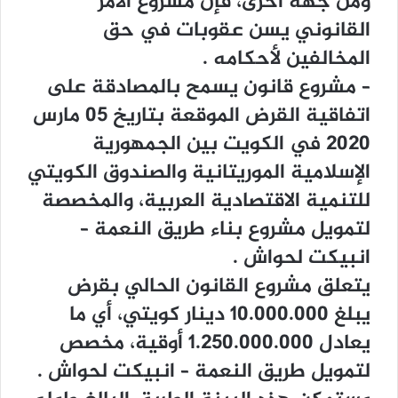
ﻭﻣﻦ ﺟﻬﺔ ﺃﺧﺮﻯ، ﻓﺈﻥ ﻣﺸﺮﻭﻉ ﺍﻷﻣﺮ
ﺍﻟﻘﺎﻧﻮﻧﻲ ﻳﺴﻦ ﻋﻘﻮﺑﺎﺕ ﻓﻲ ﺣﻖ
ﺍﻟﻤﺨﺎﻟﻔﻴﻦ ﻷﺣﻜﺎﻣﻪ .
– ﻣﺸﺮﻭﻉ ﻗﺎﻧﻮﻥ ﻳﺴﻤﺢ ﺑﺎﻟﻤﺼﺎﺩﻗﺔ ﻋﻠﻰ
ﺍﺗﻔﺎﻗﻴﺔ ﺍﻟﻘﺮﺽ ﺍﻟﻤﻮﻗﻌﺔ ﺑﺘﺎﺭﻳﺦ 05 ﻣﺎﺭﺱ
2020 ﻓﻲ ﺍﻟﻜﻮﻳﺖ ﺑﻴﻦ ﺍﻟﺠﻤﻬﻮﺭﻳﺔ
ﺍﻹﺳﻼﻣﻴﺔ ﺍﻟﻤﻮﺭﻳﺘﺎﻧﻴﺔ ﻭﺍﻟﺼﻨﺪﻭﻕ ﺍﻟﻜﻮﻳﺘﻲ
ﻟﻠﺘﻨﻤﻴﺔ ﺍﻻﻗﺘﺼﺎﺩﻳﺔ ﺍﻟﻌﺮﺑﻴﺔ، ﻭﺍﻟﻤﺨﺼﺼﺔ
ﻟﺘﻤﻮﻳﻞ ﻣﺸﺮﻭﻉ ﺑﻨﺎﺀ ﻃﺮﻳﻖ ﺍﻟﻨﻌﻤﺔ –
ﺍﻧﺒﻴﻜﺖ ﻟﺤﻮﺍﺵ .
ﻳﺘﻌﻠﻖ ﻣﺸﺮﻭﻉ ﺍﻟﻘﺎﻧﻮﻥ ﺍﻟﺤﺎﻟﻲ ﺑﻘﺮﺽ
ﻳﺒﻠﻎ 10.000.000 ﺩﻳﻨﺎﺭ ﻛﻮﻳﺘﻲ، ﺃﻱ ﻣﺎ
ﻳﻌﺎﺩﻝ 1.250.000.000 ﺃﻭﻗﻴﺔ، ﻣﺨﺼﺺ
ﻟﺘﻤﻮﻳﻞ ﻃﺮﻳﻖ ﺍﻟﻨﻌﻤﺔ – ﺍﻧﺒﻴﻜﺖ ﻟﺤﻮﺍﺵ .