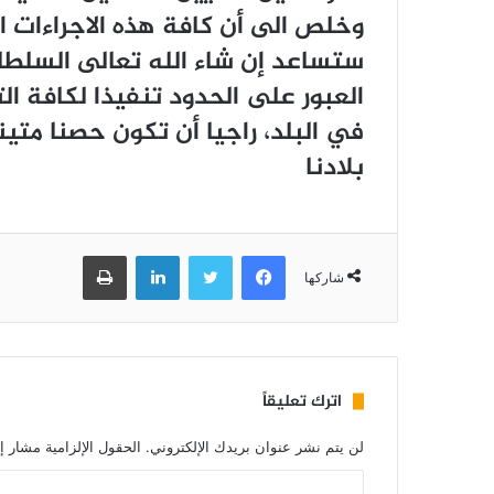
ﻭﺧﻠﺺ ﺍﻟﻰ ﺃﻥ ﻛﺎﻓﺔ ﻫﺬﻩ ﺍﻻﺟﺮﺍﺀﺍﺕ ﺍ
ﺳﺘﺴﺎﻋﺪ ﺇﻥ ﺷﺎﺀ ﺍﻟﻠﻪ ﺗﻌﺎﻟﻰ ﺍﻟﺴﻠﻄ
ﺍﻟﻌﺒﻮﺭ ﻋﻠﻰ ﺍﻟﺤﺪﻭﺩ ﺗﻨﻔﻴﺬﺍ ﻟﻜﺎﻓﺔ ﺍﻟ
ﻓﻲ ﺍﻟﺒﻠﺪ، ﺭﺍﺟﻴﺎ ﺃﻥ ﺗﻜﻮﻥ ﺣﺼﻨﺎ ﻣﺘﻴ
ﺑﻼﺩﻧﺎ
فيسبوك
تويتر
لينكدإن
طباعة
شاركها
اترك تعليقاً
لن يتم نشر عنوان بريدك الإلكتروني.
الحقول الإلزامية مشار إل