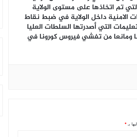
ﻟﺘﻲ ﺗﻢ ﺍﺗﺨﺎﺫﻫﺎ ﻋﻠﻰ ﻣﺴﺘﻮﻯ ﺍﻟﻮﻻﻳﺔ
ﺎﺕ ﺍﻻﻣﻨﻴﺔ ﺩﺍﺧﻞ ﺍﻟﻮﻻﻳﺔ ﻓﻲ ﺿﺒﻂ ﻧﻘﺎﻁ
ﺘﻌﻠﻴﻤﺎﺕ ﺍﻟﺘﻲ ﺃﺻﺪﺭﺗﻬﺎ ﺍﻟﺴﻠﻄﺎﺕ ﺍﻟﻌﻠﻴﺎ
ﻨﺎ ﻭﻣﺎﻧﻌﺎ ﻣﻦ ﺗﻔﺸﻲ ﻓﻴﺮﻭﺱ ﻛﻮﺭﻭﻧﺎ ﻓﻲ
يها بـ
*