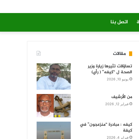
ة
اتصل بنا
مقالات
تساؤلات تثيرها زيارة وزير
الصحة ل “كيفه” ( رأي)
يونيو 10, 2026
من الأرشيف
فبراير 12, 2026
كيفه : مبادرة “منزعجون” في
كيفة
فبراير 4, 2026