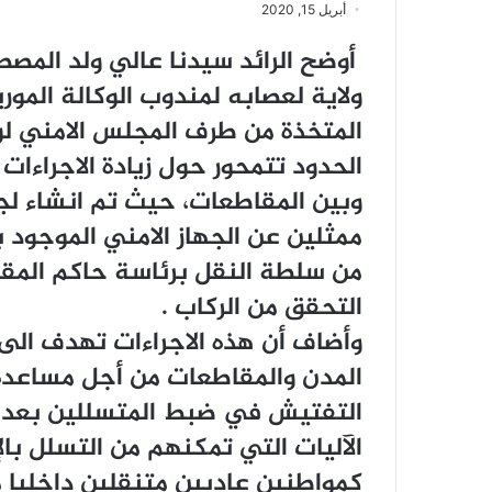
أبريل 15, 2020
أوضح ﺍﻟﺮﺍﺋﺪ ﺳﻴﺪﻧﺎ ﻋﺎﻟﻲ ﻭﻟﺪ ﺍﻟﻤﺼ
ﻭﻻﻳﺔ ﻟﻌﺼﺎﺑﻪ ﻟﻤﻨﺪﻭﺏ ﺍﻟﻮﻛﺎﻟﺔ ﺍﻟﻤﻮﺭﻳﺘ
ﺍﻟﻤﺘﺨﺬﺓ ﻣﻦ ﻃﺮﻑ ﺍﻟﻤﺠﻠﺲ ﺍﻻﻣﻨﻲ ﻟﻮ
ﺍﻟﺤﺪﻭﺩ ﺗﺘﻤﺤﻮﺭ ﺣﻮﻝ ﺯﻳﺎﺩﺓ ﺍﻻﺟﺮﺍﺀﺍﺕ 
ﻭﺑﻴﻦ ﺍﻟﻤﻘﺎﻃﻌﺎﺕ، ﺣﻴﺚ ﺗﻢ ﺍﻧﺸﺎﺀ 
ﻣﻤﺜﻠﻴﻦ ﻋﻦ ﺍﻟﺠﻬﺎﺯ ﺍﻻﻣﻨﻲ ﺍﻟﻤﻮﺟﻮﺩ 
ﻣﻦ ﺳﻠﻄﺔ ﺍﻟﻨﻘﻞ ﺑﺮﺋﺎﺳﺔ ﺣﺎﻛﻢ ﺍﻟﻤﻘ
ﺍﻟﺘﺤﻘﻖ ﻣﻦ ﺍﻟﺮﻛﺎﺏ .
ﻭﺃﺿﺎﻑ ﺃﻥ ﻫﺬﻩ ﺍﻻﺟﺮﺍﺀﺍﺕ ﺗﻬﺪﻑ ﺍﻟﻰ 
ﺍﻟﻤﺪﻥ ﻭﺍﻟﻤﻘﺎﻃﻌﺎﺕ ﻣﻦ ﺃﺟﻞ ﻣﺴﺎﻋﺪﺓ 
ﺍﻟﺘﻔﺘﻴﺶ ﻓﻲ ﺿﺒﻂ ﺍﻟﻤﺘﺴﻠﻠﻴﻦ ﺑﻌﺪ ﺃﻥ
ﺍﻵﻟﻴﺎﺕ ﺍﻟﺘﻲ ﺗﻤﻜﻨﻬﻢ ﻣﻦ ﺍﻟﺘﺴﻠﻞ ﺑﺎﻹ
ﻛﻤﻮﺍﻃﻨﻴﻦ ﻋﺎﺩﻳﻴﻦ ﻣﺘﻨﻘﻠﻴﻦ ﺩﺍﺧﻠﻴﺎ ﻣ