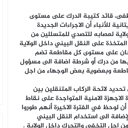
ﻄﻔﻰ، ﻗﺎﺋﺪ ﻛﺘﻴﺒﺔ ﺍﻟﺪﺭﻙ ﻋﻠﻰ ﻣﺴﺘﻮﻯ
ﺎﻧﻴﺔ ﻟﻸﻧﺒﺎﺀ ﺃﻥ ﺍﻻﺟﺮﺍﺀﺍﺕ ﺍﻟﺠﺪﻳﺪﺓ
ﻻﻳﺔ ﻟﻌﺼﺎﺑﻪ ﻟﻠﺘﺼﺪﻱ ﻟﻠﻤﺘﺴﻠﻠﻴﻦ ﻣﻦ
ﺍﻟﻤﺘﺨﺬﺓ ﻋﻠﻰ ﺍﻟﻨﻘﻞ ﺍﻟﺒﻴﻨﻲ ﺩﺍﺧﻞ ﺍﻟﻮﻻﻳﺔ
ﻟﺠﺎﻥ ﻋﻠﻰ ﻣﺴﺘﻮﻯ ﻛﻞ ﻣﻘﺎﻃﻌﺔ ﺗﻀﻢ
ﺑﻬﺎ ﻣﻦ ﺩﺭﻙ ﺃﻭ ﺷﺮﻃﺔ ﺍﺿﺎﻓﺔ ﺍﻟﻰ ﻣﺴﺆﻭﻝ
ﺎﻃﻌﺔ ﻭﺑﻌﻀﻮﻳﺔ ﺑﻌﺾ ﺍﻟﻮﺟﻬﺎﺀ ﻣﻦ ﺍﺟﻞ
ﺗﺤﺪﻳﺪ ﻻﺋﺤﺔ ﺍﻟﺮﻛﺎﺏ ﺍﻟﻤﺘﻨﻘﻠﻴﻦ ﺑﻴﻦ
ﺍﻻﺟﻬﺰﺓ ﺍﻻﻣﻨﻴﺔ ﺍﻟﻤﺘﻮﺍﺟﺪﺓ ﻋﻠﻰ ﻧﻘﺎﻁ
 ﻟﻮﺣﻆ ﻓﻲ ﺍﻟﻔﺘﺮﺓ ﺍﻻﺧﻴﺮﺓ ﺃﻧﻬﻢ ﻃﻮﺭﻭﺍ
ﺿﺎﻓﺔ ﺍﻟﻰ ﺍﺳﺘﺨﺪﺍﻡ ﺍﻟﻨﻘﻞ ﺍﻟﺒﻴﻨﻲ
ﻦ ﺍﺟﻞ ﺍﻟﺘﺨﻔﻲ ﻭﺍﻟﺘﺤﺮﻙ ﺩﺍﺧﻞ ﺍﻟﻮﻻﻳﺔ .