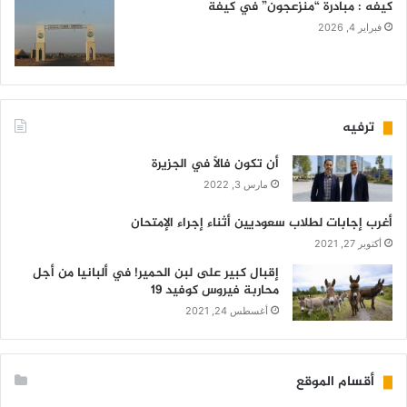
كيفه : مبادرة “منزعجون” في كيفة
فبراير 4, 2026
ترفيه
أن تكون فالاً في الجزيرة
مارس 3, 2022
أغرب إجابات لطلاب سعوديين أثناء إجراء الإمتحان
أكتوبر 27, 2021
إقبال كبير على لبن الحمير! في ألبانيا من أجل
محاربة فيروس كوفيد 19
أغسطس 24, 2021
أقسام الموقع