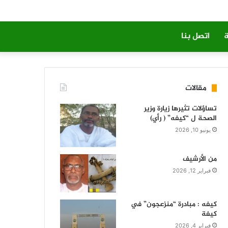
ة
اتصل بنا
مقالات
تساؤلات تثيرها زيارة وزير
الصحة ل “كيفه” ( رأي)
يونيو 10, 2026
من الأرشيف
فبراير 12, 2026
كيفه : مبادرة “منزعجون” في
كيفة
فبراير 4, 2026