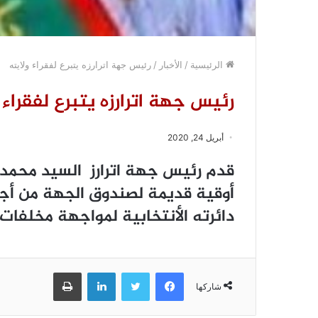
الرئيسية
/
الأخبار
/
رئيس جهة اترارزه يتبرع لفقراء ولايته
رئيس جهة اترارزه يتبرع لفقراء 
أبريل 24, 2020
قدم رئيس جهة اترارز السيد محمد ول
أوقية قديمة لصندوق الجهة من أجل
دائرته الأنتخابية لمواجهة مخلفات
فيسبوك
تويتر
لينكدإن
طباعة
شاركها