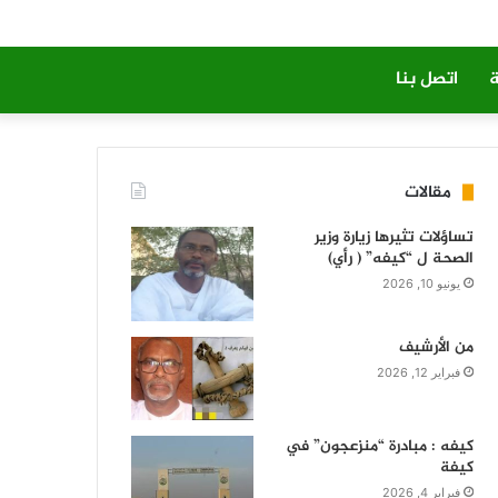
ة
اتصل بنا
مقالات
تساؤلات تثيرها زيارة وزير
الصحة ل “كيفه” ( رأي)
يونيو 10, 2026
من الأرشيف
فبراير 12, 2026
كيفه : مبادرة “منزعجون” في
كيفة
فبراير 4, 2026