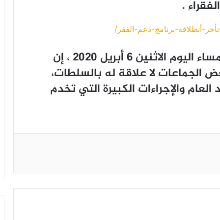
ﻔﻘﺮﺍﺀ .
ﻭﻗﺎﻟﺖ ﺍﻟﻠﺠﻨﺔ ﺧﻼﻝ ﺍﺟﺘﻤﺎﻉ ﻋﻘﺪﺗﻪ ﻣﺴﺎﺀ ﺍﻟﻴﻮﻡ ﺍﻻﺛﻨﻴﻦ 6 ﺃﺑﺮﻳﻞ 2020 ، ﺇﻥ
ﻌﺾ ﺍﻟﺠﻤﺎﻋﺎﺕ ﻻ ﻋﻼﻗﺔ ﻟﻪ ﺑﺎﻟﺴﻠﻄﺎﺕ،
ﻟﻌﺎﻡ ﻭﺍﻹﺟﺮﺍﺀﺍﺕ ﺍﻟﻜﺒﻴﺮﺓ ﺍﻟﺘﻲ ﺗﺨﺪﻡ