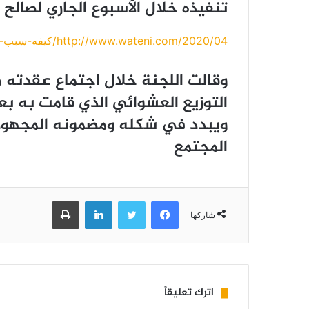
ﺗﻨﻔﻴﺬﻩ ﺧﻼﻝ ﺍﻷﺳﺒﻮﻉ ﺍﻟﺠﺎﺭﻱ ﻟﺼﺎﻟﺢ ﺍﻟ
http://www.wateni.com/2020/04/كيفه-سبب-تأخر-أنطلاقة-برنامج-دعم-الفقر/
ﺍﻟﺘﻮﺯﻳﻊ ﺍﻟﻌﺸﻮﺍﺋﻲ ﺍﻟﺬﻱ ﻗﺎﻣﺖ ﺑﻪ ﺑ
ﻭﻳﺒﺪﺩ ﻓﻲ ﺷﻜﻠﻪ ﻭﻣﻀﻤﻮﻧﻪ ﺍﻟﻤﺠﻬﻮﺩ ﺍ
ﺍﻟﻤﺠﺘﻤﻊ
فيسبوك
تويتر
لينكدإن
طباعة
شاركها
اترك تعليقاً