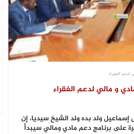
لي لدعم الفقراء
ادي و مالي لدعم الفقراء
ﻝ ﺇﺳﻤﺎﻋﻴﻞ ﻭﻟﺪ ﺑﺪﻩ ﻭﻟﺪ ﺍﻟﺸﻴﺦ ﺳﻴﺪﻳﺎ، ﺇﻥ
ﻴﺮﺓ ﻋﻠﻰ ﺑﺮﻧﺎﻣﺞ ﺩﻋﻢ ﻣﺎﺩﻱ ﻭﻣﺎﻟﻲ ﺳﻴﺒﺪﺃ