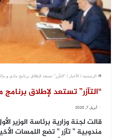
الرئيسية
/
الأخبار
/
“التآزر” تستعد لإطلاق برنامج مادي و ما
“التآزر” تستعد لإطلاق برنامج م
أبريل 7, 2020
ﻗﺎﻟﺖ ﻟﺠﻨﺔ ﻭﺯﺍﺭﻳﺔ ﺑﺮﺋﺎﺳﺔ ﺍﻟﻮﺯﻳﺮ ﺍﻷﻭ
ﻣﻨﺪﻭﺑﻴﺔ ” ﺗﺂﺯﺭ ” ﺗﻀﻊ ﺍﻟﻠﻤﺴﺎﺕ ﺍﻷﺧ