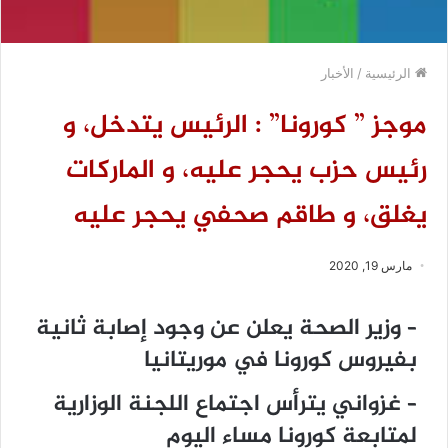
الرئيسية
/
الأخبار
موجز ” كورونا” : الرئيس يتدخل، و
رئيس حزب يحجر عليه، و الماركات
يغلق، و طاقم صحفي يحجر عليه
مارس 19, 2020
– وزير الصحة يعلن عن وجود إصابة ثانية
بفيروس كورونا في موريتانيا
– ﻏﺰﻭﺍﻧﻲ ﻳﺘﺮﺃﺱ ﺍﺟﺘﻤﺎﻉ ﺍﻟﻠﺠﻨﺔ ﺍﻟﻮﺯﺍﺭﻳﺔ
ﻟﻤﺘﺎﺑﻌﺔ ﻛﻮﺭﻭﻧﺎ مساء اليوم