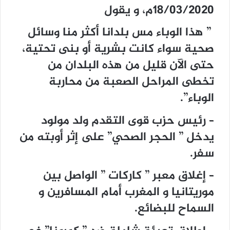
18/03/2020م، و يقول
” ﻫﺬﺍ ﺍﻟﻮﺑﺎﺀ ﻣﺲ ﺑﻠﺪﺍﻧﺎ ﺃﻛﺜﺮ ﻣﻨﺎ ﻭﺳﺎﺋﻞ
ﺻﺤﻴﺔ ﺳﻮﺍﺀ ﻛﺎﻧﺖ ﺑﺸﺮﻳﺔ ﺃﻭ ﺑﻨﻰ ﺗﺤﺘﻴﺔ،
ﺣﺘﻰ ﺍﻵﻥ ﻗﻠﻴﻞ ﻣﻦ ﻫﺬﻩ ﺍﻟﺒﻠﺪﺍﻥ ﻣﻦ
ﺗﺨﻄﻰ ﺍﻟﻤﺮﺍﺣﻞ ﺍﻟﺼﻌﺒﺔ ﻣﻦ ﻣﺤﺎﺭﺑﺔ
ﺍﻟﻮﺑﺎﺀ”.
– رئيس حزب قوى التقدم ولد مولود
يدخل ” الحجر الصحي” على إثر أوبته من
سفر.
– إغلاق معبر ” كاركات ” الواصل بين
موريتانيا و المغرب أمام المسافرين و
السماح للبضائع.