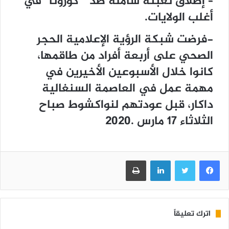
– إطلاق تعبئة شاملة ضد ” كورونا” في
أغلب الولايات.
-ﻓﺮﺿﺖ ﺷﺒﻜﺔ ﺍﻟﺮﺅﻳﺔ ﺍﻹﻋﻼﻣﻴﺔ ﺍﻟﺤﺠﺮ
ﺍﻟﺼﺤﻲ ﻋﻠﻰ ﺃﺭﺑﻌﺔ ﺃﻓﺮﺍﺩ ﻣﻦ ﻃﺎﻗﻤﻬﺎ،
ﻛﺎﻧﻮﺍ ﺧﻼﻝ ﺍﻷﺳﺒﻮﻋﻴﻦ ﺍﻷﺧﻴﺮﻳﻦ ﻓﻲ
ﻣﻬﻤﺔ ﻋﻤﻞ ﻓﻲ ﺍﻟﻌﺎﺻﻤﺔ ﺍﻟﺴﻨﻐﺎﻟﻴﺔ
ﺩﺍﻛﺎﺭ، ﻗﺒﻞ ﻋﻮﺩﺗﻬﻢ ﻟﻨﻮﺍﻛﺸﻮﻁ ﺻﺒﺎﺡ
ﺍﻟﺜﻼﺛﺎﺀ 17 ﻣﺎﺭﺱ .2020
فيسبوك
تويتر
لينكدإن
طباعة
اترك تعليقاً