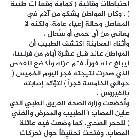
ﺍﺣﺘﻴﺎﻃﺎﺕ ﻭﻗﺎﺋﻴﺔ ‏( ﻛﻤﺎﻣﺔ ﻭﻗﻔﺎﺯﺍﺕ ﻃﺒﻴﺔ
‏) ، ﻭﻛﺎﻥ ﺍﻟﻤﻮﺍﻃﻦ ﻳﺸﻜﻮ ﻣﻦ ﺁﻻﻡ ﻓﻲ
ﺍﻟﻤﻔﺎﺻﻞ ﻭﺣﺎﻟﺔ ﺇﻋﻴﺎﺀ ﻋﺎﻣﺔ، ﻭﻟﻜﻨﻪ ﻻ
ﻳﻌﺎﻧﻲ ﻣﻦ ﺃﻱ ﺣﻤﻰ ﺃﻭ ﺳُﻌﺎﻝ .
ﻭﺃﺛﻨﺎﺀ ﺍﻟﻤﻌﺎﻳﻨﺔ ﺍﻛﺘﺸﻒ ﺍﻟﻄﺒﻴﺐ ﺃﻥ
ﺍﻟﻤﻮﺍﻃﻦ ﻋﺎﺋﺪ ﻗﺒﻞ ﻋﺸﺮﺓ ﺃﻳﺎﻡ ﻣﻦ ﻓﺮﻧﺴﺎ،
ﻟﻴﺒﻠﻎ ﻋﻨﻪ ﻓﻮﺭﺍً، ﻓﺘﻢ ﻋﺰﻟﻪ ﻭﺃﺧﻀﻊ ﻟﻠﻔﺤﺺ
ﺍﻟﺬﻱ ﺻﺪﺭﺕ ﻧﺘﻴﺠﺘﻪ ﻓﺠﺮ ﺍﻟﻴﻮﻡ ﺍﻟﺨﻤﻴﺲ ‏(
ﺣﻮﺍﻟﻲ ﺍﻟﺨﺎﻣﺴﺔ ﻓﺠﺮﺍً ‏) ﻟﺘﺆﻛﺪ ﺇﺻﺎﺑﺘﻪ
ﺑﺎﻟﻔﻴﺮﻭﺱ .
ﻭﺃﺧﻀﻌﺖ ﻭﺯﺍﺭﺓ ﺍﻟﺼﺤﺔ ﺍﻟﻔﺮﻳﻖ ﺍﻟﻄﺒﻲ ﺍﻟﺬﻱ
ﻋﺎﻳﻦ ﺍﻟﻤﺼﺎﺏ ‏( ﺍﻟﻄﺒﻴﺐ ﻭﺍﻟﻤﻤﺮﺽ ﻭﺍﻟﻔﻨﻲ
‏) ﻟﻠﺤﺠﺮ ﺍﻟﺼﺤﻲ، ﻛﻤﺎ ﻭﺿﻌﺖ ﻓﻴﻪ ﻋﺎﺋﻠﺔ
ﺍﻟﻤﺼﺎﺏ، ﻭﻓﺘﺤﺖ ﺗﺤﻘﻴﻘﺎً ﺣﻮﻝ ﺗﺤﺮﻛﺎﺕ