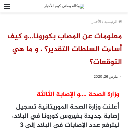
الق
الرئيسية
/
الأخبار
معلومات عن المصاب بكورونا…و كيف
أساءت السلطات التقدير؟ ، و ما هي
التوقعات؟
مارس 26, 2020
وزارة الصحة ….و الإصابة الثالثة
أﻋﻠﻨﺖ ﻭﺯﺍﺭﺓ ﺍﻟﺼﺤﺔ ﺍﻟﻤﻮﺭﻳﺘﺎﻧﻴﺔ ﺗﺴﺠﻴﻞ
ﺇﺻﺎﺑﺔ ﺟﺪﻳﺪﺓ ﺑﻔﻴﺮﻭﺱ ﻛﻮﺭﻭﻧﺎ ﻓﻲ ﺍﻟﺒﻼﺩ،
ﻟﻴﺘﺮﻓﻊ ﻋﺪﺩ ﺍﻹﺻﺎﺑﺎﺕ ﻓﻲ ﺍﻟﺒﻼﺩ ﺇﻟﻰ 3