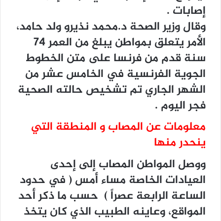
ﺇﺻﺎﺑﺎﺕ .
ﻭﻗﺎﻝ ﻭﺯﻳﺮ ﺍﻟﺼﺤﺔ د.ﻣﺤﻤﺪ ﻧﺬﻳﺮﻭ ﻭﻟﺪ ﺣﺎﻣﺪ،
ﺍﻷﻣﺮ ﻳﺘﻌﻠﻖ ﺑﻤﻮﺍﻃﻦ ﻳﺒﻠﻎ ﻣﻦ ﺍﻟﻌﻤﺮ 74
ﺳﻨﺔ ﻗﺪﻡ ﻣﻦ ﻓﺮﻧﺴﺎ ﻋﻠﻰ ﻣﺘﻦ ﺍﻟﺨﻄﻮﻁ
ﺍﻟﺠﻮﻳﺔ ﺍﻟﻔﺮﻧﺴﻴﺔ ﻓﻲ ﺍﻟﺨﺎﻣﺲ ﻋﺸﺮ ﻣﻦ
ﺍﻟﺸﻬﺮ ﺍﻟﺠﺎﺭﻱ ﺗﻢ ﺗﺸﺨﻴﺺ ﺣﺎﻟﺘﻪ ﺍﻟﺼﺤﻴﺔ
ﻓﺠﺮ ﺍﻟﻴﻮﻡ .
معلومات عن المصاب و المنطقة التي
ينحدر منها
ﻭﻭﺻﻞ ﺍﻟﻤﻮﺍﻃﻦ ﺍﻟﻤﺼﺎﺏ ﺇﻟﻰ ﺇﺣﺪﻯ
ﺍﻟﻌﻴﺎﺩﺍﺕ ﺍﻟﺨﺎﺻﺔ ﻣﺴﺎﺀ ﺃﻣﺲ ‏( ﻓﻲ ﺣﺪﻭﺩ
ﺍﻟﺴﺎﻋﺔ ﺍﻟﺮﺍﺑﻌﺔ ﻋﺼﺮﺍً ‏) حسب ما ذكر أحد
المواقع، ﻭﻋﺎﻳﻨﻪ ﺍﻟﻄﺒﻴﺐ ﺍﻟﺬﻱ ﻛﺎﻥ ﻳﺘﺨﺬ