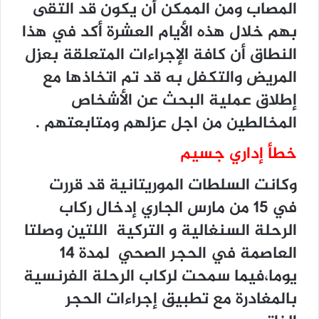
ﺍﻟﻤﺼﺎﺏ ﻭﻣﻦ ﺍﻟﻤﻤﻜﻦ ﺃﻥ ﻳﻜﻮﻥ ﻗﺪ ﺍﻟﺘﻘﻰ
ﺑﻬﻢ ﺧﻼﻝ ﻫﺬﻩ ﺍﻷﻳﺎﻡ ﺍﻟﻌﺸﺮﺓ ﺃﻛﺪ ﻓﻲ ﻫﺬﺍ
ﺍﻟﻨﻄﺎﻕ ﺃﻥ ﻛﺎﻓﺔ ﺍﻹﺟﺮﺍﺀﺍﺕ ﺍﻟﻤﺘﻌﻠﻘﺔ ﺑﻌﺰﻝ
ﺍﻟﻤﺮﻳﺾ ﻭﺍﻟﺘﻜﻔﻞ ﺑﻪ ﻗﺪ ﺗﻢ ﺍﺗﺨﺎﺫﻫﺎ ﻣﻊ
ﺇﻃﻼﻕ ﻋﻤﻠﻴﺔ ﺍﻟﺒﺤﺚ ﻋﻦ ﺍﻷﺷﺨﺎﺹ
ﺍﻟﻤﺨﺎﻟﻄﻴﻦ ﻣﻦ ﺍﺟﻞ ﻋﺰﻟﻬﻢ ﻭﻣﺘﺎﺑﻌﺘﻬﻢ .
خطأ إداري جسيم
وكانت السلطات الموريتانية قد قررت
في 15 من مارس الجاري إدخال ركاب
الرحلة السنغالية و التركية اللتين وصلتا
العاصمة في الحجر الصحي لمدة 14
يوما،فيما سمحت لركاب الرحلة الفرنسية
بالمغادرة مع تطبيق إجراءات الحجر