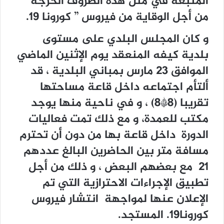
المتبعة في مثل هذه الظروف الحرجة
من أجل الوقاية من فيروس ” كورونا 19.
و كان ﺍﻟﻤﺠﻠﺲ ﺍﻟﺒﻠﺪﻱ ﻋﻠﻰ ﻣﺴﺘﻮﻯ
ﺑﻠﺪﻳﺔ ﻛﻴﻔﻪ المنعقد يوم ﺍﻹﺛﻨﻴﻦ الماضي
ﺍﻟﻤﻮﺍﻓﻖ 23 ﻣﺎﺭﺱ ﺑﻤﺒﺎﻧﻲ ﺍﻟﺒﻠﺪﻳﺔ ، قد
ألتأم اجتماعه داخل قاعة مساحتها
تقريبا (8*8) ، و في ناحية منها يوجد
مكتب للعمدة، و مع ذلك تمت فعاليات
الدورة داخل قاعة بها من دون أن تحترم
مسافة متر بين الحاضرين البالغ عددهم
21 مع بعضهم البعض ، و ذلك من أجل
تطبيق الإجراءات الاحترازية التي تم
الإعلان عنها لمواجهة انتشار فيروس
كورونا19. المستجد.