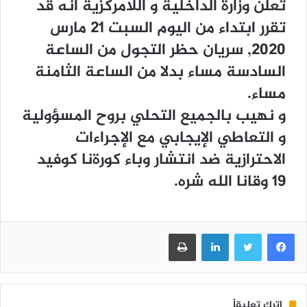
تعلن وزارة الداخلية و اللامركزية أنه قد
تقرر ابتداء من اليوم السبت 21 مارس
2020, سريان حظر التجول من الساعة
السادسة مساء بدلا من الساعة الثامنة
مساء.
و نهيب بالجميع التحلي بروح المسؤولية
و التعاطي الإيجابي مع الإجراءات
الاحترازية ضد انتشار وباء كورةنا كوفيد
19 وقانا الله شره.
فيسبوك
تويتر
لينكدإن
طباعة
اترك تعليقاً