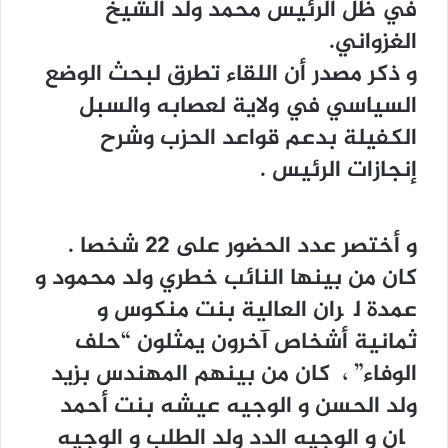
في ظل الرئيس محمد ولد الشيخ
الغزواني.
و ذكر مصدر أن ﺍﻟﻠﻘﺎﺀ تطرق ﻟﺒﺤﺚ ﺍﻟﻮﺿﻊ
ﺍﻟﺴﻴﺎﺳﻲ ﻓﻲ ولاية لعصابه ﻭﺍﻟﺴﺒﻞ
ﺍﻟﻜﻔﻴﻠﺔ ﺑﺪﻋﻢ قواعد الحزب ﻭﺷﺮﺡ
ﺇﻧﺠﺎﺯﺍﺕ ﺍﻟﺮﺋﻴﺲ .
و أختصر عدد الحضور على 22 شخصا .
كان من بينها النائب خطري ولد محمود و
عمدة لگران العالية بنت منكوس و
ثمانية أشخاص آخرون يمثلون “حلف
الوفاء” ، كان من بينهم المهندس بزيد
ولد الحسن و الوجيه عيشه بنت أحمد
چان و الوجيه الدد ولد الطلب و الوجيه