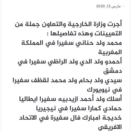
مارس 12, 2020
أﺟﺮﺕ ﻭﺯﺍﺭﺓ ﺍﻟﺨﺎﺭﺟﻴﺔ ﻭﺍﻟﺘﻌﺎﻭﻥ ﺟﻤﻠﺔ ﻣﻦ
ﺍﻟﺘﻌﻴﻴﻨﺎﺕ ﻭﻫﺬﻩ ﺗﻔﺎﺻﻴﻠﻬﺎ :
ﻣﺤﻤﺪ ﻭﻟﺪ ﺣﻨﺎﻧﻲ ﺳﻔﻴﺮﺍ ﻓﻲ ﺍﻟﻤﻤﻠﻜﺔ
ﺍﻟﻤﻐﺮﺑﻴﺔ
ﺃﺣﻤﺪﻭ ﻭﻟﺪ ﺍﻟﺪﻱ ﻭﻟﺪ ﺍﻟﺮﺍﻇﻲ ﺳﻔﻴﺮﺍ ﻓﻲ
ﺩﻣﺸﻖ
ﺳﻴﺪﻱ ﻭﻟﺪ ﺑﺤﺎﻡ ﻭﻟﺪ ﻣﺤﻤﺪ ﻟﻘﻈﻒ ﺳﻔﻴﺮﺍ
ﻓﻲ ﻧﻴﻮﻳﻮﺭﻙ
ﺃﺳﻠﻚ ﻭﻟﺪ ﺃﺣﻤﺪ ﺍﺯﻳﺪﺑﻴﻪ ﺳﻔﻴﺮﺍ ﺍﻳﻄﺎﻟﻴﺎ
ﺣﻤﺎﺩﻱ ﻛﻤﺎﺭﺍ ﺳﻔﻴﺮﺍ ﻓﻲ ﻧﻴﺠﻴﺮﻳﺎ
ﺧﺪﻳﺠﺔ ﺍﻣﺒﺎﺭﻙ ﻓﺎﻝ ﺳﻔﻴﺮﺓ ﻓﻲ ﺍﻻﺗﺤﺎﺩ
ﺍﻻﻓﺮﻳﻘﻲ