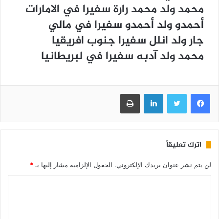
ﻣﺤﻤﺪ ﻭﻟﺪ ﻣﺤﻤﺪ ﺭﺍﺭﺓ ﺳﻔﻴﺮﺍ ﻓﻲ ﺍﻻﻣﺎﺭﺍﺕ
ﺃﺣﻤﺪﻭ ﻭﻟﺪ ﺃﺣﻤﺪﻭ ﺳﻔﻴﺮﺍ ﻓﻲ ﻣﺎﻟﻲ
ﺟﺎﺭ ﻭﻟﺪ ﺍﻧﻠﻞ ﺳﻔﻴﺮﺍ ﺟﻨﻮﺏ ﺍﻓﺮﻳﻘﻴﺎ
ﻣﺤﻤﺪ ﻭﻟﺪ ﺁﺩﺑﻪ ﺳﻔﻴﺮﺍ ﻓﻲ ﻟﺒﺮﻳﻄﺎﻧﻴﺎ
فيسبوك
تويتر
لينكدإن
طباعة
اترك تعليقاً
لن يتم نشر عنوان بريدك الإلكتروني.
الحقول الإلزامية مشار إليها بـ
*