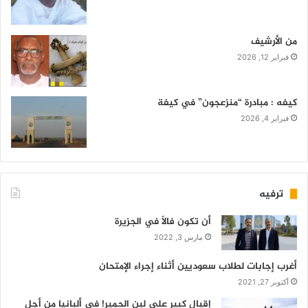
من الأرشيف
فبراير 12, 2026
كيفه : مبادرة “منزعجون” في كيفة
فبراير 4, 2026
ترفيه
أن تكون فالاً في الجزيرة
مارس 3, 2022
أغرب إجابات لطلاب سعوديين أثناء إجراء الإمتحان
أكتوبر 27, 2021
إقبال كبير على لبن الحمير! في ألبانيا من أجل