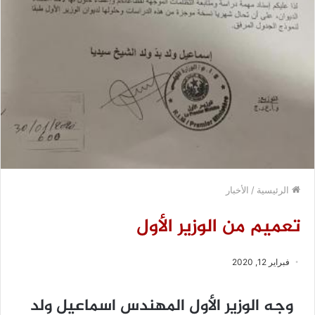
الرئيسية
/
الأخبار
تعميم من الوزير الأول
فبراير 12, 2020
وجه ﺍﻟﻮﺯﻳﺮ ﺍﻷﻭﻝ ﺍﻟﻤﻬﻨﺪﺱ ﺍﺳﻤﺎﻋﻴﻞ ﻭﻟﺪ