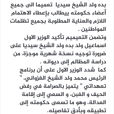
ﺑﺪﻩ ﻭﻟﺪ ﺍﻟﺸﻴﺦ ﺳﻴﺪﻳﺎ ﺗﻌﻤﻴﻤﺎ ﺍﻟﻰ ﺟﻤﻴﻊ
ﺃﻋﻀﺎﺀ ﺣﻜﻮﻣﺘﻪ ﻳيطالب بإﻋﻄﺎﺀ ﺍﻻﻫﺘﻤﺎﻡ
ﺍﻟﻼﺯﻡ ﻭﺍﻟﻌﻨﺎﻳﺔ ﺍﻟﻤﻄﻠﻮﺑﺔ ﺑﺠﻤﻴﻊ ﺗﻈﻠﻤﺎﺕ
ﺍﻟﻤﻮﺍﻃﻨﻴﻦ .
ﻭﺗﻀﻤﻦ ﺍﻟﺘﻌﻴﻤﻴﻢ ﺗﺄﻛﻴﺪ ﺍﻟﻮﺯﻳﺮ ﺍﻻﻭﻝ
ﺍﺳﻤﺎﻋﻴﻞ ﻭﻟﺪ ﺑﺪﻩ ﻭﻟﺪ ﺍﻟﺸﻴﺦ ﺳﻴﺪﻳﺎ ﻋﻠﻰ
ﺿﺮﻭﺭﺓ ﺗﻮﺟﻴﻪ ﻧﺴﺨﺔ ﺷﻬﺮﻳﺔ ﻣﻮﺟﺰﺓ، ﻣﻦ
ﺩﺭﺍﺳﺔ ﺍﻟﻤﻈﺎﻟﻢ ﺇﻟﻰ ﺩﻳﻮﺍﻧﻪ .
كما ﺷﺪﺩ ﺍﻟﻮﺯﻳﺮ ﺍﻻﻭﻝ ﻋﻠﻰ ﺃﻥ ﺑﺮﻧﺎﻣﺞ
ﺍﻟﺮﺋﻴﺲ ﻣﺤﻤﺪ ﻭﻟﺪ ﺍﻟﺸﻴﺦ ﺍﻟﻐﺰﻭﺍﻧﻲ، ”
ﺗﻌﻬﺪﺍﺗﻲ ” ﻳﺘﻤﻴﺰ ﺑﺎﻟﺼﺮﺍﻣﺔ ﻓﻲ ﺭﻓﺾ
ﺍﻟﺤﻴﻒ ﻭ ﺍﻟﻐﺒﻦ، ﻭ ﺍﻟﺴﻌﻲ ﺇﻟﻰ ﺇﻗﺎﻣﺔ
ﺍﻟﻌﺪﺍﻟﺔ، ﻭﻫﻮ ﻣﺎ ﺗﺴﻌﻰ ﺣﻜﻮﻣﺘﻪ ﺇﻟﻰ
ﺗﻄﺒﻴﻘﻪ ﻭﺑﺄﺩﻕ ﺗﻔﺎﺻﻴﻠﻪ.