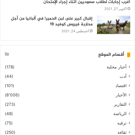
أغرب إجابات لطلاب سعوديين أثناء إجراء الإمتحان
أكتوبر 27, 2021
إقبال كبير على لبن الحمير! في ألبانيا من أجل
محاربة فيروس كوفيد 19
أغسطس 24, 2021
أقسام الموقع
أخبار محلية
(178)
أدب
(44)
اقتصاد
(101)
الأخبار
(8٬006)
التقارير
(273)
الرياضة
(48)
ترقيه
(75)
ثقافة
(250)