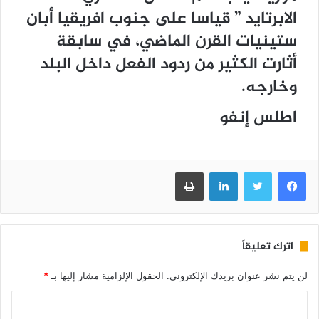
ﺍﻻﺑﺮﺗﺎﻳﺪ ” ﻗﻴﺎﺳﺎ ﻋﻠﻰ ﺟﻨﻮﺏ ﺍﻓﺮﻳﻘﻴﺎ ﺃﺑﺎﻥ
ﺳﺘﻴﻨﻴﺎﺕ ﺍﻟﻘﺮﻥ ﺍﻟﻤﺎﺿﻲ، ﻓﻲ ﺳﺎﺑﻘﺔ
ﺃﺛﺎﺭﺕ ﺍﻟﻜﺜﻴﺮ ﻣﻦ ﺭﺩﻭﺩ ﺍﻟﻔﻌﻞ ﺩﺍﺧﻞ ﺍﻟﺒﻠﺪ
ﻭﺧﺎﺭﺟﻪ.
اطلس إنفو
فيسبوك
تويتر
لينكدإن
طباعة
اترك تعليقاً
لن يتم نشر عنوان بريدك الإلكتروني.
الحقول الإلزامية مشار إليها بـ
*