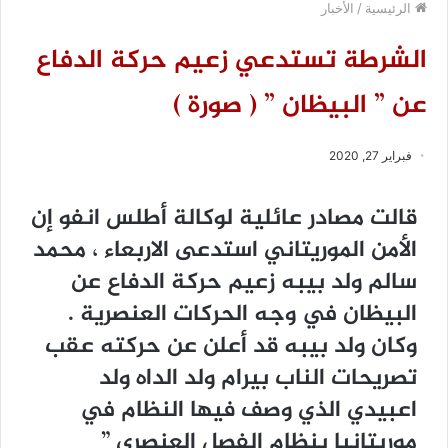
الرئيسية
/
الأخبار
الشرطة تستدعي ﺯﻋﻴﻢ ﺣﺮﻛﺔ ﺍﻟﺪﻓﺎﻉ
ﻋﻦ ” ﺍﻟﺒﻴﻈﺎﻥ ” ‏( ﺻﻮﺭﺓ ‏)
فبراير 27, 2020
ﻗﺎﻟﺖ ﻣﺼﺎﺩﺭ ﻋﺎﺋﻠﻴﺔ ﻟﻮﻛﺎﻟﺔ ﺃﻃﻠﺲ ﺍﻧﻔﻮ ﺇﻥ
ﺍﻷﻣﻦ ﺍﻟﻤﻮﺭﻳﺘﺎﻧﻲ ﺍﺳﺘﺪﻋﻰ ﺍﻻﺭﺑﻌﺎﺀ ، ﻣﺤﻤﺪ
ﺳﺎﻟﻢ ﻭﻟﺪ ﺑﻴﺒﻪ ﺯﻋﻴﻢ ﺣﺮﻛﺔ ﺍﻟﺪﻓﺎﻉ ﻋﻦ
ﺍﻟﺒﻴﻈﺎﻥ ﻓﻲ ﻭﺟﻪ ﺍﻟﺤﺮﻛﺎﺕ ﺍﻟﻌﻨﺼﺮﻳﺔ .
ﻭﻛﺎﻥ ﻭﻟﺪ ﺑﻴﺒﻪ ﻗﺪ ﺃﻋﻠﻦ ﻋﻦ ﺣﺮﻛﺘﻪ ﻋﻘﺐ
ﺗﺼﺮﻳﺤﺎﺕ ﺍﻟﻨﺎﺏ ﺑﻴﺮﺍﻡ ﻭﻟﺪ ﺍﻟﺪﺍﻩ ﻭﻟﺪ
ﺍﻋﺒﻴﺪﻱ ﺍﻟﺬﻱ ﻭﺻﻒ ﻓﻴﻬﺎ ﺍﻟﻨﻈﺎﻡ ﻓﻲ
ﻣﻮﺭﻳﺘﺎﻧﻴﺎ ﺑﻨﻈﺎﻡ ﺍﻟﻔﺼﻞ ﺍﻟﻌﻨﺼﺮﻱ ”